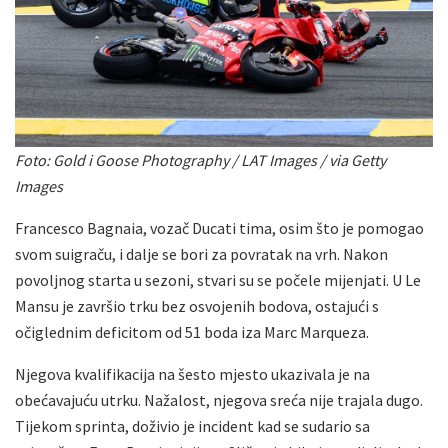
Foto: Gold i Goose Photography / LAT Images / via Getty
Images
Francesco Bagnaia, vozač Ducati tima, osim što je pomogao
svom suigraču, i dalje se bori za povratak na vrh. Nakon
povoljnog starta u sezoni, stvari su se počele mijenjati. U Le
Mansu je završio trku bez osvojenih bodova, ostajući s
očiglednim deficitom od 51 boda iza Marc Marqueza.
Njegova kvalifikacija na šesto mjesto ukazivala je na
obećavajuću utrku. Nažalost, njegova sreća nije trajala dugo.
Tijekom sprinta, doživio je incident kad se sudario sa