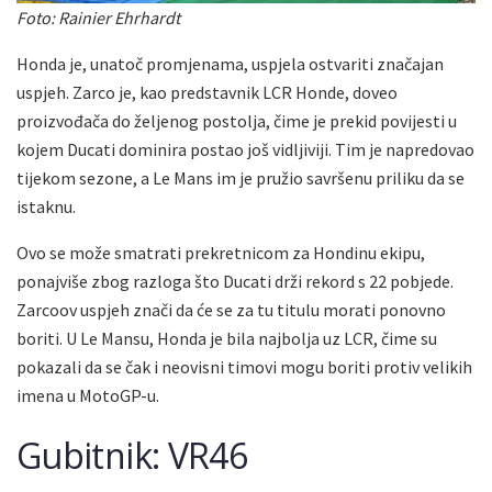
Foto: Rainier Ehrhardt
Honda je, unatoč promjenama, uspjela ostvariti značajan
uspjeh. Zarco je, kao predstavnik LCR Honde, doveo
proizvođača do željenog postolja, čime je prekid povijesti u
kojem Ducati dominira postao još vidljiviji. Tim je napredovao
tijekom sezone, a Le Mans im je pružio savršenu priliku da se
istaknu.
Ovo se može smatrati prekretnicom za Hondinu ekipu,
ponajviše zbog razloga što Ducati drži rekord s 22 pobjede.
Zarcoov uspjeh znači da će se za tu titulu morati ponovno
boriti. U Le Mansu, Honda je bila najbolja uz LCR, čime su
pokazali da se čak i neovisni timovi mogu boriti protiv velikih
imena u MotoGP-u.
Gubitnik: VR46