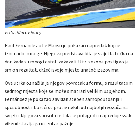
Foto: Marc Fleury
Raul Fernandez u Le Mansu je pokazao napredak koji je
iznenadio mnoge. Njegova predstava bila je svijetla točka na
dan kada su mnogi ostali zakazali. U tri sezone postigao je
smion rezultat, držeći svoje mjesto unatoč izazovima.
Ova utrka označila je njegov povratak u formu, s rezultatom
sedmog mjesta koje se može smatrati velikim uspjehom.
Fernández je pokazao zavidan stepen samopouzdanja i
sposobnosti, boreći se protiv nekih od najboljih vozača na
svijetu. Njegova sposobnost da se prilagodi i napreduje svaki
vikend stavlja ga u centar pažnje.