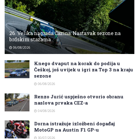
26. Velika nagrada Cazina: Nastavak sezone na
brdskim stazama
06/08/2026
Knego dvaput na korak do podija u
Češkoj, još uvijek u igri za Top 3 na kraju
sezone
06/08/2026
Renzo Jurić uspješno otvorio obranu
naslova prvaka CEZ-a
04/08/2026
Dorna istražuje izložbeni događaj
MotoGP na Austin F1 GP-u
30/07/2026