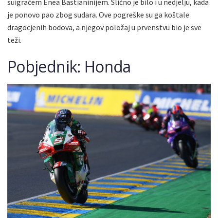
suigračem Enea Bastianinijem. Slično je bilo i u nedjelju, kada
je ponovo pao zbog sudara. Ove pogreške su ga koštale
dragocjenih bodova, a njegov položaj u prvenstvu bio je sve
teži.
Pobjednik: Honda