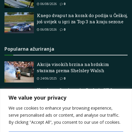
06/08/2026
0
Knego dvaput na korak do podija u Češkoj,
još uvijek u igri za Top 3 na kraju sezone
06/08/2026
0
Popularna ažuriranja
Akcija visokih brzina na brdskim
stazama prema Shelsley Walsh
24/06/2025
0
Honda na Goodwoodu: Prelude HRC
Concept, Super-One, WN7
We value your privacy
02/07/2026
0
We use cookies to enhance your browsing experience,
serve personalised ads or content, and analyse our traffic.
By clicking "Accept All", you consent to our use of cookies.