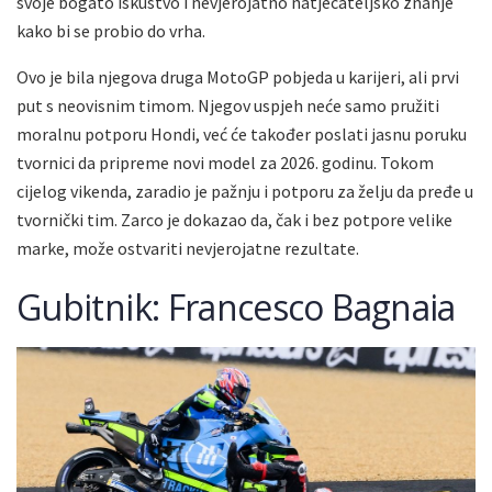
svoje bogato iskustvo i nevjerojatno natjecateljsko znanje
kako bi se probio do vrha.
Ovo je bila njegova druga MotoGP pobjeda u karijeri, ali prvi
put s neovisnim timom. Njegov uspjeh neće samo pružiti
moralnu potporu Hondi, već će također poslati jasnu poruku
tvornici da pripreme novi model za 2026. godinu. Tokom
cijelog vikenda, zaradio je pažnju i potporu za želju da pređe u
tvornički tim. Zarco je dokazao da, čak i bez potpore velike
marke, može ostvariti nevjerojatne rezultate.
Gubitnik: Francesco Bagnaia