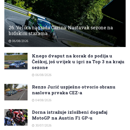
26. Velika nagrada Cazina: Nastavak sezone na
brdskim stazama
06/08/2026
Knego dvaput na korak do podija u
Češkoj, još uvijek u igri za Top 3 na kraju
sezone
06/08/2026
Renzo Jurić uspješno otvorio obranu
naslova prvaka CEZ-a
04/08/2026
Dorna istražuje izložbeni događaj
MotoGP na Austin F1 GP-u
30/07/2026