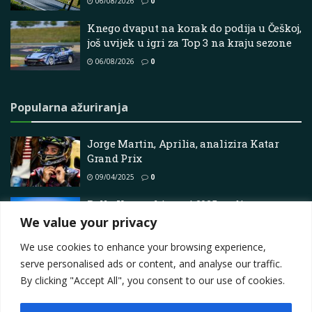
06/08/2026
0
Knego dvaput na korak do podija u Češkoj,
još uvijek u igri za Top 3 na kraju sezone
06/08/2026
0
Popularna ažuriranja
Jorge Martin, Aprilia, analizira Katar
Grand Prix
09/04/2025
0
Rally Kanarski otoci 2025. godine
We value your privacy
25/04/2025
0
We use cookies to enhance your browsing experience,
serve personalised ads or content, and analyse our traffic.
By clicking "Accept All", you consent to our use of cookies.