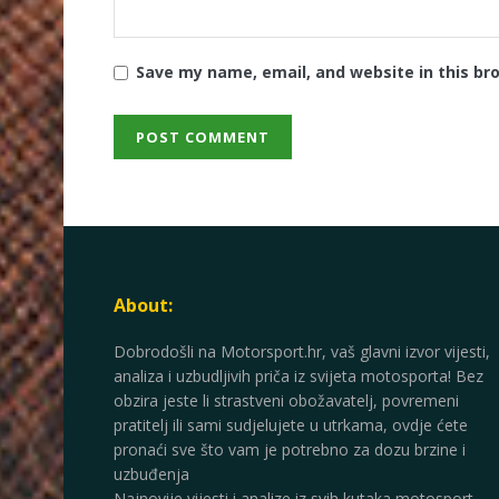
Save my name, email, and website in this br
About:
Dobrodošli na Motorsport.hr, vaš glavni izvor vijesti,
analiza i uzbudljivih priča iz svijeta motosporta! Bez
obzira jeste li strastveni obožavatelj, povremeni
pratitelj ili sami sudjelujete u utrkama, ovdje ćete
pronaći sve što vam je potrebno za dozu brzine i
uzbuđenja
Najnovije vijesti i analize iz svih kutaka motosport