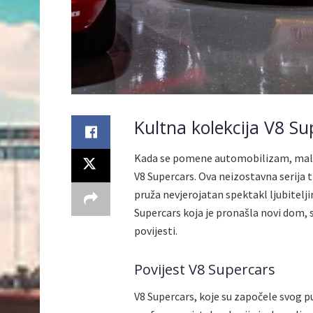
Kultna kolekcija V8 Su
Kada se pomene automobilizam, malo j
V8 Supercars. Ova neizostavna serija 
pruža nevjerojatan spektakl ljubitelj
Supercars koja je pronašla novi dom,
povijesti.
Povijest V8 Supercars
V8 Supercars, koje su započele svog p