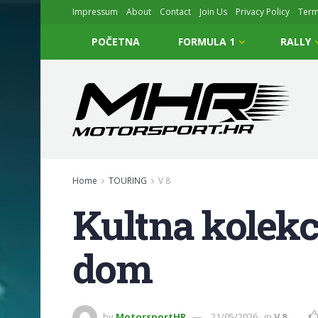
Impressum
About
Contact
Join Us
Privacy Policy
Ter
POČETNA
FORMULA 1
RALLY
Home
TOURING
V 8
Kultna kolekc
dom
by
MotorsportHR
21/05/2026
in
V 8