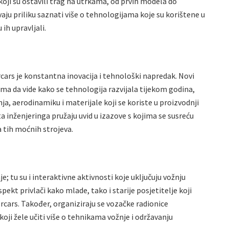
oji su ostavili trag na utrkama, od prvih modela do
bivaju priliku saznati više o tehnologijama koje su korištene u
ih upravljali.
ars je konstantna inovacija i tehnološki napredak. Novi
ma da vide kako se tehnologija razvijala tijekom godina,
ja, aerodinamiku i materijale koji se koriste u proizvodnji
a inženjeringa pružaju uvid u izazove s kojima se susreću
a tih moćnih strojeva.
 tu su i interaktivne aktivnosti koje uključuju vožnju
pekt privlači kako mlade, tako i starije posjetitelje koji
rcars. Također, organiziraju se vozačke radionice
oji žele učiti više o tehnikama vožnje i održavanju