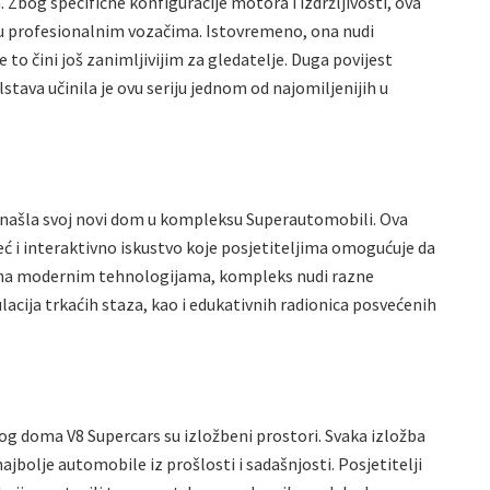
 Zbog specifične konfiguracije motora i izdržljivosti, ova
đu profesionalnim vozačima. Istovremeno, ona nudi
 to čini još zanimljivijim za gledatelje. Duga povijest
alstava učinila je ovu seriju jednom od najomiljenijih u
onašla svoj novi dom u kompleksu Superautomobili. Ova
eć i interaktivno iskustvo koje posjetiteljima omogućuje da
jena modernim tehnologijama, kompleks nudi razne
ulacija trkaćih staza, kao i edukativnih radionica posvećenih
vog doma V8 Supercars su izložbeni prostori. Svaka izložba
najbolje automobile iz prošlosti i sadašnjosti. Posjetitelji