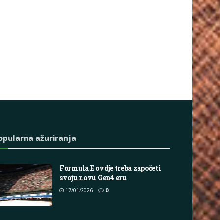
opularna ažuriranja
Formula E ovdje treba započeti
svoju novu Gen4 eru
17/01/2026
0