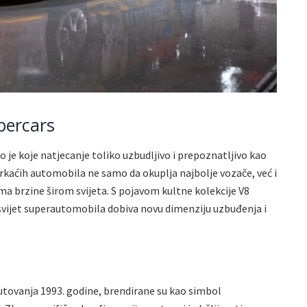
percars
e koje natjecanje toliko uzbudljivo i prepoznatljivo kao
trkaćih automobila ne samo da okuplja najbolje vozače, već i
ima brzine širom svijeta. S pojavom kultne kolekcije V8
 svijet superautomobila dobiva novu dimenziju uzbuđenja i
utovanja 1993. godine, brendirane su kao simbol