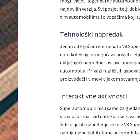
mogu vidjeti legendarne automobile k
najnovijih verzija. Svi posjetitelji do
tim automobilima i o vozačima koji su 
Tehnološki napredak
Jedan od ključnih elemenata V8 Superc
dom kolekcije omogućava posjetitelji
uključujući napredne sustave upravljan
automobila. Prikazi različitih aspekat
proizvođači i timovi tijekom stvaranj
Interaktivne aktivnosti
Superautomobili nisu samo za gledanje;
simulatorima i virtualne utrke. Ovaj as
žele osjetiti uzbuđenje vožnje V8 Supe
namijenjene ljubiteljima automobila k