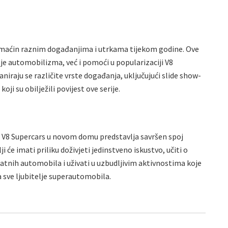
omaćin raznim događanjima i utrkama tijekom godine. Ove
lje automobilizma, već i pomoći u popularizaciji V8
iraju se različite vrste događanja, uključujući slide show-
oji su obilježili povijest ove serije.
a V8 Supercars u novom domu predstavlja savršen spoj
lji će imati priliku doživjeti jedinstveno iskustvo, učiti o
ojatnih automobila i uživati u uzbudljivim aktivnostima koje
 sve ljubitelje superautomobila.