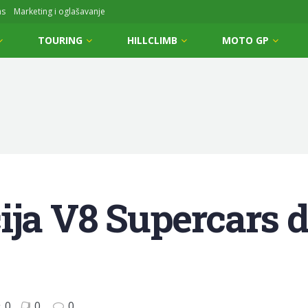
ms
Marketing i oglašavanje
TOURING
HILLCLIMB
MOTO GP
ija V8 Supercars d
0
0
0