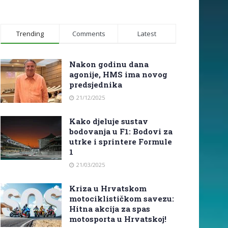
Trending
Comments
Latest
Nakon godinu dana
agonije, HMS ima novog
predsjednika
21/12/2025
Kako djeluje sustav
bodovanja u F1: Bodovi za
utrke i sprintere Formule
1
21/03/2025
Kriza u Hrvatskom
motociklističkom savezu:
Hitna akcija za spas
motosporta u Hrvatskoj!