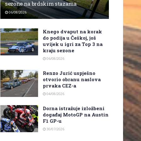
sezone na brdskim stazama
06/08/2026
Knego dvaput na korak
do podija u Češkoj, još
uvijek u igri za Top 3 na
kraju sezone
06/08/2026
Renzo Jurić uspješno
otvorio obranu naslova
prvaka CEZ-a
04/08/2026
Dorna istražuje izložbeni
događaj MotoGP na Austin
F1 GP-u
30/07/2026