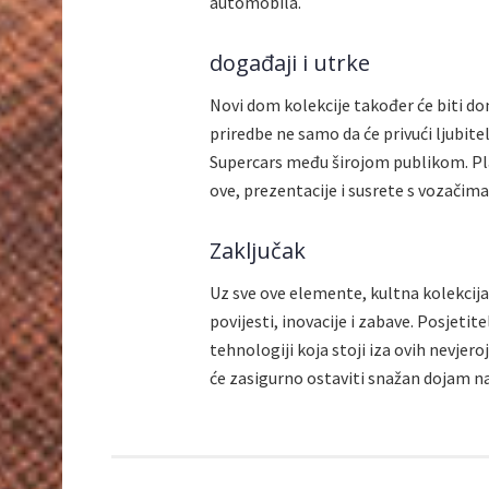
automobila.
događaji i utrke
Novi dom kolekcije također će biti d
priredbe ne samo da će privući ljubite
Supercars među širojom publikom. Plan
ove, prezentacije i susrete s vozačima k
Zaključak
Uz sve ove elemente, kultna kolekcij
povijesti, inovacije i zabave. Posjetite
tehnologiji koja stoji iza ovih nevjer
će zasigurno ostaviti snažan dojam na