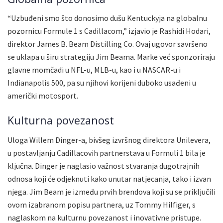
“Uzbuđeni smo što donosimo dušu Kentuckyja na globalnu
pozornicu Formule 1 s Cadillacom,” izjavio je Rashidi Hodari,
direktor James B. Beam Distilling Co. Ovaj ugovor savršeno
se uklapa u širu strategiju Jim Beama. Marke već sponzoriraju
glavne momčadi u NFL-u, MLB-u, kao i u NASCAR-u i
Indianapolis 500, pa su njihovi korijeni duboko usađeni u
američki motosport.
Kulturna povezanost
Uloga Willem Dinger-a, bivšeg izvršnog direktora Unilevera,
u postavljanju Cadillacovih partnerstava u Formuli 1 bila je
ključna. Dinger je naglasio važnost stvaranja dugotrajnih
odnosa koji će odjeknuti kako unutar natjecanja, tako i izvan
njega. Jim Beam je između prvih brendova koji su se priključili
ovom izabranom popisu partnera, uz Tommy Hilfiger, s
naglaskom na kulturnu povezanost i inovativne pristupe.