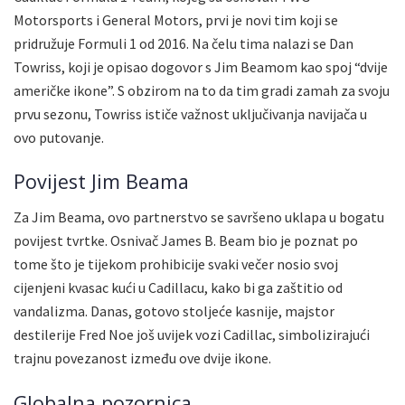
Motorsports i General Motors, prvi je novi tim koji se
pridružuje Formuli 1 od 2016. Na čelu tima nalazi se Dan
Towriss, koji je opisao dogovor s Jim Beamom kao spoj “dvije
američke ikone”. S obzirom na to da tim gradi zamah za svoju
prvu sezonu, Towriss ističe važnost uključivanja navijača u
ovo putovanje.
Povijest Jim Beama
Za Jim Beama, ovo partnerstvo se savršeno uklapa u bogatu
povijest tvrtke. Osnivač James B. Beam bio je poznat po
tome što je tijekom prohibicije svaki večer nosio svoj
cijenjeni kvasac kući u Cadillacu, kako bi ga zaštitio od
vandalizma. Danas, gotovo stoljeće kasnije, majstor
destilerije Fred Noe još uvijek vozi Cadillac, simbolizirajući
trajnu povezanost između ove dvije ikone.
Globalna pozornica