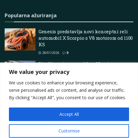
Popularna ažuriranja
Genesis predstavlja novi konceptni reli
automobil X Scorpio s V8 motorom od 1100
KS
28/01/2026
0
Pirelli testira gume MotoGP u Aragonu
uoči debija 2027.
We value your privacy
29/04/2025
0
We use cookies to enhance your browsing experience,
serve personalised ads or content, and analyse our traffic.
By clicking "Accept All", you consent to our use of cookies.
Accept All
Impressum
About
Contact
Join Us
Privacy Policy
Terms
Marketing i oglašavanje
Customise