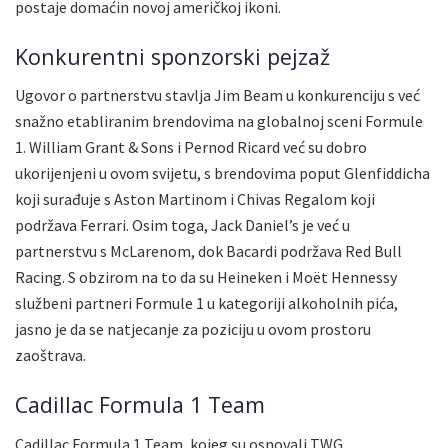
postaje domaćin novoj američkoj ikoni.
Konkurentni sponzorski pejzaž
Ugovor o partnerstvu stavlja Jim Beam u konkurenciju s već
snažno etabliranim brendovima na globalnoj sceni Formule
1. William Grant & Sons i Pernod Ricard već su dobro
ukorijenjeni u ovom svijetu, s brendovima poput Glenfiddicha
koji surađuje s Aston Martinom i Chivas Regalom koji
podržava Ferrari. Osim toga, Jack Daniel’s je već u
partnerstvu s McLarenom, dok Bacardi podržava Red Bull
Racing. S obzirom na to da su Heineken i Moët Hennessy
službeni partneri Formule 1 u kategoriji alkoholnih pića,
jasno je da se natjecanje za poziciju u ovom prostoru
zaoštrava.
Cadillac Formula 1 Team
Cadillac Formula 1 Team, kojeg su osnovali TWG