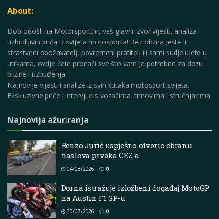
About:
Dobrodošli na Motorsport.hr, vaš glavni izvor vijesti, analiza i
uzbudljivih priča iz svijeta motosporta! Bez obzira jeste li
strastveni obožavatelj, povremeni pratitelj ili sami sudjelujete u
utrkama, ovdje ćete pronaći sve što vam je potrebno za dozu
brzine i uzbuđenja
Najnovije vijesti i analize iz svih kutaka motosport svijeta.
Ekskluzivne priče i intervjue s vozačima, timovima i stručnjacima.
Najnovija ažuriranja
Renzo Jurić uspješno otvorio obranu
naslova prvaka CEZ-a
04/08/2026
0
Dorna istražuje izložbeni događaj MotoGP
na Austin F1 GP-u
30/07/2026
0