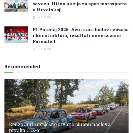
savezu: Hitna akcija za spas motosporta
u Hrvatskoj!
27/07/2025
F1 Poredaj 2025: Ažurirani bodovi vozača
i konstruktora, rezultati nove sezone
Formule 1
19/03/2025
Recommended
Renzo Jurić uspješno otvorio obranu naslova
prvaka CEZ-a