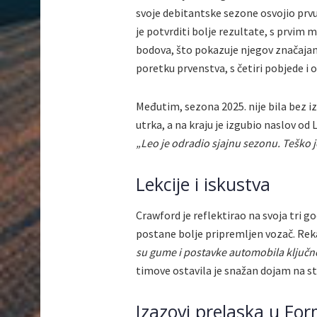
svoje debitantske sezone osvojio prvu p
je potvrditi bolje rezultate, s prvim 
bodova, što pokazuje njegov značajan 
poretku prvenstva, s četiri pobjede i 
Međutim, sezona 2025. nije bila bez i
utrka, a na kraju je izgubio naslov od 
„Leo je odradio sjajnu sezonu. Teško 
Lekcije i iskustva
Crawford je reflektirao na svoja tri g
postane bolje pripremljen vozač. Rek
su gume i postavke automobila ključn
timove ostavila je snažan dojam na s
Izazovi prelaska u Fo