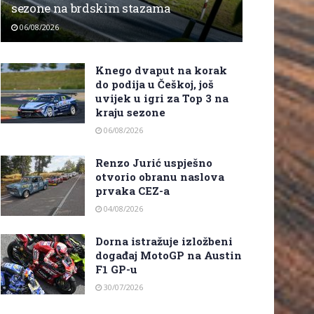
sezone na brdskim stazama
06/08/2026
Knego dvaput na korak
do podija u Češkoj, još
uvijek u igri za Top 3 na
kraju sezone
06/08/2026
Renzo Jurić uspješno
otvorio obranu naslova
prvaka CEZ-a
04/08/2026
Dorna istražuje izložbeni
događaj MotoGP na Austin
F1 GP-u
30/07/2026