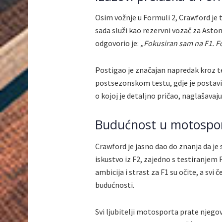
Osim vožnje u Formuli 2, Crawford je t
sada služi kao rezervni vozač za Asto
odgovorio je:
„Fokusiran sam na F1. For
Postigao je značajan napredak kroz te
postsezonskom testu, gdje je postavio
o kojoj je detaljno pričao, naglašavaj
Budućnost u motospo
Crawford je jasno dao do znanja da je
iskustvo iz F2, zajedno s testiranjem
ambicija i strast za F1 su očite, a svi
budućnosti.
Svi ljubitelji motosporta prate njego