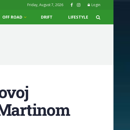
Friday, August 7, 2026
Login
OFF ROAD
DRIFT
LIFESTYLE
ovoj
n Martinom