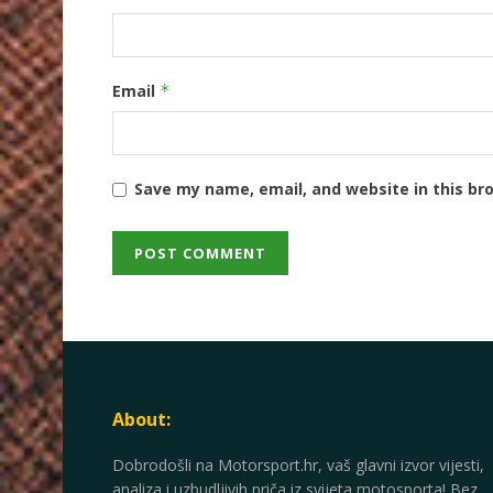
Email
*
Save my name, email, and website in this br
About:
Dobrodošli na Motorsport.hr, vaš glavni izvor vijesti,
analiza i uzbudljivih priča iz svijeta motosporta! Bez