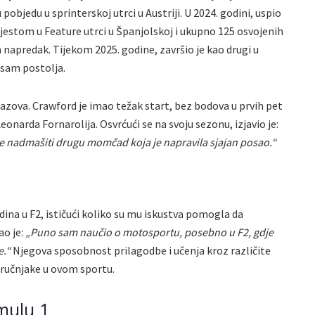
objedu u sprinterskoj utrci u Austriji. U 2024. godini, uspio
mjestom u Feature utrci u Španjolskoj i ukupno 125 osvojenih
napredak. Tijekom 2025. godine, završio je kao drugi u
osam postolja.
zazova. Crawford je imao težak start, bez bodova u prvih pet
Leonarda Fornarolija. Osvrćući se na svoju sezonu, izjavio je:
je nadmašiti drugu momčad koja je napravila sjajan posao.“
odina u F2, ističući koliko su mu iskustva pomogla da
ao je:
„Puno sam naučio o motosportu, posebno u F2, gdje
e.“
Njegova sposobnost prilagodbe i učenja kroz različite
tručnjake u ovom sportu.
rmulu 1