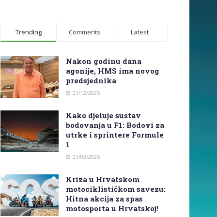
Trending
Comments
Latest
Nakon godinu dana
agonije, HMS ima novog
predsjednika
21/12/2025
Kako djeluje sustav
bodovanja u F1: Bodovi za
utrke i sprintere Formule
1
21/03/2025
Kriza u Hrvatskom
motociklističkom savezu:
Hitna akcija za spas
motosporta u Hrvatskoj!