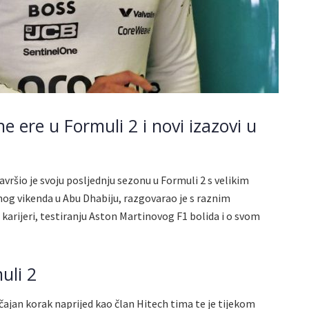
e ere u Formuli 2 i novi izazovi u
vršio je svoju posljednju sezonu u Formuli 2 s velikim
nog vikenda u Abu Dhabiju, razgovarao je s raznim
 karijeri, testiranju Aston Martinovog F1 bolida i o svom
uli 2
čajan korak naprijed kao član Hitech tima te je tijekom