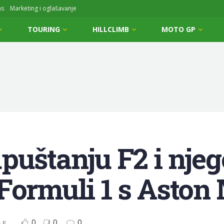
ms
Marketing i oglašavanje
TOURING
HILLCLIMB
MOTO GP
puštanju F2 i njeg
Formuli 1 s Asto
0
0
0
 E