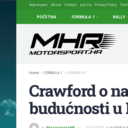
Impressum
About
Contact
Join Us
Privacy Policy
Ter
POČETNA
FORMULA 1
RALLY
Home
FORMULA 1
FORMULA E
Crawford o na
budućnosti u 
by
MotorsportHR
22/12/2025
in
FORMULA