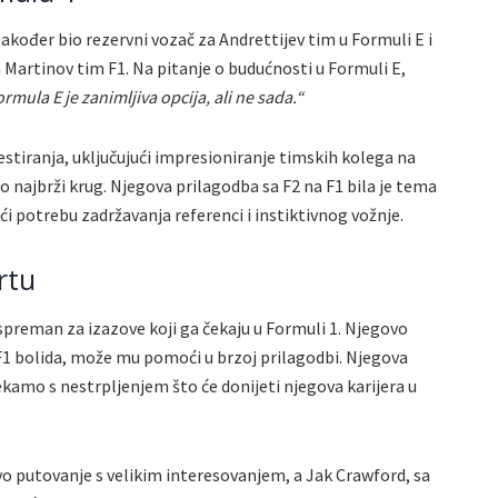
akođer bio rezervni vozač za Andrettijev tim u Formuli E i
n Martinov tim F1. Na pitanje o budućnosti u Formuli E,
mula E je zanimljiva opcija, ali ne sada.“
stiranja, uključujući impresioniranje timskih kolega na
 najbrži krug. Njegova prilagodba sa F2 na F1 bila je tema
ući potrebu zadržavanja referenci i instiktivnog vožnje.
rtu
 spreman za izazove koji ga čekaju u Formuli 1. Njegovo
 F1 bolida, može mu pomoći u brzoj prilagodbi. Njegova
 čekamo s nestrpljenjem što će donijeti njegova karijera u
vo putovanje s velikim interesovanjem, a Jak Crawford, sa