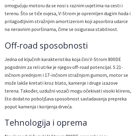
omogućuju motoru da se nosi s raznim uvjetima na cesti i
terenu. Što se tiče ovjesa, V-Strom je opremljen dugim hoda i
prilagodljivim stražnjim amortizerom koji apsorbira udarce
na neravnim površinama, čime se osigurava stabilnost.
Off-road sposobnosti
Jedna od ključnih karakteristika koja čini V-Strom 800DE
pogodnim za reli utrke je njegov off-road potencijal. S 21-
inčnom prednjom i 17-inčnom stražnjom gumom, motor se
može lakše kretati kroz blato, kamenje i druge izazove
terena. Također, uzdužni vozači mogu očekivati visoki klirens,
što dodatno poboljšava sposobnost savladavanja prepreka
poput kamenja i korijenja drveća.
Tehnologija i oprema