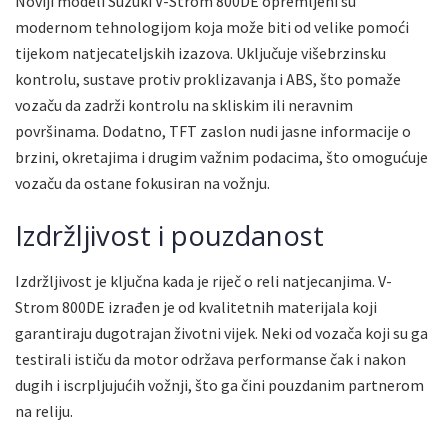
Noviji modeli Suzuki V-Strom 800DE opremljeni su
modernom tehnologijom koja može biti od velike pomoći
tijekom natjecateljskih izazova. Uključuje višebrzinsku
kontrolu, sustave protiv proklizavanja i ABS, što pomaže
vozaču da zadrži kontrolu na skliskim ili neravnim
površinama. Dodatno, TFT zaslon nudi jasne informacije o
brzini, okretajima i drugim važnim podacima, što omogućuje
vozaču da ostane fokusiran na vožnju.
Izdržljivost i pouzdanost
Izdržljivost je ključna kada je riječ o reli natjecanjima. V-
Strom 800DE izrađen je od kvalitetnih materijala koji
garantiraju dugotrajan životni vijek. Neki od vozača koji su ga
testirali ističu da motor održava performanse čak i nakon
dugih i iscrpljujućih vožnji, što ga čini pouzdanim partnerom
na reliju.