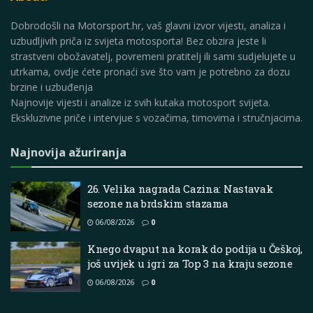
Dobrodošli na Motorsport.hr, vaš glavni izvor vijesti, analiza i
uzbudljivih priča iz svijeta motosporta! Bez obzira jeste li
strastveni obožavatelj, povremeni pratitelj ili sami sudjelujete u
utrkama, ovdje ćete pronaći sve što vam je potrebno za dozu
brzine i uzbuđenja
Najnovije vijesti i analize iz svih kutaka motosport svijeta.
Ekskluzivne priče i intervjue s vozačima, timovima i stručnjacima.
Najnovija ažuriranja
26. Velika nagrada Cazina: Nastavak
sezone na brdskim stazama
06/08/2026
0
Knego dvaput na korak do podija u Češkoj,
još uvijek u igri za Top 3 na kraju sezone
06/08/2026
0