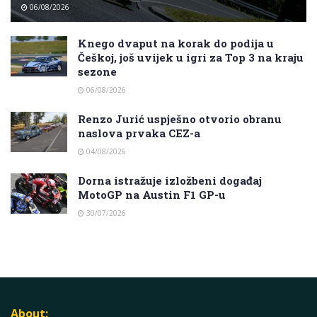
06/08/2026
Knego dvaput na korak do podija u
Češkoj, još uvijek u igri za Top 3 na kraju
sezone
06/08/2026
Renzo Jurić uspješno otvorio obranu
naslova prvaka CEZ-a
04/08/2026
Dorna istražuje izložbeni događaj
MotoGP na Austin F1 GP-u
30/07/2026
About: