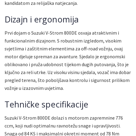
kandidatom za relijaška natjecanja.
Dizajn i ergonomija
Prvi dojam o Suzuki V-Strom 800DE osvaja atraktivnim i
funkcionalnim dizajnom. S robustnim izgledom, visokim
svjetlima i zaštitnim elementima za off-road vožnju, ovaj
motor djeluje spreman za avanture. Sjedalo je ergonomski
oblikovano i pruža udobnost tijekom dugih putovanja, što je
ključno za reli utrke. Uz visoku visinu sjedala, vozač ima dobar
pregled terena, što poboljšava kontrolu i sigurnost prilikom
vožnje u izazovnim uvjetima.
Tehničke specifikacije
Suzuki V-Strom 800DE dolazi s motorom zapremnine 776
ccm, koji nudi optimalnu ravnotežu snage i upravljivosti.
Snaga od 84 KS i maksimalni okretni moment od 78 Nm