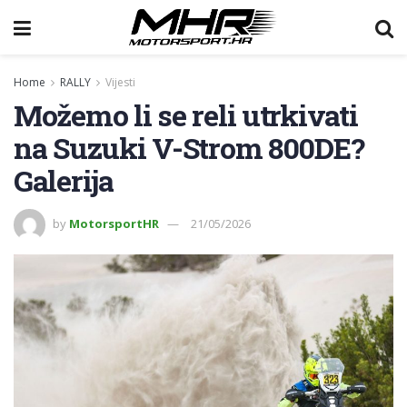
Home
RALLY
Vijesti
Možemo li se reli utrkivati
na Suzuki V-Strom 800DE?
Galerija
by
MotorsportHR
21/05/2026