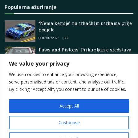
Popularna ažuriranja
“Nema kemije” na trkačkim utrkama prije
podjele
07/07/2025
0
Paws and Pistons: Prikupljanje sredstava
za parove ljubitelja automobila i pasa u
Hagerstownu
We value your privacy
23/05/2025
0
We use cookies to enhance your browsing experience,
serve personalised ads or content, and analyse our traffic.
By clicking "Accept All", you consent to our use of cookies.
Accept All
Impressum
About
Contact
Join Us
Privacy Policy
Terms
Marketing i oglašavanje
Customise
© 2025
Motorsport.hr