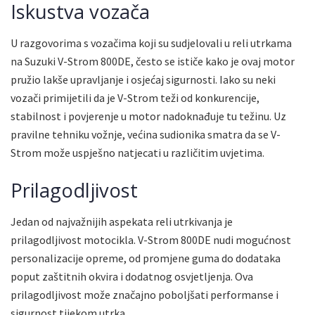
Iskustva vozača
U razgovorima s vozačima koji su sudjelovali u reli utrkama
na Suzuki V-Strom 800DE, često se ističe kako je ovaj motor
pružio lakše upravljanje i osjećaj sigurnosti. Iako su neki
vozači primijetili da je V-Strom teži od konkurencije,
stabilnost i povjerenje u motor nadoknađuje tu težinu. Uz
pravilne tehniku vožnje, većina sudionika smatra da se V-
Strom može uspješno natjecati u različitim uvjetima.
Prilagodljivost
Jedan od najvažnijih aspekata reli utrkivanja je
prilagodljivost motocikla. V-Strom 800DE nudi mogućnost
personalizacije opreme, od promjene guma do dodataka
poput zaštitnih okvira i dodatnog osvjetljenja. Ova
prilagodljivost može značajno poboljšati performanse i
sigurnost tijekom utrka.