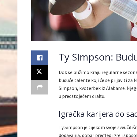
Ty Simpson: Budu
Dok se bližimo kraju regularne sezon
buduće talente koji će se prijaviti za
Simpson, kvoterbek iz Alabame. Njego
u predstojećem draftu.
Igračka karijera do sa
Ty Simpson je tijekom svoje sveučiliš
dodavanja, dobar pregled igre i spo