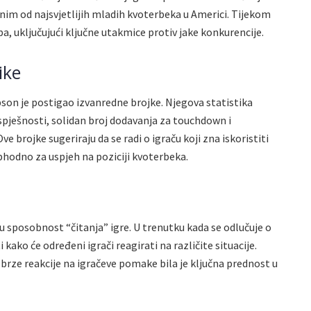
dnim od najsvjetlijih mladih kvoterbeka u Americi. Tijekom
a, uključujući ključne utakmice protiv jake konkurencije.
ike
on je postigao izvanredne brojke. Njegova statistika
spješnosti, solidan broj dodavanja za touchdown i
e brojke sugeriraju da se radi o igraču koji zna iskoristiti
eophodno za uspjeh na poziciji kvoterbeka.
tu sposobnost “čitanja” igre. U trenutku kada se odlučuje o
 kako će određeni igrači reagirati na različite situacije.
rze reakcije na igračeve pomake bila je ključna prednost u