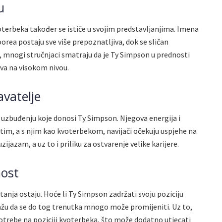
u
terbeka također se ističe u svojim predstavljanjima. Imena
ea postaju sve više prepoznatljiva, dok se sličan
m, mnogi stručnjaci smatraju da je Ty Simpson u prednosti
stva na visokom nivou.
avatelje
uzbuđenju koje donosi Ty Simpson. Njegova energija i
m, a s njim kao kvoterbekom, navijači očekuju uspjehe na
jazam, a uz to i priliku za ostvarenje velike karijere.
nost
itanja ostaju. Hoće li Ty Simpson zadržati svoju poziciju
žu da se do tog trenutka mnogo može promijeniti. Uz to,
trebe na poziciji kvoterbeka, što može dodatno utjecati