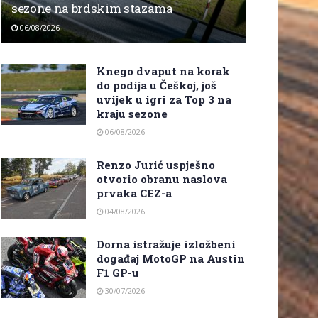
sezone na brdskim stazama
06/08/2026
Knego dvaput na korak
do podija u Češkoj, još
uvijek u igri za Top 3 na
kraju sezone
06/08/2026
Renzo Jurić uspješno
otvorio obranu naslova
prvaka CEZ-a
04/08/2026
Dorna istražuje izložbeni
događaj MotoGP na Austin
F1 GP-u
30/07/2026