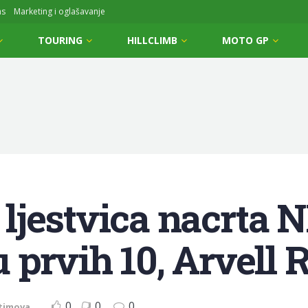
ms
Marketing i oglašavanje
TOURING
HILLCLIMB
MOTO GP
jestvica nacrta NF
 prvih 10, Arvell 
0
0
0
timova