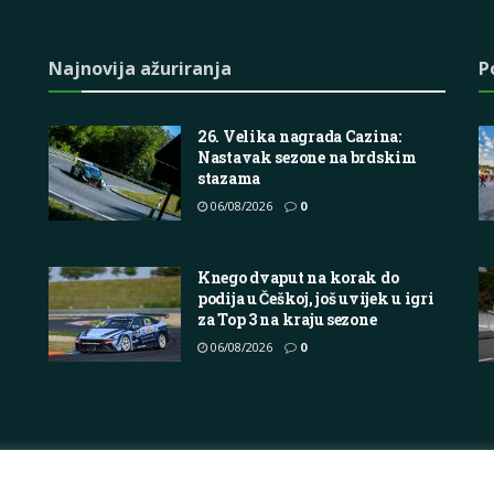
Najnovija ažuriranja
P
26. Velika nagrada Cazina:
Nastavak sezone na brdskim
stazama
06/08/2026
0
Knego dvaput na korak do
podija u Češkoj, još uvijek u igri
za Top 3 na kraju sezone
06/08/2026
0