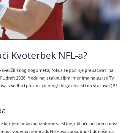
ći Kvoterbek NFL-a?
e sveučilišnog nogometa, fokus se počinje prebacivati na
 NFL draft 2026. Među najistaknutijim imenima nalazi se Ty
va izvedba i potencijal mogli bi ga dovesti do statusa QB1
da
ne karijere pokazao iznimne vještine, uključujući preciznost
sobnost vođenja momčadi. Njegova sposobnost donošenja