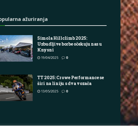
opularna ažuriranja
Simola Hillclimb 2025:
Uzbudljive borbe očekuju nas u
Knysni
19/04/2025
0
TT 2025: Crowe Performance se
širi na liniju s dva vozača
13/05/2025
0