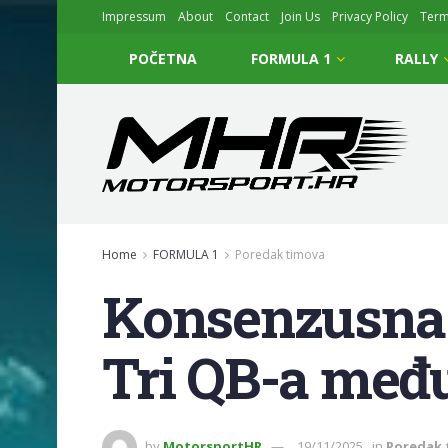
Impressum
About
Contact
Join Us
Privacy Policy
Ter
POČETNA
FORMULA 1
RALLY
Home
FORMULA 1
Poredak timova
Konsenzusna l
Tri QB-a među
by
MotorsportHR
19/11/2025
in
Poredak 