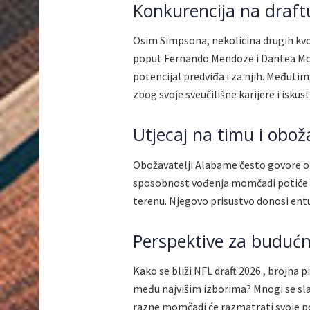
Konkurencija na draft
Osim Simpsona, nekolicina drugih kvo
poput Fernando Mendoze i Dantea Moor
potencijal predviđa i za njih. Međuti
zbog svoje sveučilišne karijere i isku
Utjecaj na timu i obož
Obožavatelji Alabame često govore o 
sposobnost vođenja momčadi potiče ti
terenu. Njegovo prisustvo donosi entuzi
Perspektive za buduć
Kako se bliži NFL draft 2026., brojna p
među najvišim izborima? Mnogi se sla
razne momčadi će razmatrati svoje po