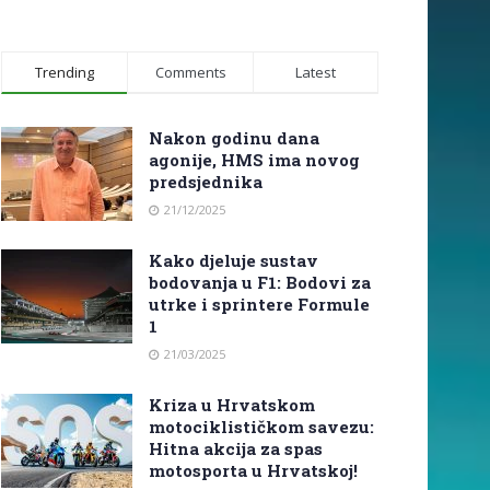
Trending
Comments
Latest
Nakon godinu dana
agonije, HMS ima novog
predsjednika
21/12/2025
Kako djeluje sustav
bodovanja u F1: Bodovi za
utrke i sprintere Formule
1
21/03/2025
Kriza u Hrvatskom
motociklističkom savezu:
Hitna akcija za spas
motosporta u Hrvatskoj!