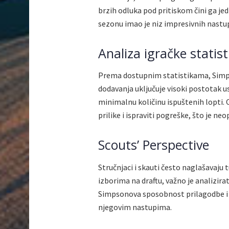
brzih odluka pod pritiskom čini ga je
sezonu imao je niz impresivnih nastup
Analiza igračke statist
Prema dostupnim statistikama, Simps
dodavanja uključuje visoki postotak u
minimalnu količinu ispuštenih lopti. Ov
prilike i ispraviti pogreške, što je n
Scouts’ Perspective
Stručnjaci i skauti često naglašavaju 
izborima na draftu, važno je analizirati
Simpsonova sposobnost prilagodbe i b
njegovim nastupima.