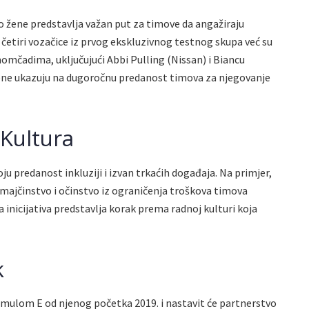
ivo žene predstavlja važan put za timove da angažiraju
ak četiri vozačice iz prvog ekskluzivnog testnog skupa već su
momčadima, uključujući Abbi Pulling (Nissan) i Biancu
ne ukazuju na dugoročnu predanost timova za njegovanje
 Kultura
u predanost inkluziji i izvan trkaćih događaja. Na primjer,
 majčinstvo i očinstvo iz ograničenja troškova timova
 inicijativa predstavlja korak prema radnoj kulturi koja
k
Formulom E od njenog početka 2019. i nastavit će partnerstvo