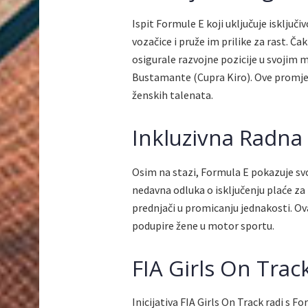
Ispit Formule E koji uključuje isključ
vozačice i pruže im prilike za rast. Č
osigurale razvojne pozicije u svojim 
Bustamante (Cupra Kiro). Ove promje
ženskih talenata.
Inkluzivna Radna
Osim na stazi, Formula E pokazuje svoj
nedavna odluka o isključenju plaće za
prednjači u promicanju jednakosti. Ova
podupire žene u motor sportu.
FIA Girls On Trac
Inicijativa FIA Girls On Track radi s 