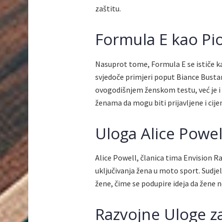
zaštitu.
Formula E kao Pi
Nasuprot tome, Formula E se ističe ka
svjedoče primjeri poput Biance Busta
ovogodišnjem ženskom testu, već je i
ženama da mogu biti prijavljene i cij
Uloga Alice Powel
Alice Powell, članica tima Envision R
uključivanja žena u moto sport. Sudjel
žene, čime se podupire ideja da žene n
Razvojne Uloge z