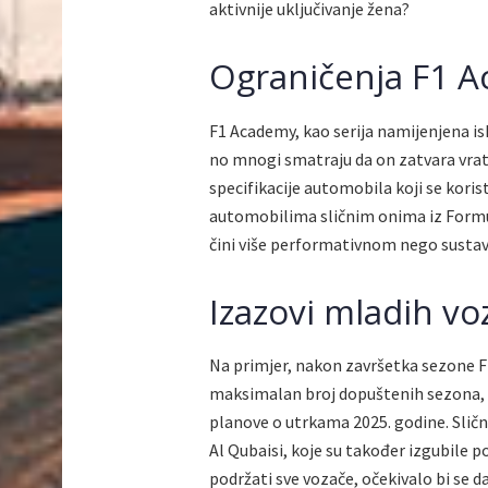
aktivnije uključivanje žena?
Ograničenja F1 
F1 Academy, kao serija namijenjena is
no mnogi smatraju da on zatvara vrat
specifikacije automobila koji se korist
automobilima sličnim onima iz Formul
čini više performativnom nego susta
Izazovi mladih vo
Na primjer, nakon završetka sezone F
maksimalan broj dopuštenih sezona, o
planove o utrkama 2025. godine. Sličn
Al Qubaisi, koje su također izgubile p
podržati sve vozače, očekivalo bi se d