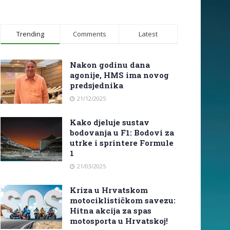
Trending
Comments
Latest
Nakon godinu dana
agonije, HMS ima novog
predsjednika
21/12/2025
Kako djeluje sustav
bodovanja u F1: Bodovi za
utrke i sprintere Formule
1
21/03/2025
Kriza u Hrvatskom
motociklističkom savezu:
Hitna akcija za spas
motosporta u Hrvatskoj!