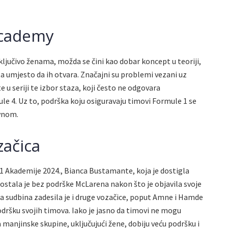
Academy
ključivo ženama, možda se čini kao dobar koncept u teoriji,
a umjesto da ih otvara. Značajni su problemi vezani uz
e u seriji te izbor staza, koji često ne odgovara
e 4. Uz to, podrška koju osiguravaju timovi Formule 1 se
vnom.
začica
1 Akademije 2024., Bianca Bustamante, koja je dostigla
stala je bez podrške McLarena nakon što je objavila svoje
a sudbina zadesila je i druge vozačice, poput Amne i Hamde
odršku svojih timova. Iako je jasno da timovi ne mogu
a manjinske skupine, uključujući žene, dobiju veću podršku i