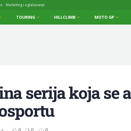
ms
Marketing i oglašavanje
TOURING
HILLCLIMB
MOTO GP
na serija koja se 
osportu
0
0
0
 E