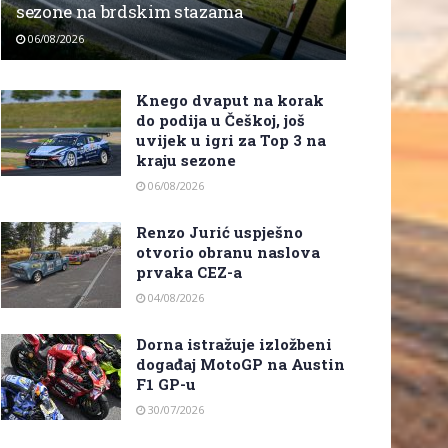
sezone na brdskim stazama
06/08/2026
Knego dvaput na korak
do podija u Češkoj, još
uvijek u igri za Top 3 na
kraju sezone
06/08/2026
Renzo Jurić uspješno
otvorio obranu naslova
prvaka CEZ-a
04/08/2026
Dorna istražuje izložbeni
događaj MotoGP na Austin
F1 GP-u
30/07/2026