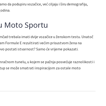
mo da podupiru vozačice, već ciljaju i širu demografiju,
godina.
u Moto Sportu
mčad trebala imati dvije vozačice u ženskom testu. Unatoč
zam Formule E rezultirati većim prisustvom žena na
ovo postati stvarnost? Samo će vrijeme pokazati.
mračnom tunelu, u kojem se pažnja posvećuje raznolikosti i
stup se može smatrati inspiracijom za ostale moto