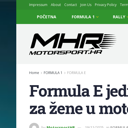
Impressum
About
Contact
Join Us
Privacy Policy
Ter
POČETNA
FORMULA 1
RALLY
Home
FORMULA 1
FORMULA E
Formula E jedi
za žene u mot
by
MotorsportHR
19/11/2025
in
FORMULA