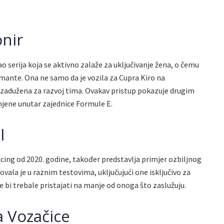
onir
o serija koja se aktivno zalaže za uključivanje žena, o čemu
mante. Ona ne samo da je vozila za Cupra Kiro na
 zadužena za razvoj tima. Ovakav pristup pokazuje drugim
enjene unutar zajednice Formule E.
l
acing od 2020. godine, također predstavlja primjer ozbiljnog
ovala je u raznim testovima, uključujući one isključivo za
e bi trebale pristajati na manje od onoga što zaslužuju.
a Vozačice