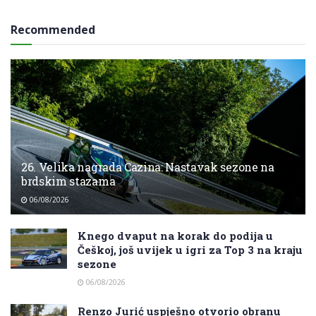
Recommended
26. Velika nagrada Cazina: Nastavak sezone na
brdskim stazama
06/08/2026
Knego dvaput na korak do podija u
Češkoj, još uvijek u igri za Top 3 na kraju
sezone
06/08/2026
Renzo Jurić uspješno otvorio obranu