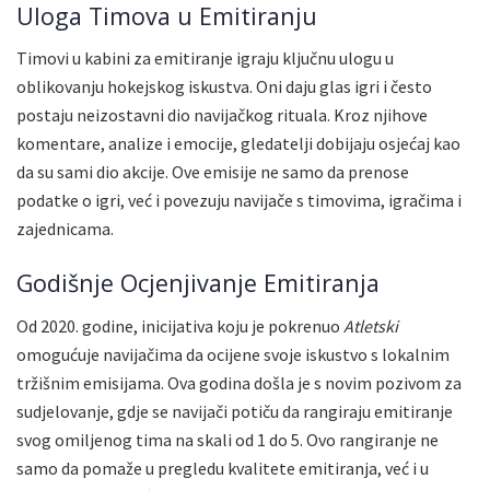
Uloga Timova u Emitiranju
Timovi u kabini za emitiranje igraju ključnu ulogu u
oblikovanju hokejskog iskustva. Oni daju glas igri i često
postaju neizostavni dio navijačkog rituala. Kroz njihove
komentare, analize i emocije, gledatelji dobijaju osjećaj kao
da su sami dio akcije. Ove emisije ne samo da prenose
podatke o igri, već i povezuju navijače s timovima, igračima i
zajednicama.
Godišnje Ocjenjivanje Emitiranja
Od 2020. godine, inicijativa koju je pokrenuo
Atletski
omogućuje navijačima da ocijene svoje iskustvo s lokalnim
tržišnim emisijama. Ova godina došla je s novim pozivom za
sudjelovanje, gdje se navijači potiču da rangiraju emitiranje
svog omiljenog tima na skali od 1 do 5. Ovo rangiranje ne
samo da pomaže u pregledu kvalitete emitiranja, već i u