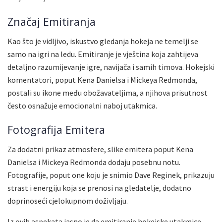
Značaj Emitiranja
Kao što je vidljivo, iskustvo gledanja hokeja ne temelji se
samo na igri na ledu. Emitiranje je vještina koja zahtijeva
detaljno razumijevanje igre, navijača i samih timova. Hokejski
komentatori, poput Kena Danielsa i Mickeya Redmonda,
postali su ikone među obožavateljima, a njihova prisutnost
često osnažuje emocionalni naboj utakmica.
Fotografija Emitera
Za dodatni prikaz atmosfere, slike emitera poput Kena
Danielsa i Mickeya Redmonda dodaju posebnu notu.
Fotografije, poput one koju je snimio Dave Reginek, prikazuju
strast i energiju koja se prenosi na gledatelje, dodatno
doprinoseći cjelokupnom doživljaju.
Iz ovih aspekata jasno je da emitiranje hokejske utakmice