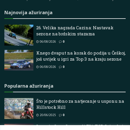
Najnovija ažuriranja
26. Velika nagrada Cazina: Nastavak
sezone na brdskim stazama
06/08/2026
0
Knego dvaput na korak do podija u Češkoj,
još uvijek u igri za Top 3 na kraju sezone
06/08/2026
0
Popularna ažuriranja
Što je potrebno za natjecanje u usponu na
Hillstock Hill
20/06/2025
0
Ignacio Crna Gora vodi FIA TCR Svjetskoj