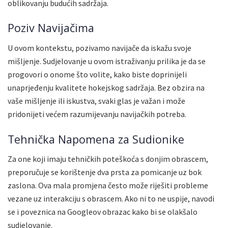
oblikovanju budućih sadržaja.
Poziv Navijačima
U ovom kontekstu, pozivamo navijače da iskažu svoje
mišljenje. Sudjelovanje u ovom istraživanju prilika je da se
progovori o onome što volite, kako biste doprinijeli
unaprjeđenju kvalitete hokejskog sadržaja. Bez obzira na
vaše mišljenje ili iskustva, svaki glas je važan i može
pridonijeti većem razumijevanju navijačkih potreba.
Tehnička Napomena za Sudionike
Za one koji imaju tehničkih poteškoća s donjim obrascem,
preporučuje se korištenje dva prsta za pomicanje uz bok
zaslona. Ova mala promjena često može riješiti probleme
vezane uz interakciju s obrascem. Ako ni to ne uspije, navodi
se i poveznica na Googleov obrazac kako bi se olakšalo
sudjelovanje.