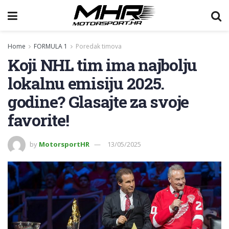
Home
FORMULA 1
Poredak timova
Koji NHL tim ima najbolju
lokalnu emisiju 2025.
godine? Glasajte za svoje
favorite!
by
MotorsportHR
13/05/2025