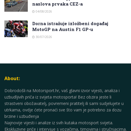
naslova prvaka CEZ-a
04/08/2026
Dorna istražuje izložbeni događaj
MotoGP na Austin F1 GP-u
30/07/2026
About:
Dobrodošli na Motorsport.hr, vaš glavni izvor vijesti, analiza i
uzbudljivih priča iz svijeta motosporta! Bez obzira jeste li
strastveni obožavatelj, povremeni pratitelj ili sami sudjelujete u
utrkama, ovdje ćete pronaći sve što vam je potrebno za dozu
brzine i uzbuđenja
Najnovije vijesti i analize iz svih kutaka motosport svijeta.
Ekskluzivne priče i intervjue s vozačima, timovima i stručnjacima.