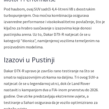
Pod haubom, ovaj SUV sadrži 4,4-litreni V8 s dvostrukim
turbopunjenjem. Ova moćna kombinacija osigurava
izvanredne performanse i visokokvalitetno povlačenje, što je
ključno za hrabro suočavanje s izazovima koje donosi
pustinjsku arena. Uz to, Dakar D7X-R natjecat će se u
kategoriji "dionica", namijenjenoj vozilima temeljenim na
proizvodnim modelima.
Izazovi u Pustinji
Dakar D7X-R upravo je završio rano testiranje na što se
smatra najizazovnijim utrkama na daljinu. Tri ovog SUV-a
natjecat će se u legendarnoj utrci, dok će Land Rover
nastaviti s kampanjom dva u FIA-inom prvenstvu do 2026.
godine. Ove utrke predstavljaju ekstremne uvjete, a
testiranje u Sahari osigurava da je vozilo optimizirano za
najteže uvjete.