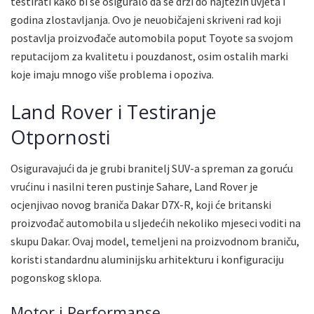
testirati kako bi se osiguralo da se drži do najtežih uvjeta i
godina zlostavljanja. Ovo je neuobičajeni skriveni rad koji
postavlja proizvođače automobila poput Toyote sa svojom
reputacijom za kvalitetu i pouzdanost, osim ostalih marki
koje imaju mnogo više problema i opoziva.
Land Rover i Testiranje
Otpornosti
Osiguravajući da je grubi branitelj SUV-a spreman za goruću
vrućinu i nasilni teren pustinje Sahare, Land Rover je
ocjenjivao novog braniča Dakar D7X-R, koji će britanski
proizvođač automobila u sljedećih nekoliko mjeseci voditi na
skupu Dakar. Ovaj model, temeljeni na proizvodnom braniču,
koristi standardnu aluminijsku arhitekturu i konfiguraciju
pogonskog sklopa.
Motor i Performanse