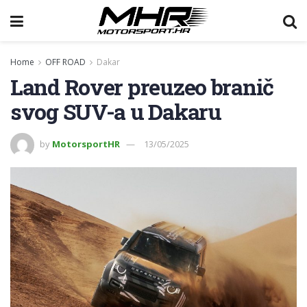
Home
OFF ROAD
Dakar
Land Rover preuzeo branič
svog SUV-a u Dakaru
by
MotorsportHR
13/05/2025