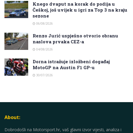
Knego dvaput na korak do podija u
Češkoj, još uvijek u igri za Top 3 na kraju
sezone
06/08/2026
Renzo Jurić uspješno otvorio obranu
naslova prvaka CEZ-a
04/08/2026
Dorna istražuje izložbeni događaj
MotoGP na Austin F1 GP-u
30/07/2026
About:
Dobrodošli na Motorsport.hr, vaš glavni izvor vijesti, analiza i