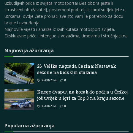
uzbudljivih priča iz svijeta motosporta! Bez obzira jeste li
strastveni obožavatelj, povremeni pratitelj ili sami sudjelujete u
utrkama, ovdje ćete pronaći sve što vam je potrebno za dozu
brzine i uzbuđenja
Najnovije vijesti i analize iz svih kutaka motosport svijeta.
Ekskluzivne priče i intervjue s vozačima, timovima i stručnjacima.
Najnovija ažuriranja
26. Velika nagrada Cazina: Nastavak
sezone na brdskim stazama
06/08/2026
0
Knego dvaput na korak do podija u Češkoj,
još uvijek u igri za Top 3 na kraju sezone
06/08/2026
0
Popularna ažuriranja