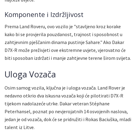
Komponente i Izdržljivost
Prema Land Roveru, ovo vozilo je "stavljeno kroz korake
kako bi se provjerila pouzdanost, trajnost i sposobnost u
zahtjevnim pješčanim dinama pustinje Sahare." Ako Dakar
D7X-R može preživjeti ove ekstremne uvjete, vjerovatno će
biti sposoban izdržati i manje zahtjevne terene širom svijeta.
Uloga Vozača
Osim samog vozila, ključna je i uloga vozača. Land Rover je
nedavno otkrio dva iskusna vozača koji će pilotirati D7X-R
tijekom nadolazeće utrke. Dakar veteran Stéphane
Peterhansel, poznat po nevjerojatnih 14 osvojenih naslova,
jedan je od vozača, dok će se pridružiti i Rokas Baciuška, mladi
talent iz Litve.