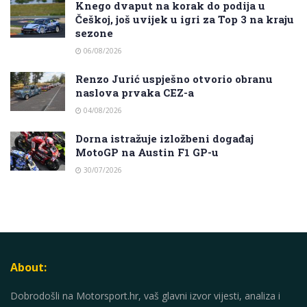
Knego dvaput na korak do podija u
Češkoj, još uvijek u igri za Top 3 na kraju
sezone
06/08/2026
Renzo Jurić uspješno otvorio obranu
naslova prvaka CEZ-a
04/08/2026
Dorna istražuje izložbeni događaj
MotoGP na Austin F1 GP-u
30/07/2026
About:
Dobrodošli na Motorsport.hr, vaš glavni izvor vijesti, analiza i