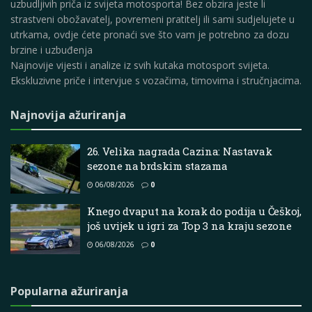
uzbudljivih priča iz svijeta motosporta! Bez obzira jeste li
strastveni obožavatelj, povremeni pratitelj ili sami sudjelujete u
utrkama, ovdje ćete pronaći sve što vam je potrebno za dozu
brzine i uzbuđenja
Najnovije vijesti i analize iz svih kutaka motosport svijeta.
Ekskluzivne priče i intervjue s vozačima, timovima i stručnjacima.
Najnovija ažuriranja
26. Velika nagrada Cazina: Nastavak
sezone na brdskim stazama
06/08/2026
0
Knego dvaput na korak do podija u Češkoj,
još uvijek u igri za Top 3 na kraju sezone
06/08/2026
0
Popularna ažuriranja