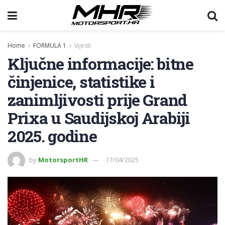
Home
FORMULA 1
Vijesti
Ključne informacije: bitne
činjenice, statistike i
zanimljivosti prije Grand
Prixa u Saudijskoj Arabiji
2025. godine
by
MotorsportHR
17/04/2025