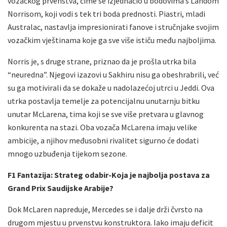
vozačkog prvenstva, čime se izjednačio u bodovima s Landom
Norrisom, koji vodi s tek tri boda prednosti. Piastri, mladi
Australac, nastavlja impresionirati fanove i stručnjake svojim
vozačkim vještinama koje ga sve više ističu među najboljima.
Norris je, s druge strane, priznao da je prošla utrka bila
“neuredna”. Njegovi izazovi u Sakhiru nisu ga obeshrabrili, već
su ga motivirali da se dokaže u nadolazećoj utrci u Jeddi. Ova
utrka postavlja temelje za potencijalnu unutarnju bitku
unutar McLarena, tima koji se sve više pretvara u glavnog
konkurenta na stazi. Oba vozača McLarena imaju velike
ambicije, a njihov međusobni rivalitet sigurno će dodati
mnogo uzbuđenja tijekom sezone.
F1 Fantazija: Strateg odabir-Koja je najbolja postava za
Grand Prix Saudijske Arabije?
Dok McLaren napreduje, Mercedes se i dalje drži čvrsto na
drugom mjestu u prvenstvu konstruktora. Iako imaju deficit