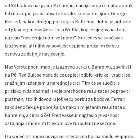
od 58 bodova naspram McLarenu, nadaju se da će njihov oblik
biti dovoljno jak da uhvate korak s konkurencijom. George
Russell, nakon drugog postolja u Bahreinu, dobio je pohvale
od glavnog menadžera Tota Wolffa, koji je njegov nastup
nazvao “nevjerojatnom vožnjom”. Mercedes se suočava s
izazovima, ali njihova povijest uspjeha pruža im čvrstu
osnovu za daljnje natjecanje.
Max Verstappen imao je izazovnu utrku u Bahreinu, završivši
na P6. Red Bull se nada da će uspjeti odbiti kritike i vratiti se
snažnijim izdanjem u narednoj utrci. Tim će se suočiti s
pritiskom da nadmaši svoje prethodne rezultate i popraviti
plasman, što ih dovodi u još veću borbu za bodove. Ferrari
također očekuje poboljšanja nakon miješanih rezultata u
Bahreinu, a timski šef Fred Vasseur naglasio je važnost
ostajanja smirenim tijekom ove turbulentne sezone.
Iza vodećih timova odvija se intenzivna borba među ekipama