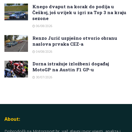
Knego dvaput na korak do podija u
Češkoj, još uvijek u igri za Top 3 na kraju
sezone
06/08/2026
Renzo Jurić uspješno otvorio obranu
naslova prvaka CEZ-a
04/08/2026
Dorna istražuje izložbeni događaj
MotoGP na Austin F1 GP-u
30/07/2026
About:
Dobrodošli na Motorsport.hr, vaš glavni izvor vijesti, analiza i