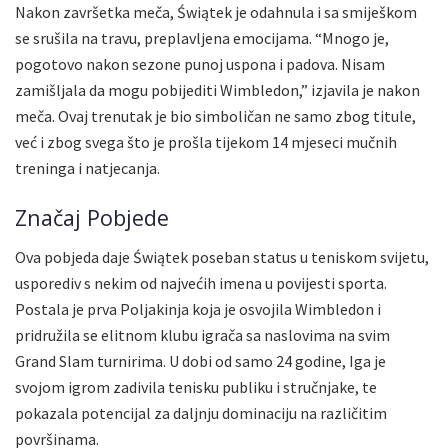
Nakon završetka meča, Świątek je odahnula i sa smiješkom
se srušila na travu, preplavljena emocijama. “Mnogo je,
pogotovo nakon sezone punoj uspona i padova. Nisam
zamišljala da mogu pobijediti Wimbledon,” izjavila je nakon
meča. Ovaj trenutak je bio simboličan ne samo zbog titule,
već i zbog svega što je prošla tijekom 14 mjeseci mučnih
treninga i natjecanja.
Značaj Pobjede
Ova pobjeda daje Świątek poseban status u teniskom svijetu,
usporediv s nekim od najvećih imena u povijesti sporta.
Postala je prva Poljakinja koja je osvojila Wimbledon i
pridružila se elitnom klubu igrača sa naslovima na svim
Grand Slam turnirima. U dobi od samo 24 godine, Iga je
svojom igrom zadivila tenisku publiku i stručnjake, te
pokazala potencijal za daljnju dominaciju na različitim
površinama.