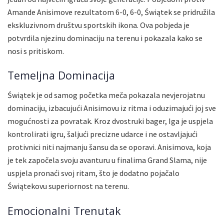
Amande Anisimove rezultatom 6-0, 6-0, Świątek se pridružila
ekskluzivnom društvu sportskih ikona. Ova pobjeda je
potvrdila njezinu dominaciju na terenu i pokazala kako se
nosi s pritiskom.
Temeljna Dominacija
Świątek je od samog početka meča pokazala nevjerojatnu
dominaciju, izbacujući Anisimovu iz ritma i oduzimajući joj sve
mogućnosti za povratak. Kroz dvostruki bager, Iga je uspjela
kontrolirati igru, šaljući precizne udarce i ne ostavljajući
protivnici niti najmanju šansu da se oporavi. Anisimova, koja
je tek započela svoju avanturu u finalima Grand Slama, nije
uspjela pronaći svoj ritam, što je dodatno pojačalo
Świątekovu superiornost na terenu.
Emocionalni Trenutak