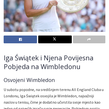
Iga Świątek i Njena Povijesna
Pobjeda na Wimbledonu
Osvojeni Wimbledon
U subotu popodne, na središnjem terenu All England Cluba u
Londonu, Iga Świątek osvojila je Wimbledon, najvažniji
naslov u tenisu, čime je dodatno učvrstila svoje mjesto kao
jedan od najvećih igrača svoje generacije. Pobjedom protiv