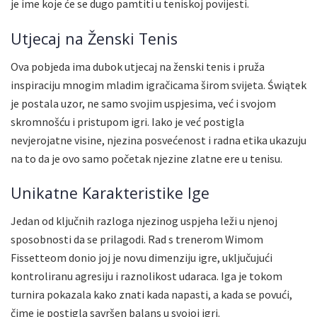
je ime koje će se dugo pamtiti u teniskoj povijesti.
Utjecaj na Ženski Tenis
Ova pobjeda ima dubok utjecaj na ženski tenis i pruža
inspiraciju mnogim mladim igračicama širom svijeta. Świątek
je postala uzor, ne samo svojim uspjesima, već i svojom
skromnošću i pristupom igri. Iako je već postigla
nevjerojatne visine, njezina posvećenost i radna etika ukazuju
na to da je ovo samo početak njezine zlatne ere u tenisu.
Unikatne Karakteristike Ige
Jedan od ključnih razloga njezinog uspjeha leži u njenoj
sposobnosti da se prilagodi. Rad s trenerom Wimom
Fissetteom donio joj je novu dimenziju igre, uključujući
kontroliranu agresiju i raznolikost udaraca. Iga je tokom
turnira pokazala kako znati kada napasti, a kada se povući,
čime je postigla savršen balans u svojoj igri.