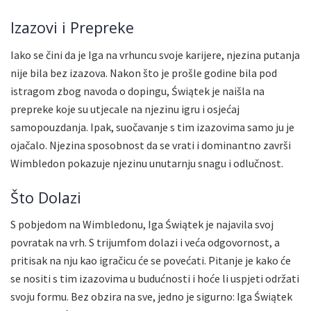
Izazovi i Prepreke
Iako se čini da je Iga na vrhuncu svoje karijere, njezina putanja
nije bila bez izazova. Nakon što je prošle godine bila pod
istragom zbog navoda o dopingu, Świątek je naišla na
prepreke koje su utjecale na njezinu igru i osjećaj
samopouzdanja. Ipak, suočavanje s tim izazovima samo ju je
ojačalo. Njezina sposobnost da se vrati i dominantno završi
Wimbledon pokazuje njezinu unutarnju snagu i odlučnost.
Što Dolazi
S pobjedom na Wimbledonu, Iga Świątek je najavila svoj
povratak na vrh. S trijumfom dolazi i veća odgovornost, a
pritisak na nju kao igračicu će se povećati. Pitanje je kako će
se nositi s tim izazovima u budućnosti i hoće li uspjeti održati
svoju formu. Bez obzira na sve, jedno je sigurno: Iga Świątek