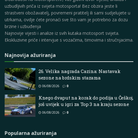
uzbudljivih priča iz svijeta motosporta! Bez obzira jeste li
strastveni obožavatelj, povremeni pratitelj ili sami sudjelujete u
utrkama, ovdje ćete pronaći sve što vam je potrebno za dozu
brzine i uzbuđenja
Najnovije vijesti i analize iz svih kutaka motosport svijeta.
Ekskluzivne priče i intervjue s vozačima, timovima i stručnjacima.
Najnovija ažuriranja
26. Velika nagrada Cazina: Nastavak
sezone na brdskim stazama
06/08/2026
0
Knego dvaput na korak do podija u Češkoj,
još uvijek u igri za Top 3 na kraju sezone
06/08/2026
0
Popularna ažuriranja