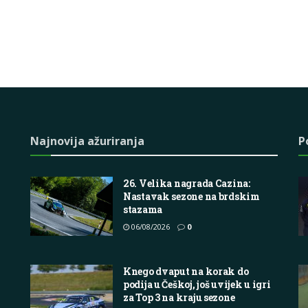
Najnovija ažuriranja
P
26. Velika nagrada Cazina:
Nastavak sezone na brdskim
stazama
06/08/2026
0
Knego dvaput na korak do
podija u Češkoj, još uvijek u igri
za Top 3 na kraju sezone