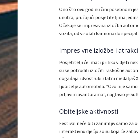
Ono što ovu godinu čini posebnom jest
unutra, pružajući posjetiteljima jedi
Očekuje se impresivna izložba automob
vozila, od visokih kamiona do specija
Impresivne izložbe i atrakci
Posjetitelji će imati priliku vidjeti ne
su se potrudili izložiti raskošne auto
događaja i dvostruki zlatni medaljaš X
ljubitelje automobila. "Ovo nije samo 
prljavim avanturama", naglasio je Sul
Obiteljske aktivnosti
Festival neće biti zanimljiv samo za od
interaktivnu dječju zonu koja će zabav