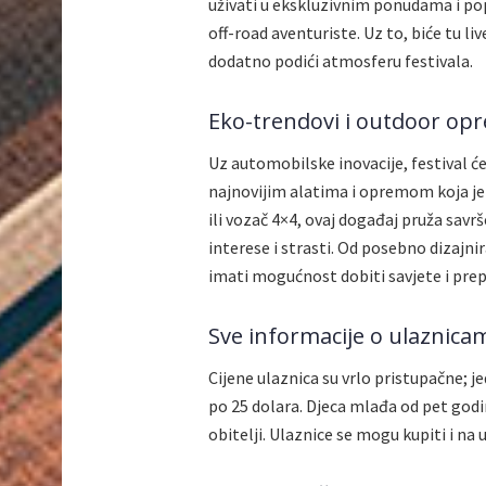
uživati u ekskluzivnim ponudama i po
off-road aventuriste. Uz to, biće tu l
dodatno podići atmosferu festivala.
Eko-trendovi i outdoor op
Uz automobilske inovacije, festival ć
najnovijim alatima i opremom koja je k
ili vozač 4×4, ovaj događaj pruža savrš
interese i strasti. Od posebno dizajni
imati mogućnost dobiti savjete i prep
Sve informacije o ulaznica
Cijene ulaznica su vrlo pristupačne; j
po 25 dolara. Djeca mlađa od pet godi
obitelji. Ulaznice se mogu kupiti i na