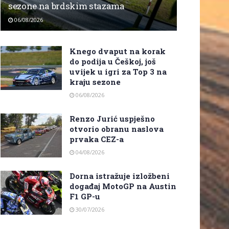
sezone na brdskim stazama
06/08/2026
Knego dvaput na korak
do podija u Češkoj, još
uvijek u igri za Top 3 na
kraju sezone
06/08/2026
Renzo Jurić uspješno
otvorio obranu naslova
prvaka CEZ-a
04/08/2026
Dorna istražuje izložbeni
događaj MotoGP na Austin
F1 GP-u
30/07/2026