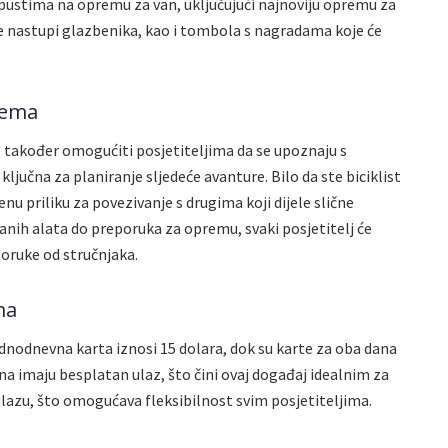
pustima na opremu za van, uključujući najnoviju opremu za
ive nastupi glazbenika, kao i tombola s nagradama koje će
rema
e također omogućiti posjetiteljima da se upoznaju s
ljučna za planiranje sljedeće avanture. Bilo da ste biciklist
enu priliku za povezivanje s drugima koji dijele slične
ranih alata do preporuka za opremu, svaki posjetitelj će
oruke od stručnjaka.
ma
ednodnevna karta iznosi 15 dolara, dok su karte za oba dana
na imaju besplatan ulaz, što čini ovaj događaj idealnim za
 ulazu, što omogućava fleksibilnost svim posjetiteljima.