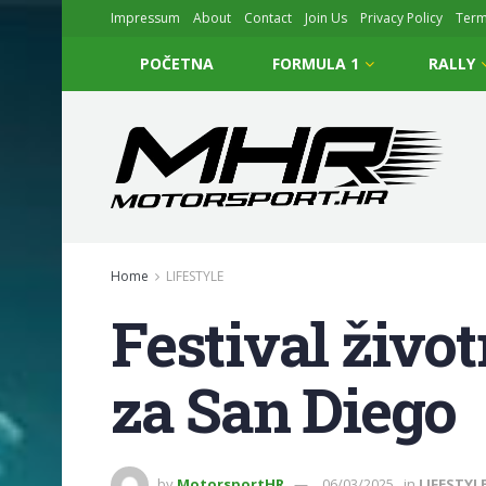
Impressum
About
Contact
Join Us
Privacy Policy
Ter
POČETNA
FORMULA 1
RALLY
Home
LIFESTYLE
Festival život
za San Diego
by
MotorsportHR
06/03/2025
in
LIFESTYL