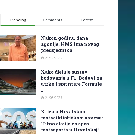
Trending
Comments
Latest
Nakon godinu dana
agonije, HMS ima novog
predsjednika
21/12/2025
Kako djeluje sustav
bodovanja u F1: Bodovi za
utrke i sprintere Formule
1
21/03/2025
Kriza u Hrvatskom
motociklističkom savezu:
Hitna akcija za spas
motosporta u Hrvatskoj!