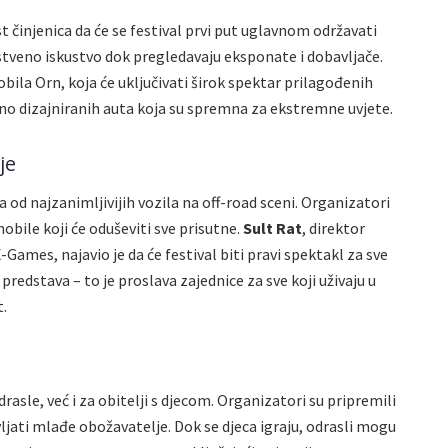
 činjenica da će se festival prvi put uglavnom održavati
nstveno iskustvo dok pregledavaju eksponate i dobavljače.
ila Orn, koja će uključivati širok spektar prilagođenih
lno dizajniranih auta koja su spremna za ekstremne uvjete.
je
ka od najzanimljivijih vozila na off-road sceni. Organizatori
mobile koji će oduševiti sve prisutne.
Sult Rat
, direktor
-Games, najavio je da će festival biti pravi spektakl za sve
predstava – to je proslava zajednice za sve koji uživaju u
t.
rasle, već i za obitelji s djecom. Organizatori su pripremili
ljati mlađe obožavatelje. Dok se djeca igraju, odrasli mogu