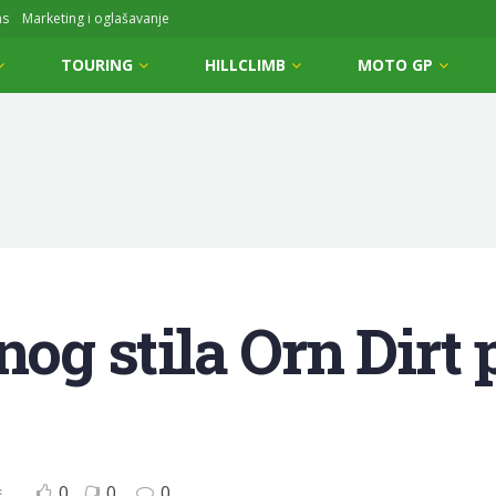
ms
Marketing i oglašavanje
TOURING
HILLCLIMB
MOTO GP
nog stila Orn Dirt
0
0
0
E