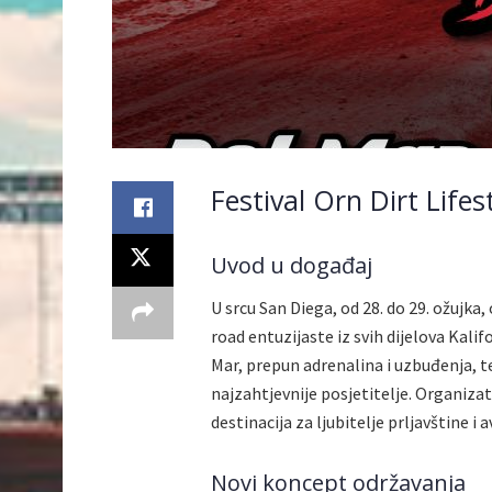
Festival Orn Dirt Lifes
Uvod u događaj
U srcu San Diega, od 28. do 29. ožujka,
road entuzijaste iz svih dijelova Kali
Mar, prepun adrenalina i uzbuđenja, te
najzahtjevnije posjetitelje. Organizat
destinacija za ljubitelje prljavštine i 
Novi koncept održavanja