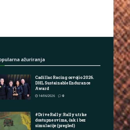
opularna ažuriranja
Cadillac Racing osvojio 2026.
DHL Sustainable Endurance
Award
14/06/2026
0
#Drive Rally: Rally utrke
dostupne svima, čak i bez
simulacije (pregled)