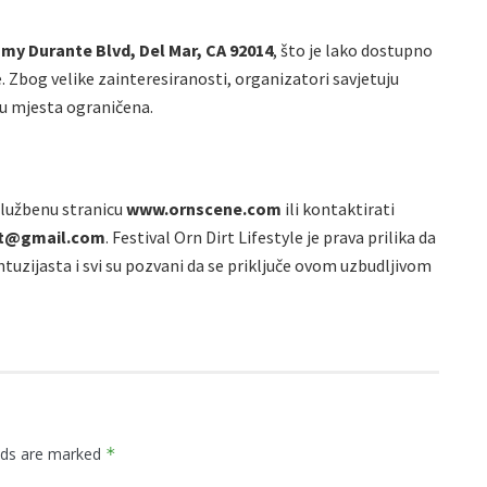
my Durante Blvd, Del Mar, CA 92014
, što je lako dostupno
 Zbog velike zainteresiranosti, organizatori savjetuju
r su mjesta ograničena.
službenu stranicu
www.ornscene.com
ili kontaktirati
lt@gmail.com
. Festival Orn Dirt Lifestyle je prava prilika da
entuzijasta i svi su pozvani da se priključe ovom uzbudljivom
elds are marked
*