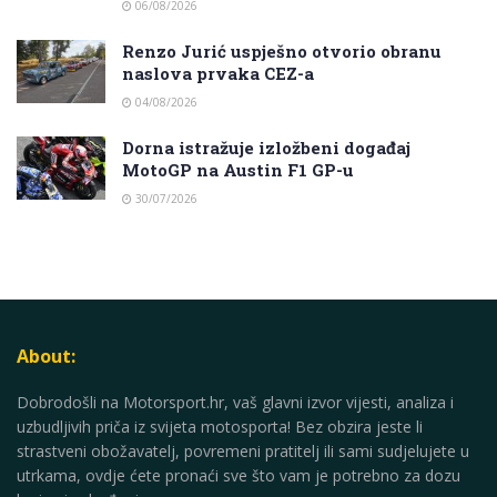
06/08/2026
Renzo Jurić uspješno otvorio obranu
naslova prvaka CEZ-a
04/08/2026
Dorna istražuje izložbeni događaj
MotoGP na Austin F1 GP-u
30/07/2026
About:
Dobrodošli na Motorsport.hr, vaš glavni izvor vijesti, analiza i
uzbudljivih priča iz svijeta motosporta! Bez obzira jeste li
strastveni obožavatelj, povremeni pratitelj ili sami sudjelujete u
utrkama, ovdje ćete pronaći sve što vam je potrebno za dozu