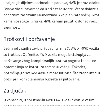
udaljenijih dijelova nacionalnih parkova, 4WD je pravi odabir.
Ova vozila su stvorena da izdrže teže uvjete i često dolaze s
dodatnim zaštitnim elementima. Ako planirate vožnju kroz
kamenite staze ili rijeke, 4WD će vam pružiti oslonac i veću
sigurnost.
Troškovi i održavanje
Jedna od važnih stavki pri odabiru između AWD i 4WD vozila
su troškovi. Općenito, 4WD vozila mogu biti skuplja za
održavanje zbog kompleksnijih sustava pogona i dodatne
opreme koja se koristi za terensku vožnju. Također,
potrošnja goriva kod 4WD-a može biti viša, što treba uzeti u
obzir prilikom planiranja budžeta za putovanje.
Zaključak
U konačnici, izbor između AWD i 4WD vozila ovisi o vašim
potrebama i planovima za istraživanje nacionalnih parkova.