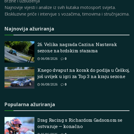
brzine i uzbuđenja
Najnovije vijesti i analize iz svih kutaka motosport svijeta.
Ekskluzivne priče i intervjue s vozačima, timovima i stručnjacima.
Najnovija ažuriranja
26. Velika nagrada Cazina: Nastavak
sezone na brdskim stazama
06/08/2026
0
Knego dvaput na korak do podija u Češkoj,
još uvijek u igri za Top 3 na kraju sezone
06/08/2026
0
Popularna ažuriranja
Drag Racing s Richardom Gadsonom se
ostvaruje — konačno