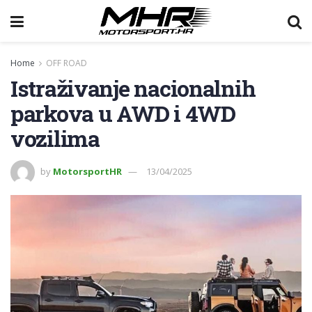
Home
OFF ROAD
Istraživanje nacionalnih
parkova u AWD i 4WD
vozilima
by
MotorsportHR
13/04/2025