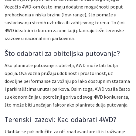
Vozači s 4WD-om često imaju dodatne mogućnosti poput
prebacivanja u nisku brzinu (low-range), što pomaže u
savladavanju strmih uzbrdica ili zahtjevnog terena. To čini
4WD idealnim izborom za one koji planiraju teže terenske
izazove u nacionalnim parkovima.
Što odabrati za obiteljska putovanja?
Ako planirate putovanje s obitelji, AWD može biti bolja
opcija. Ova vozila pružaju udobnost i prostornost, uz
dovoljne performanse za vožnju po lako dostupnim stazama
i parkiralištima unutar parkova. Osim toga, AWD vozila često
su ekonomičnija u potrošnji goriva od svog 4WD konkurenta,
što može biti značajan faktor ako planirate dulja putovanja.
Terenski izazovi: Kad odabrati 4WD?
Ukoliko se pak odlučite za off-road avanture ili istraživanje