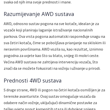
svaka od njih ima svoje prednosti i mane.
Razumijevanje AWD sustava
AWD, odnosno sustav pogona na sve kotače, idealan je za
vozače koji planiraju laganije istraživanje nacionalnih
parkova. Ova vrsta pogona automatski raspoređuje snagu na
sva četiri kotača, čime se poboljšava prianjanje na skliskim ili
neravnim površinama. AWD vozila su, kao rezultat, iznimno
pogodna za uvjete kao što su blato, snijeg ili mokri ceste.
Većina AWD sustava ne zahtijeva intervenciju vozača, što
znači da se možete fokusirati na vožnju i uživanje u prirodi.
Prednosti 4WD sustava
S druge strane, 4WD ili pogon na četiri kotača osmišljen je za
terenske avanturiste. Ovaj sustav omogućuje vozaču da
odabere način vožnje, uključujući dinamične postavke za
teške uvjete poput kamenitih staza ili dubokog snijega.