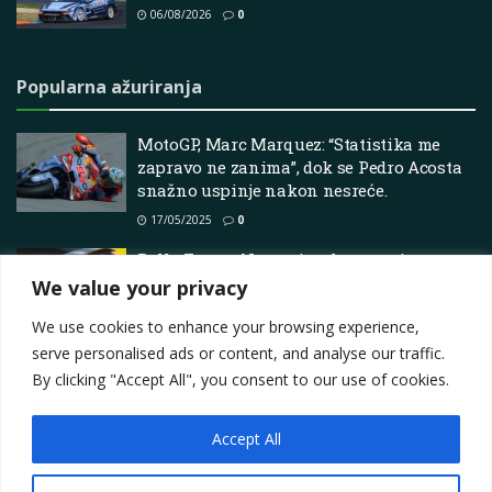
06/08/2026
0
Popularna ažuriranja
MotoGP, Marc Marquez: “Statistika me
zapravo ne zanima”, dok se Pedro Acosta
snažno uspinje nakon nesreće.
17/05/2025
0
Rally Fury – Novosti o ekstremnim
utrkama, najave, vodiči i još mnogo toga
We value your privacy
22/06/2026
0
We use cookies to enhance your browsing experience,
serve personalised ads or content, and analyse our traffic.
By clicking "Accept All", you consent to our use of cookies.
Accept All
Impressum
About
Contact
Join Us
Privacy Policy
Terms
Marketing i oglašavanje