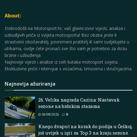
About:
Dobrodošli na Motorsport.hr, vaš glavni izvor vijesti, analiza i
uzbudljivih priča iz svijeta motosporta! Bez obzira jeste li
strastveni obožavatelj, povremeni pratitelj ili sami sudjelujete u
utrkama, ovdje ćete pronaći sve što vam je potrebno za dozu
brzine i uzbuđenja
Najnovije vijesti i analize iz svih kutaka motosport svijeta.
Ekskluzivne priče i intervjue s vozačima, timovima i stručnjacima.
Najnovija ažuriranja
26. Velika nagrada Cazina: Nastavak
sezone na brdskim stazama
06/08/2026
0
Knego dvaput na korak do podija u Češkoj,
još uvijek u igri za Top 3 na kraju sezone