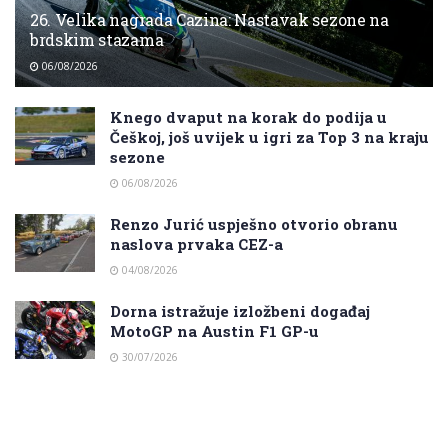
26. Velika nagrada Cazina: Nastavak sezone na
brdskim stazama
06/08/2026
Knego dvaput na korak do podija u
Češkoj, još uvijek u igri za Top 3 na kraju
sezone
06/08/2026
Renzo Jurić uspješno otvorio obranu
naslova prvaka CEZ-a
04/08/2026
Dorna istražuje izložbeni događaj
MotoGP na Austin F1 GP-u
30/07/2026