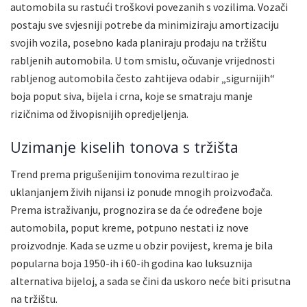
automobila su rastući troškovi povezanih s vozilima. Vozači
postaju sve svjesniji potrebe da minimiziraju amortizaciju
svojih vozila, posebno kada planiraju prodaju na tržištu
rabljenih automobila. U tom smislu, očuvanje vrijednosti
rabljenog automobila često zahtijeva odabir „sigurnijih“
boja poput siva, bijela i crna, koje se smatraju manje
rizičnima od živopisnijih opredjeljenja.
Uzimanje kiselih tonova s tržišta
Trend prema prigušenijim tonovima rezultirao je
uklanjanjem živih nijansi iz ponude mnogih proizvođača.
Prema istraživanju, prognozira se da će određene boje
automobila, poput kreme, potpuno nestati iz nove
proizvodnje. Kada se uzme u obzir povijest, krema je bila
popularna boja 1950-ih i 60-ih godina kao luksuznija
alternativa bijeloj, a sada se čini da uskoro neće biti prisutna
na tržištu.