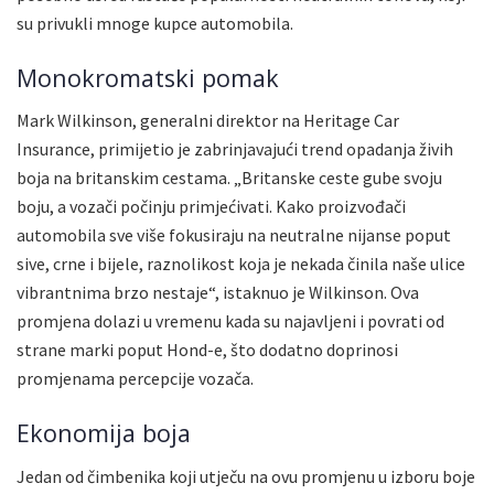
su privukli mnoge kupce automobila.
Monokromatski pomak
Mark Wilkinson, generalni direktor na Heritage Car
Insurance, primijetio je zabrinjavajući trend opadanja živih
boja na britanskim cestama. „Britanske ceste gube svoju
boju, a vozači počinju primjećivati. Kako proizvođači
automobila sve više fokusiraju na neutralne nijanse poput
sive, crne i bijele, raznolikost koja je nekada činila naše ulice
vibrantnima brzo nestaje“, istaknuo je Wilkinson. Ova
promjena dolazi u vremenu kada su najavljeni i povrati od
strane marki poput Hond-e, što dodatno doprinosi
promjenama percepcije vozača.
Ekonomija boja
Jedan od čimbenika koji utječu na ovu promjenu u izboru boje