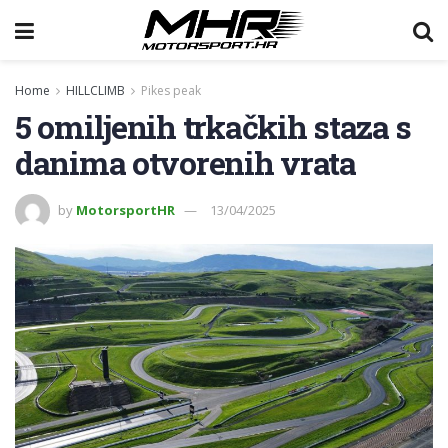
Home
HILLCLIMB
Pikes peak
5 omiljenih trkačkih staza s
danima otvorenih vrata
by
MotorsportHR
13/04/2025