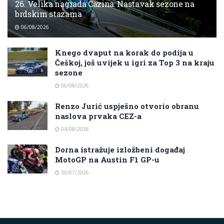
26. Velika nagrada Cazina: Nastavak sezone na
brdskim stazama
06/08/2026
Knego dvaput na korak do podija u
Češkoj, još uvijek u igri za Top 3 na kraju
sezone
06/08/2026
Renzo Jurić uspješno otvorio obranu
naslova prvaka CEZ-a
04/08/2026
Dorna istražuje izložbeni događaj
MotoGP na Austin F1 GP-u
30/07/2026