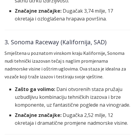
satnu utrku izdržljivosti.
Značajne značajke:
Dugačak 3,74 milje, 17
okretaja i ozloglašena hrapava površina.
3. Sonoma Raceway (Kalifornija, SAD)
Smještena u poznatom vinskom kraju Kalifornije, Sonoma
nudi tehnički izazovan tečaj s naglim promjenama
nadmorske visine i oštrim uglovima. Ova staza je idealna za
vozače koji traže izazov i testiraju svoje vještine.
Zašto ga volimo:
Dani otvorenih staza pružaju
uzbudljivu kombinaciju tehničkih izazova i brze
komponente, uz fantastične poglede na vinograde.
Značajne značajke:
Dugačka 2,52 milje, 12
okretaja i dramatične promjene nadmorske visine.