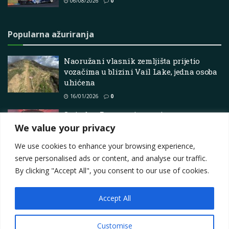
06/08/2026
0
Popularna ažuriranja
Naoružani vlasnik zemljišta prijetio
vozačima u blizini Vail Lake, jedna osoba
uhićena
16/01/2026
0
Swindon Powertrain postigao posao s
Toyotinim motorima
We value your privacy
05/02/2026
0
We use cookies to enhance your browsing experience,
serve personalised ads or content, and analyse our traffic.
By clicking "Accept All", you consent to our use of cookies.
Accept All
Impressum
About
Contact
Join Us
Privacy Policy
Terms
Marketing i oglašavanje
Customise