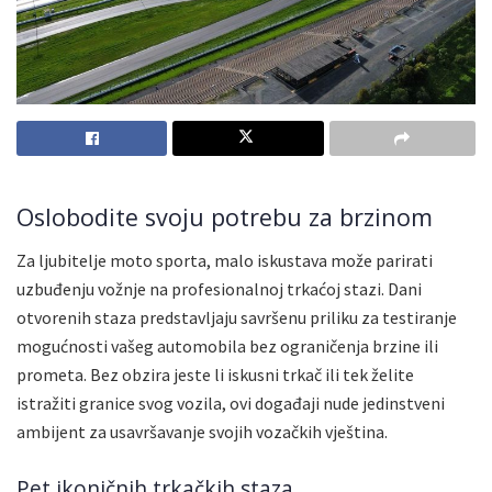
Oslobodite svoju potrebu za brzinom
Za ljubitelje moto sporta, malo iskustava može parirati
uzbuđenju vožnje na profesionalnoj trkaćoj stazi. Dani
otvorenih staza predstavljaju savršenu priliku za testiranje
mogućnosti vašeg automobila bez ograničenja brzine ili
prometa. Bez obzira jeste li iskusni trkač ili tek želite
istražiti granice svog vozila, ovi događaji nude jedinstveni
ambijent za usavršavanje svojih vozačkih vještina.
Pet ikoničnih trkačkih staza