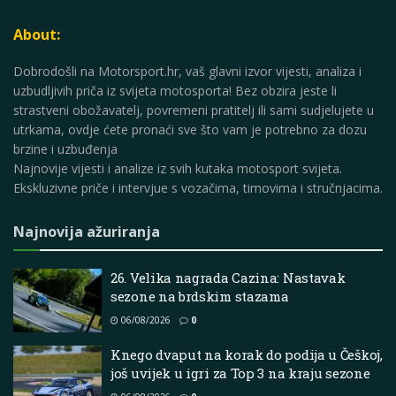
About:
Dobrodošli na Motorsport.hr, vaš glavni izvor vijesti, analiza i
uzbudljivih priča iz svijeta motosporta! Bez obzira jeste li
strastveni obožavatelj, povremeni pratitelj ili sami sudjelujete u
utrkama, ovdje ćete pronaći sve što vam je potrebno za dozu
brzine i uzbuđenja
Najnovije vijesti i analize iz svih kutaka motosport svijeta.
Ekskluzivne priče i intervjue s vozačima, timovima i stručnjacima.
Najnovija ažuriranja
26. Velika nagrada Cazina: Nastavak
sezone na brdskim stazama
06/08/2026
0
Knego dvaput na korak do podija u Češkoj,
još uvijek u igri za Top 3 na kraju sezone