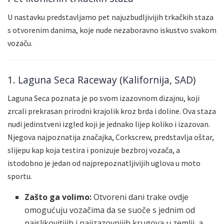
U nastavku predstavljamo pet najuzbudljivijih trkačkih staza
s otvorenim danima, koje nude nezaboravno iskustvo svakom
vozaču.
1. Laguna Seca Raceway (Kalifornija, SAD)
Laguna Seca poznata je po svom izazovnom dizajnu, koji
zrcali prekrasan prirodni krajolik kroz brda i doline. Ova staza
nudi jedinstveni izgled koji je jednako lijep koliko i izazovan.
Njegova najpoznatija značajka, Corkscrew, predstavlja oštar,
slijepu kap koja testira i ponizuje bezbroj vozača, a
istodobno je jedan od najprepoznatljivijih uglova u moto
sportu.
Zašto ga volimo:
Otvoreni dani trake ovdje
omogućuju vozačima da se suoče s jednim od
najslikovitijih i najizazovnijih krugova u zemlji, a