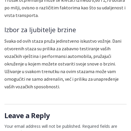
Trošak otpremanja može se kretati između 0,60 i 1,70 dolara
po milji, ovisno o različitim faktorima kao što su udaljenost i
vrsta transporta.
Izbor za ljubitelje brzine
Svaka od ovih staza pruža jedinstveno iskustvo vožnje. Dani
otvorenih staza su prilika za zabavno testiranje vaših
vozačkih vještina i performansi automobila, pružajući
okruženje u kojem možete ostvariti svoje snove o brzini.
Uživanje u svakom trenutku na ovim stazama može vam
omogućiti ne samo adrenalin, već i priliku za unapređenje
vaših vozačkih sposobnosti.
Leave a Reply
Your email address will not be published.
Required fields are