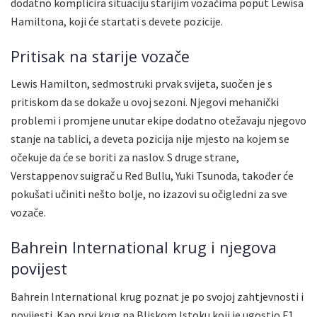
dodatno komplicira situaciju starijim vozačima poput Lewisa
Hamiltona, koji će startati s devete pozicije.
Pritisak na starije vozače
Lewis Hamilton, sedmostruki prvak svijeta, suočen je s
pritiskom da se dokaže u ovoj sezoni. Njegovi mehanički
problemi i promjene unutar ekipe dodatno otežavaju njegovo
stanje na tablici, a deveta pozicija nije mjesto na kojem se
očekuje da će se boriti za naslov. S druge strane,
Verstappenov suigrač u Red Bullu, Yuki Tsunoda, također će
pokušati učiniti nešto bolje, no izazovi su očigledni za sve
vozače.
Bahrein International krug i njegova
povijest
Bahrein International krug poznat je po svojoj zahtjevnosti i
povijesti. Kao prvi krug na Bliskom Istoku koji je ugostio F1