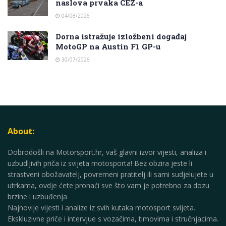
naslova prvaka CEZ-a
04/08/2026
Dorna istražuje izložbeni događaj
MotoGP na Austin F1 GP-u
30/07/2026
About:
Dobrodošli na Motorsport.hr, vaš glavni izvor vijesti, analiza i
uzbudljivih priča iz svijeta motosporta! Bez obzira jeste li
strastveni obožavatelj, povremeni pratitelj ili sami sudjelujete u
utrkama, ovdje ćete pronaći sve što vam je potrebno za dozu
brzine i uzbuđenja
Najnovije vijesti i analize iz svih kutaka motosport svijeta.
Ekskluzivne priče i intervjue s vozačima, timovima i stručnjacima.