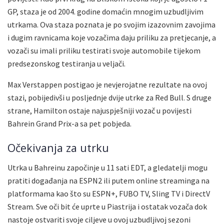
GP, staza je od 2004. godine domaćin mnogim uzbudljivim
utrkama. Ova staza poznata je po svojim izazovnim zavojima
i dugim ravnicama koje vozačima daju priliku za pretjecanje, a
vozači su imali priliku testirati svoje automobile tijekom
predsezonskog testiranja u veljači.
Max Verstappen postigao je nevjerojatne rezultate na ovoj
stazi, pobijedivši u posljednje dvije utrke za Red Bull. S druge
strane, Hamilton ostaje najuspješniji vozač u povijesti
Bahrein Grand Prix-a sa pet pobjeda.
Očekivanja za utrku
Utrka u Bahreinu započinje u 11 sati EDT, a gledatelji mogu
pratiti događanja na ESPN2 ili putem online streaminga na
platformama kao što su ESPN+, FUBO TV, Sling TV i DirectV
Stream. Sve oči bit će uprte u Piastrija i ostatak vozača dok
nastoje ostvariti svoje ciljeve u ovoj uzbudljivoj sezoni