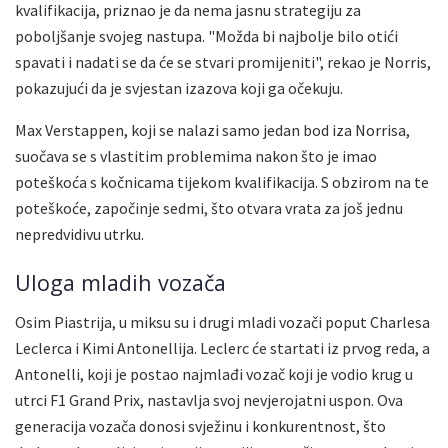
kvalifikacija, priznao je da nema jasnu strategiju za
poboljšanje svojeg nastupa. "Možda bi najbolje bilo otići
spavati i nadati se da će se stvari promijeniti", rekao je Norris,
pokazujući da je svjestan izazova koji ga očekuju.
Max Verstappen, koji se nalazi samo jedan bod iza Norrisa,
suočava se s vlastitim problemima nakon što je imao
poteškoća s kočnicama tijekom kvalifikacija. S obzirom na te
poteškoće, započinje sedmi, što otvara vrata za još jednu
nepredvidivu utrku.
Uloga mladih vozača
Osim Piastrija, u miksu su i drugi mladi vozači poput Charlesa
Leclerca i Kimi Antonellija. Leclerc će startati iz prvog reda, a
Antonelli, koji je postao najmlađi vozač koji je vodio krug u
utrci F1 Grand Prix, nastavlja svoj nevjerojatni uspon. Ova
generacija vozača donosi svježinu i konkurentnost, što