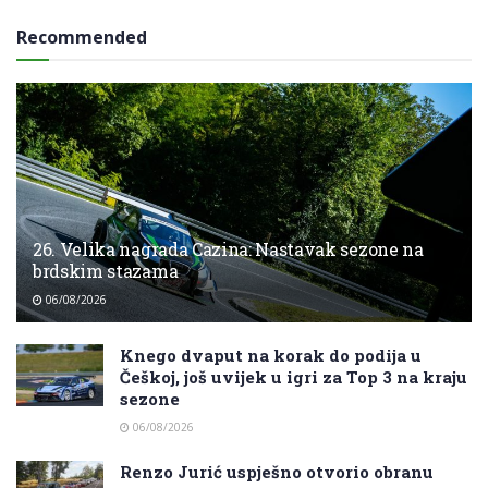
Recommended
26. Velika nagrada Cazina: Nastavak sezone na
brdskim stazama
06/08/2026
Knego dvaput na korak do podija u
Češkoj, još uvijek u igri za Top 3 na kraju
sezone
06/08/2026
Renzo Jurić uspješno otvorio obranu