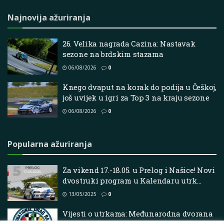
Najnovija ažuriranja
26. Velika nagrada Cazina: Nastavak
sezone na brdskim stazama
06/08/2026
0
Knego dvaput na korak do podija u Češkoj,
još uvijek u igri za Top 3 na kraju sezone
06/08/2026
0
Popularna ažuriranja
Za vikend 17.-18.05. u Prelog i Našice! Novi
dvostruki program u Kalendaru utrk…
13/05/2025
0
Vijesti o utrkama: Međunarodna dvorana
slavnih Drag Racinga, Freedom 250 Grand