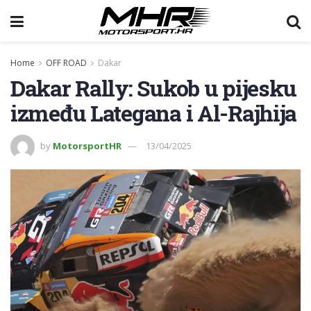
Home
OFF ROAD
Dakar
Dakar Rally: Sukob u pijesku
između Lategana i Al-Rajhija
by
MotorsportHR
13/04/2025