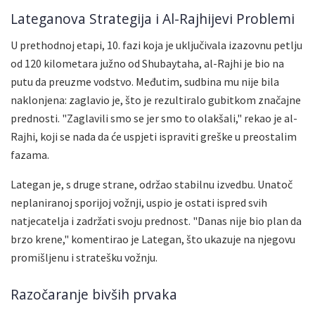
Lateganova Strategija i Al-Rajhijevi Problemi
U prethodnoj etapi, 10. fazi koja je uključivala izazovnu petlju
od 120 kilometara južno od Shubaytaha, al-Rajhi je bio na
putu da preuzme vodstvo. Međutim, sudbina mu nije bila
naklonjena: zaglavio je, što je rezultiralo gubitkom značajne
prednosti. "Zaglavili smo se jer smo to olakšali," rekao je al-
Rajhi, koji se nada da će uspjeti ispraviti greške u preostalim
fazama.
Lategan je, s druge strane, održao stabilnu izvedbu. Unatoč
neplaniranoj sporijoj vožnji, uspio je ostati ispred svih
natjecatelja i zadržati svoju prednost. "Danas nije bio plan da
brzo krene," komentirao je Lategan, što ukazuje na njegovu
promišljenu i stratešku vožnju.
Razočaranje bivših prvaka