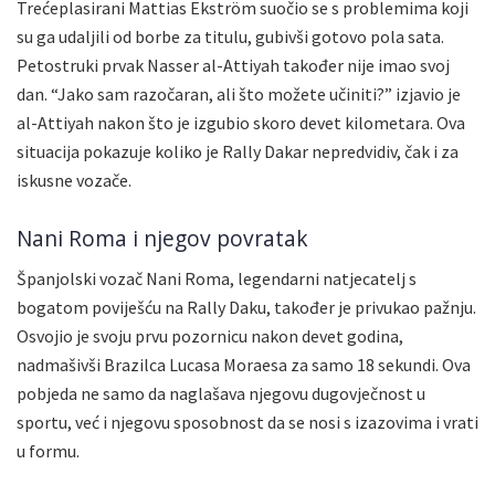
Trećeplasirani Mattias Ekström suočio se s problemima koji
su ga udaljili od borbe za titulu, gubivši gotovo pola sata.
Petostruki prvak Nasser al-Attiyah također nije imao svoj
dan. “Jako sam razočaran, ali što možete učiniti?” izjavio je
al-Attiyah nakon što je izgubio skoro devet kilometara. Ova
situacija pokazuje koliko je Rally Dakar nepredvidiv, čak i za
iskusne vozače.
Nani Roma i njegov povratak
Španjolski vozač Nani Roma, legendarni natjecatelj s
bogatom poviješću na Rally Daku, također je privukao pažnju.
Osvojio je svoju prvu pozornicu nakon devet godina,
nadmašivši Brazilca Lucasa Moraesa za samo 18 sekundi. Ova
pobjeda ne samo da naglašava njegovu dugovječnost u
sportu, već i njegovu sposobnost da se nosi s izazovima i vrati
u formu.