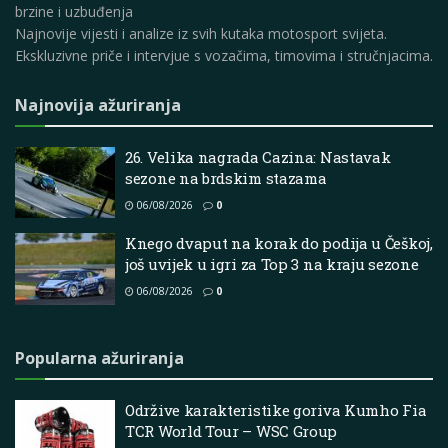
brzine i uzbuđenja
Najnovije vijesti i analize iz svih kutaka motosport svijeta.
Ekskluzivne priče i intervjue s vozačima, timovima i stručnjacima.
Najnovija ažuriranja
26. Velika nagrada Cazina: Nastavak
sezone na brdskim stazama
06/08/2026
0
Knego dvaput na korak do podija u Češkoj,
još uvijek u igri za Top 3 na kraju sezone
06/08/2026
0
Popularna ažuriranja
Održive karakteristike goriva Kumho Fia
TCR World Tour – WSC Group