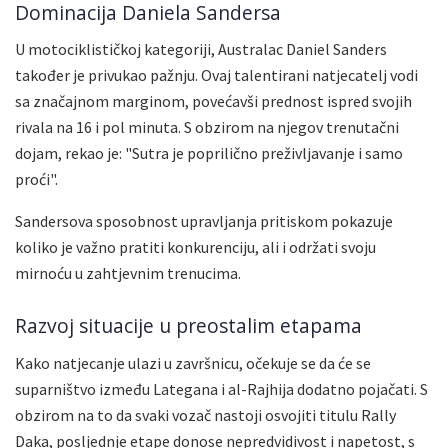
Dominacija Daniela Sandersa
U motociklističkoj kategoriji, Australac Daniel Sanders
također je privukao pažnju. Ovaj talentirani natjecatelj vodi
sa značajnom marginom, povećavši prednost ispred svojih
rivala na 16 i pol minuta. S obzirom na njegov trenutačni
dojam, rekao je: "Sutra je poprilično preživljavanje i samo
proći".
Sandersova sposobnost upravljanja pritiskom pokazuje
koliko je važno pratiti konkurenciju, ali i održati svoju
mirnoću u zahtjevnim trenucima.
Razvoj situacije u preostalim etapama
Kako natjecanje ulazi u završnicu, očekuje se da će se
suparništvo između Lategana i al-Rajhija dodatno pojačati. S
obzirom na to da svaki vozač nastoji osvojiti titulu Rally
Daka, posljednje etape donose nepredvidivost i napetost, s