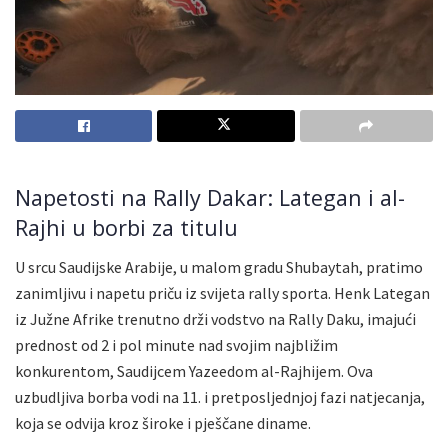
Napetosti na Rally Dakar: Lategan i al-
Rajhi u borbi za titulu
U srcu Saudijske Arabije, u malom gradu Shubaytah, pratimo
zanimljivu i napetu priču iz svijeta rally sporta. Henk Lategan
iz Južne Afrike trenutno drži vodstvo na Rally Daku, imajući
prednost od 2 i pol minute nad svojim najbližim
konkurentom, Saudijcem Yazeedom al-Rajhijem. Ova
uzbudljiva borba vodi na 11. i pretposljednjoj fazi natjecanja,
koja se odvija kroz široke i pješčane diname.