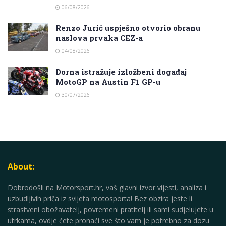
06/08/2026
Renzo Jurić uspješno otvorio obranu
naslova prvaka CEZ-a
04/08/2026
Dorna istražuje izložbeni događaj
MotoGP na Austin F1 GP-u
30/07/2026
About:
Dobrodošli na Motorsport.hr, vaš glavni izvor vijesti, analiza i
uzbudljivih priča iz svijeta motosporta! Bez obzira jeste li
strastveni obožavatelj, povremeni pratitelj ili sami sudjelujete u
utrkama, ovdje ćete pronaći sve što vam je potrebno za dozu