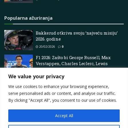
Popularna ažuriranja
Bakkerud otkriva svoju ‘najveću misiju’
2026. godine
20/02/2026
0
F1 2026: Zašto bi George Russell, Max
Verstappen, Charles Leclerc, Lewis
Hamilton, Kimi Antonelli, Lando Norris i
Oscar Piastri mogli postati šampioni
We value your privacy
26/02/2026
0
We use cookies to enhance your browsing experience,
serve personalised ads or content, and analyse our traffic.
By clicking "Accept All", you consent to our use of cookies.
Accept All
Impressum
About
Contact
Join Us
Privacy Policy
Terms
Marketing i oglašavanje