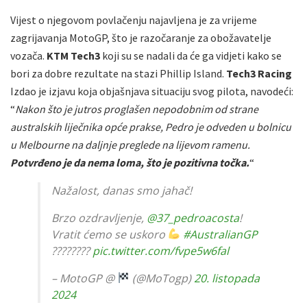
Vijest o njegovom povlačenju najavljena je za vrijeme
zagrijavanja MotoGP, što je razočaranje za obožavatelje
vozača.
KTM Tech3
koji su se nadali da će ga vidjeti kako se
bori za dobre rezultate na stazi Phillip Island.
Tech3 Racing
Izdao je izjavu koja objašnjava situaciju svog pilota, navodeći:
“
Nakon što je jutros proglašen nepodobnim od strane
australskih liječnika opće prakse, Pedro je odveden u bolnicu
u Melbourne na daljnje preglede na lijevom ramenu.
Potvrđeno je da nema loma, što je pozitivna točka.
“
Nažalost, danas smo jahač!
Brzo ozdravljenje,
@37_pedroacosta
!
Vratit ćemo se uskoro
#AustralianGP
????????
pic.twitter.com/fvpe5w6fal
– MotoGP @
(@MoTogp)
20. listopada
2024