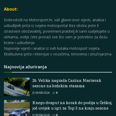
About:
Dobrodošli na Motorsport.hr, vaš glavni izvor vijesti, analiza i
uzbudljivih priča iz svijeta motosporta! Bez obzira jeste li
strastveni obožavatelj, povremeni pratitelj ili sami sudjelujete u
utrkama, ovdje ćete pronaći sve što vam je potrebno za dozu
brzine i uzbuđenja
Najnovije vijesti i analize iz svih kutaka motosport svijeta.
Ekskluzivne priče i intervjue s vozačima, timovima i stručnjacima.
Najnovija ažuriranja
26. Velika nagrada Cazina: Nastavak
sezone na brdskim stazama
06/08/2026
0
Knego dvaput na korak do podija u Češkoj,
još uvijek u igri za Top 3 na kraju sezone
06/08/2026
0