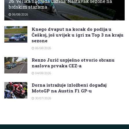
26. Velika nagrada Cazina: Nastavak sezone na
brdskim stazama
06/08/2026
Knego dvaput na korak do podija u
Češkoj, još uvijek u igri za Top 3 na kraju
sezone
06/08/2026
Renzo Jurić uspješno otvorio obranu
naslova prvaka CEZ-a
04/08/2026
Dorna istražuje izložbeni događaj
MotoGP na Austin F1 GP-u
30/07/2026