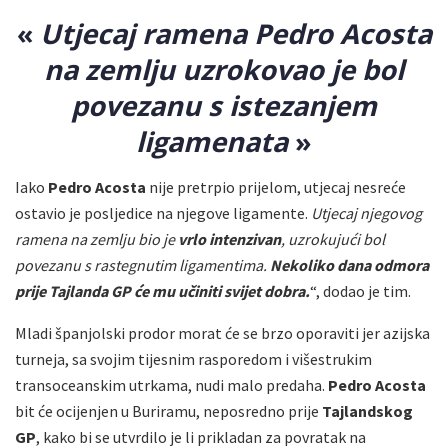
«
Utjecaj ramena Pedro Acosta
na zemlju uzrokovao je bol
povezanu s istezanjem
ligamenata
»
Iako
Pedro Acosta
nije pretrpio prijelom, utjecaj nesreće
ostavio je posljedice na njegove ligamente.
Utjecaj njegovog
ramena na zemlju bio je
vrlo intenzivan
, uzrokujući bol
povezanu s rastegnutim ligamentima.
Nekoliko dana odmora
prije Tajlanda GP će mu učiniti svijet dobra.
“, dodao je tim.
Mladi španjolski prodor morat će se brzo oporaviti jer azijska
turneja, sa svojim tijesnim rasporedom i višestrukim
transoceanskim utrkama, nudi malo predaha.
Pedro Acosta
bit će ocijenjen u Buriramu, neposredno prije
Tajlandskog
GP
, kako bi se utvrdilo je li prikladan za povratak na