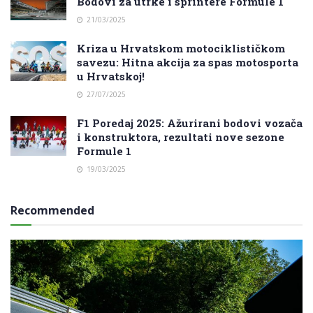
Bodovi za utrke i sprintere Formule 1
21/03/2025
Kriza u Hrvatskom motociklističkom
savezu: Hitna akcija za spas motosporta
u Hrvatskoj!
27/07/2025
F1 Poredaj 2025: Ažurirani bodovi vozača
i konstruktora, rezultati nove sezone
Formule 1
19/03/2025
Recommended