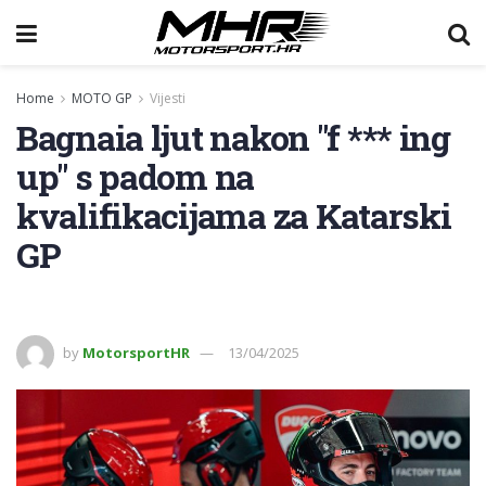
Home
MOTO GP
Vijesti
Bagnaia ljut nakon "f *** ing
up" s padom na
kvalifikacijama za Katarski
GP
by
MotorsportHR
13/04/2025