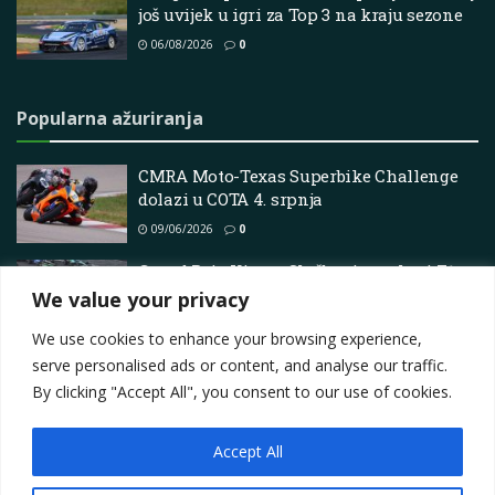
još uvijek u igri za Top 3 na kraju sezone
06/08/2026
0
Popularna ažuriranja
CMRA Moto-Texas Superbike Challenge
dolazi u COTA 4. srpnja
09/06/2026
0
Grand Prix Kine – Službeni rezultati F1
(Shanghai International Circuit)
We value your privacy
25/03/2025
0
We use cookies to enhance your browsing experience,
serve personalised ads or content, and analyse our traffic.
By clicking "Accept All", you consent to our use of cookies.
Accept All
Impressum
About
Contact
Join Us
Privacy Policy
Terms
Marketing i oglašavanje