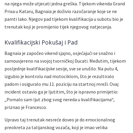
na njega može utjecati jedna greška. Tijekom vikenda Grand
Prixa u Kataru, Bagnaia je doživio razočaranje koje se ne
pamti lako. Njegov pad tijekom kvalifikacija u subotu bio je
trenutak koji je promijenio tijek njegovog natjecanja.
Kvalifikacijski Pokušaj i Pad
Bagnaia je započeo vikend sjajno, osjećajući se snažno i
samouvjereno na svojoj tvorničkoj Ducati. Međutim, tijekom
posljednje kvalifikacijske sesije, sve se urušilo. Na putu 4,
izgubio je kontrolu nad motociklom, što je rezultiralo
padom i osiguralo mu 11. poziciju na startnoj mreži. Ovaj
incident ostavio ga je ljutitim, što je ispravno primijetio:
„Pomalo sam ljut zbog svog nereda u kvalifikacijama“,
priznao je Francesco.
Upravo taj trenutak nesreće doveo je do emocionalnog
preokreta za talijanskog vozača, koji je imao velika