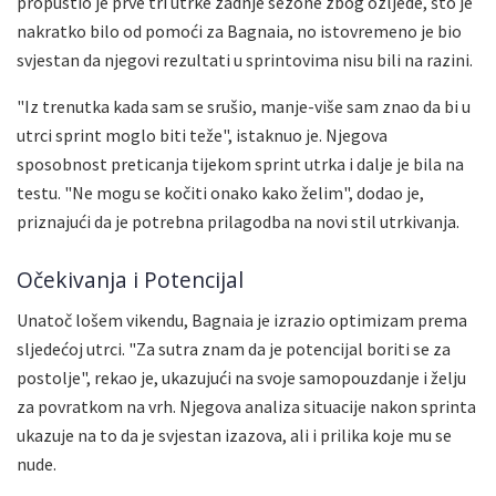
propustio je prve tri utrke zadnje sezone zbog ozljede, što je
nakratko bilo od pomoći za Bagnaia, no istovremeno je bio
svjestan da njegovi rezultati u sprintovima nisu bili na razini.
"Iz trenutka kada sam se srušio, manje-više sam znao da bi u
utrci sprint moglo biti teže", istaknuo je. Njegova
sposobnost preticanja tijekom sprint utrka i dalje je bila na
testu. "Ne mogu se kočiti onako kako želim", dodao je,
priznajući da je potrebna prilagodba na novi stil utrkivanja.
Očekivanja i Potencijal
Unatoč lošem vikendu, Bagnaia je izrazio optimizam prema
sljedećoj utrci. "Za sutra znam da je potencijal boriti se za
postolje", rekao je, ukazujući na svoje samopouzdanje i želju
za povratkom na vrh. Njegova analiza situacije nakon sprinta
ukazuje na to da je svjestan izazova, ali i prilika koje mu se
nude.