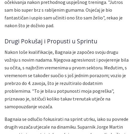
očekivanja nakon prethodnog uspješnog treninga. "Jutros
sam bio super brz s rabljenim gumama. Osjećaj je bio
fantastičan i uspio sam učiniti ono što sam želio", rekao je
nakon što je doživio pad.
Drugi Pokušaj i Propusti u Sprintu
Nakon loše kvalifikacije, Bagnaia je započeo svoju drugu
vožnju s novim nadama. Njegova agresivnost i povjerenje bila
su očita, s najbržim vremenima u prvom sektoru. Međutim, s
vremenom se također suočio s još jednim porazom; vozio je
prebrzo do 4. zavoja, što je rezultiralo dodatnim
problemima. "To je bila u potpunosti moja pogreška",
priznavao je, ističući koliko takav trenutak utječe na
samopouzdanje vozača.
Bagnaia se odlučio fokusirati na sprint utrku, iako su povrede
drugih vozača utjecale na dinamiku. Suparnik Jorge Martin