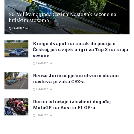
26. Velika nagrada Cazina: Nastavak sezone na
brdskim stazama
06/08/2026
Knego dvaput na korak do podija u
Češkoj, još uvijek u igri za Top 3 na kraju
sezone
06/08/2026
Renzo Jurić uspješno otvorio obranu
naslova prvaka CEZ-a
04/08/2026
Dorna istražuje izložbeni događaj
MotoGP na Austin F1 GP-u
30/07/2026