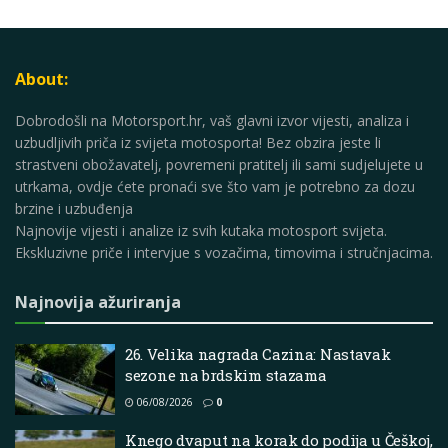
About:
Dobrodošli na Motorsport.hr, vaš glavni izvor vijesti, analiza i
uzbudljivih priča iz svijeta motosporta! Bez obzira jeste li
strastveni obožavatelj, povremeni pratitelj ili sami sudjelujete u
utrkama, ovdje ćete pronaći sve što vam je potrebno za dozu
brzine i uzbuđenja
Najnovije vijesti i analize iz svih kutaka motosport svijeta.
Ekskluzivne priče i intervjue s vozačima, timovima i stručnjacima.
Najnovija ažuriranja
26. Velika nagrada Cazina: Nastavak
sezone na brdskim stazama
06/08/2026
0
Knego dvaput na korak do podija u Češkoj,