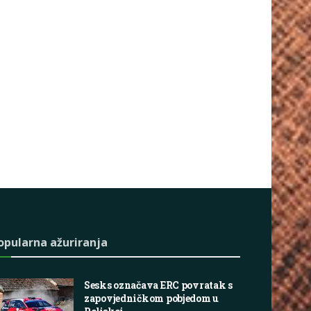
opularna ažuriranja
Sesks označava ERC povratak s
zapovjedničkom pobjedom u