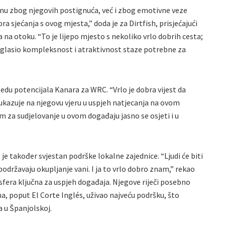
nu zbog njegovih postignuća, već i zbog emotivne veze
 sjećanja s ovog mjesta,” doda je za Dirtfish, prisjećajući
a na otoku. “To je lijepo mjesto s nekoliko vrlo dobrih cesta;
naglasio kompleksnost i atraktivnost staze potrebne za
ledu potencijala Kanara za WRC. “Vrlo je dobra vijest da
ukazuje na njegovu vjeru u uspjeh natjecanja na ovom
 za sudjelovanje u ovom događaju jasno se osjeti i u
e također svjestan podrške lokalne zajednice. “Ljudi će biti
održavaju okupljanje vani. I ja to vrlo dobro znam,” rekao
sfera ključna za uspjeh događaja. Njegove riječi posebno
ma, poput El Corte Inglés, uživao najveću podršku, što
 u Španjolskoj.