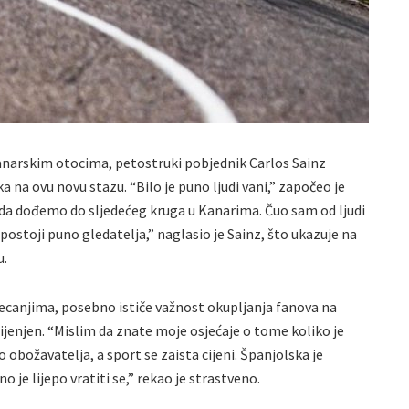
anarskim otocima, petostruki pobjednik Carlos Sainz
a na ovu novu stazu. “Bilo je puno ljudi vani,” započeo je
ada dođemo do sljedećeg kruga u Kanarima. Čuo sam od ljudi
 postoji puno gledatelja,” naglasio je Sainz, što ukazuje na
u.
jecanjima, posebno ističe važnost okupljanja fanova na
jenjen. “Mislim da znate moje osjećaje o tome koliko je
obožavatelja, a sport se zaista cijeni. Španjolska je
o je lijepo vratiti se,” rekao je strastveno.