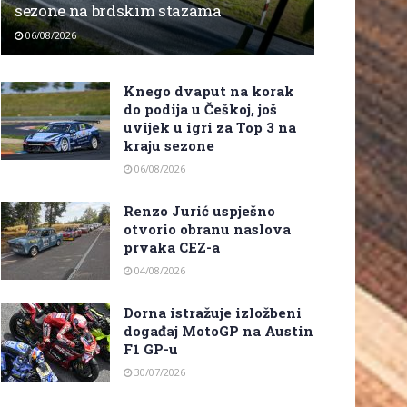
sezone na brdskim stazama
06/08/2026
Knego dvaput na korak
do podija u Češkoj, još
uvijek u igri za Top 3 na
kraju sezone
06/08/2026
Renzo Jurić uspješno
otvorio obranu naslova
prvaka CEZ-a
04/08/2026
Dorna istražuje izložbeni
događaj MotoGP na Austin
F1 GP-u
30/07/2026