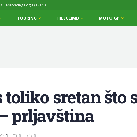
ms
Marketing i oglašavanje
TOURING
HILLCLIMB
MOTO GP
s toliko sretan št
– prljavština
0
0
0