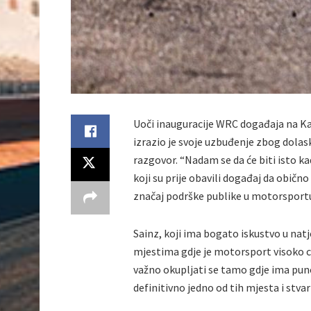
Uoči inauguracije WRC događaja na K
izrazio je svoje uzbuđenje zbog dolask
razgovor. “Nadam se da će biti isto k
koji su prije obavili događaj da obično
značaj podrške publike u motorsport
Sainz, koji ima bogato iskustvo u nat
mjestima gdje je motorsport visoko ci
važno okupljati se tamo gdje ima puno 
definitivno jedno od tih mjesta i stvarn