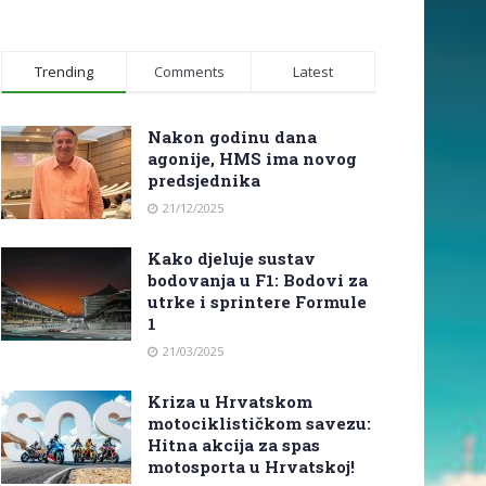
Trending
Comments
Latest
Nakon godinu dana
agonije, HMS ima novog
predsjednika
21/12/2025
Kako djeluje sustav
bodovanja u F1: Bodovi za
utrke i sprintere Formule
1
21/03/2025
Kriza u Hrvatskom
motociklističkom savezu:
Hitna akcija za spas
motosporta u Hrvatskoj!