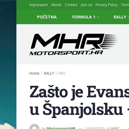
Impressum
About
Contact
Join Us
Privacy Policy
Ter
POČETNA
FORMULA 1
RALLY
Home
RALLY
WRC
Zašto je Evan
u Španjolsku 
by
MotorsportHR
14/04/2025
in
WRC