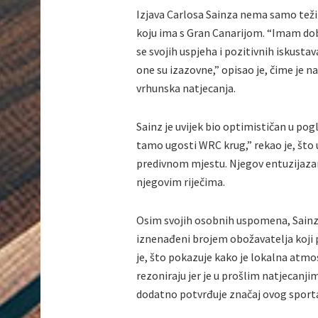
Izjava Carlosa Sainza nema samo teži
koju ima s Gran Canarijom. “Imam dobra
se svojih uspjeha i pozitivnih iskustav
one su izazovne,” opisao je, čime je 
vrhunska natjecanja.
Sainz je uvijek bio optimističan u pog
tamo ugosti WRC krug,” rekao je, što 
predivnom mjestu. Njegov entuzijazam
njegovim riječima.
Osim svojih osobnih uspomena, Sainz j
iznenađeni brojem obožavatelja koji p
je, što pokazuje kako je lokalna atmo
rezoniraju jer je u prošlim natjecanji
dodatno potvrđuje značaj ovog sporta