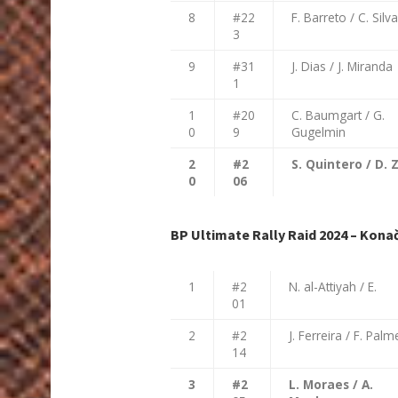
8
#22
F. Barreto / C. Silva
3
9
#31
J. Dias / J. Miranda
1
1
#20
C. Baumgart / G.
0
9
Gugelmin
2
#2
S. Quintero / D. 
0
06
BP Ultimate Rally Raid 2024 – Konač
1
#2
N. al-Attiyah / E.
01
2
#2
J. Ferreira / F. Palm
14
3
#2
L. Moraes / A.