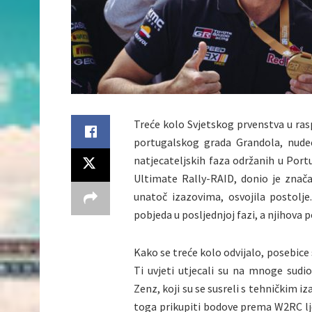
Treće kolo Svjetskog prvenstva u raspr
portugalskog grada Grandola, nudeć
natjecateljskih faza održanih u Port
Ultimate Rally-RAID, donio je znač
unatoč izazovima, osvojila postolj
pobjeda u posljednjoj fazi, a njihova 
Kako se treće kolo odvijalo, posebice su
Ti uvjeti utjecali su na mnoge sudio
Zenz, koji su se susreli s tehničkim i
toga prikupiti bodove prema W2RC lj