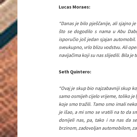
Lucas Moraes:
“Danas je bilo pješčanije, ali sjajno
što se dogodilo s nama u Abu Dabij
isporučio još jedan sjajan automobil. 
sveukupno, vrlo blizu vodstvu. Ali opet
navijačima koji su nas slijedili. Bila je
Seth Quintero:
“Ovaj je skup bio najzabavniji skup koj
samo osmijeh cijelo vrijeme, toliko je lj
koje smo tražili. Tamo smo imali neko
je išao, a mi smo se vratili na to da sm
donijeli nas, pa, tako i na nas da se
brzinom, zadovoljan automobilom, zad