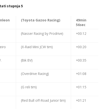
tati stupnja 5
onleon
(Toyota Gazoo Racing)
49min
56sec
(Nasser Racing by Prodrive)
+00:12
meiro
(X-Raid Mini JCW tim)
+00:20
.
(Bik BV)
+00:35
(Overdrive Racing)
+01:08
(G reli tim)
+01:15
n
(Red Bull off-Road Junior tim)
+01:21