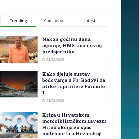
Trending
Comments
Latest
Nakon godinu dana
agonije, HMS ima novog
predsjednika
21/12/2025
Kako djeluje sustav
bodovanja u F1: Bodovi za
utrke i sprintere Formule
1
21/03/2025
Kriza u Hrvatskom
motociklističkom savezu:
Hitna akcija za spas
motosporta u Hrvatskoj!