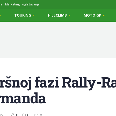
ms
Marketing i oglašavanje
TOURING
HILLCLIMB
MOTO GP
ršnoj fazi Rally-R
Armanda
0
0
0
ID