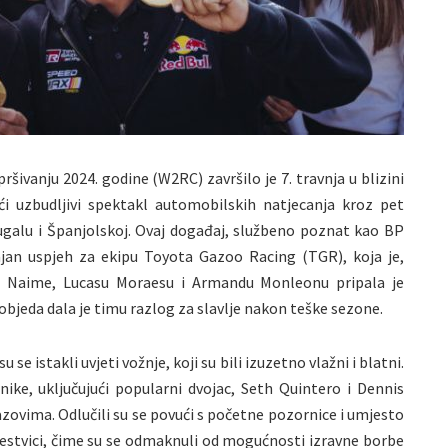
šivanju 2024. godine (W2RC) završilo je 7. travnja u blizini
i uzbudljivi spektakl automobilskih natjecanja kroz pet
ugalu i Španjolskoj. Ovaj događaj, službeno poznat kao BP
ajan uspjeh za ekipu Toyota Gazoo Racing (TGR), koja je,
e. Naime, Lucasu Moraesu i Armandu Monleonu pripala je
pobjeda dala je timu razlog za slavlje nakon teške sezone.
 se istakli uvjeti vožnje, koji su bili izuzetno vlažni i blatni.
nike, uključujući popularni dvojac, Seth Quintero i Dennis
zazovima. Odlučili su se povući s početne pozornice i umjesto
estvici, čime su se odmaknuli od mogućnosti izravne borbe