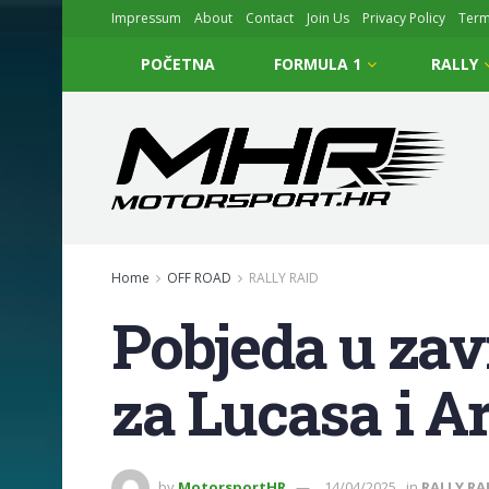
Impressum
About
Contact
Join Us
Privacy Policy
Ter
POČETNA
FORMULA 1
RALLY
Home
OFF ROAD
RALLY RAID
Pobjeda u zav
za Lucasa i 
by
MotorsportHR
14/04/2025
in
RALLY RA