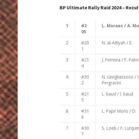
BP Ultimate Rally Raid 2024 – Rezul
1
#2
L. Moraes / A. M
05
2
#20
N. al-Attiyah / E.
1
3
#21
J. Ferreira / F. Pal
4
4
#30
N. cavigliassoso / V
2
Pergracini
5
#21
L. baud / l. baud
5
6
#31
L. Papir Moris / D.
6
7
#30
S. Loeb / F. Lurqui
7