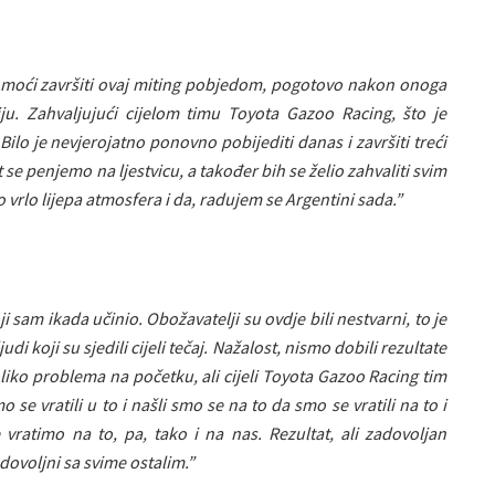
 je moći završiti ovaj miting pobjedom, pogotovo nakon onoga
u. Zahvaljujući cijelom timu Toyota Gazoo Racing, što je
Bilo je nevjerojatno ponovno pobijediti danas i završiti treći
 se penjemo na ljestvicu, a također bih se želio zahvaliti svim
 to vrlo lijepa atmosfera i da, radujem se Argentini sada.”
i sam ikada učinio. Obožavatelji su ovdje bili nestvarni, to je
udi koji su sjedili cijeli tečaj. Nažalost, nismo dobili rezultate
liko problema na početku, ali cijeli Toyota Gazoo Racing tim
o se vratili u to i našli smo se na to da smo se vratili na to i
 vratimo na to, pa, tako i na nas. Rezultat, ali zadovoljan
ovoljni sa svime ostalim.”