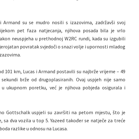
 i Armand su se mudro nosili s izazovima, zadržavši svoj
jekom pet faza natjecanja, njihova posada bila je vrlo
i nakon neuspjeha u prethodnoj W2RC rundi, kada su izgubili
erojatan povratak svjedoči o snazi volje i upornosti mladog
 izazovima.
 od 101 km, Lucas i Armand postavili su najbrže vrijeme – 49
2 sekundi brže od drugoplasiranih. Ovaj uspjeh nije samo
 u ukupnom poretku, već je njihova pobjeda osigurala i
mo Gottschalk uspjeli su završiti na petom mjestu, što je
 sa dva vozila u top 5. Yazeed također se natječe za treće
 boda razlike u odnosu na Lucasa.