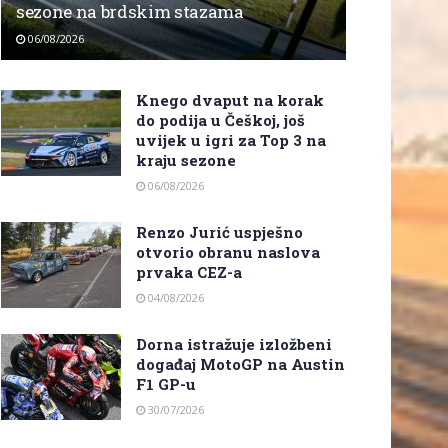
sezone na brdskim stazama
06/08/2026
Knego dvaput na korak
do podija u Češkoj, još
uvijek u igri za Top 3 na
kraju sezone
06/08/2026
Renzo Jurić uspješno
otvorio obranu naslova
prvaka CEZ-a
04/08/2026
Dorna istražuje izložbeni
događaj MotoGP na Austin
F1 GP-u
30/07/2026