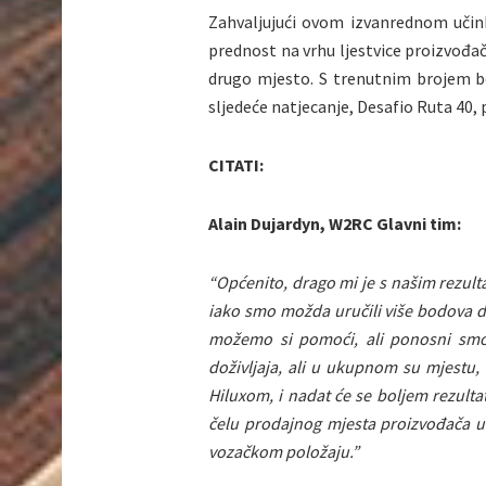
Zahvaljujući ovom izvanrednom učin
prednost na vrhu ljestvice proizvođača
drugo mjesto. S trenutnim brojem b
sljedeće natjecanje, Desafio Ruta 40, p
CITATI:
Alain Dujardyn, W2RC Glavni tim:
“Općenito, drago mi je s našim rezulta
iako smo možda uručili više bodova da
možemo si pomoći, ali ponosni smo 
doživljaja, ali u ukupnom su mjestu,
Hiluxom, i nadat će se boljem rezulta
čelu prodajnog mjesta proizvođača u
vozačkom položaju.”