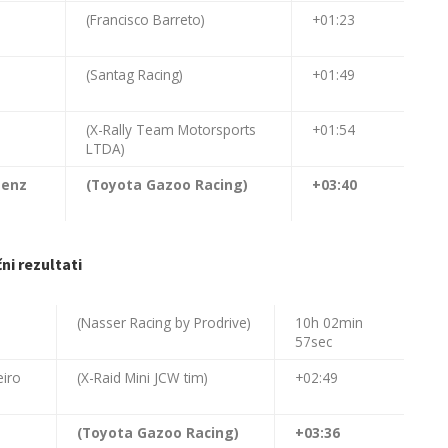
(Francisco Barreto)
+01:23
(Santag Racing)
+01:49
(X-Rally Team Motorsports
+01:54
LTDA)
Zenz
(Toyota Gazoo Racing)
+03:40
ni rezultati
(Nasser Racing by Prodrive)
10h 02min
57sec
eiro
(X-Raid Mini JCW tim)
+02:49
(Toyota Gazoo Racing)
+03:36