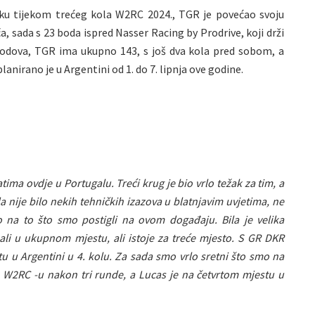
ku tijekom trećeg kola W2RC 2024., TGR je povećao svoju
, sada s 23 boda ispred Nasser Racing by Prodrive, koji drži
odova, TGR ima ukupno 143, s još dva kola pred sobom, a
lanirano je u Argentini od 1. do 7. lipnja ove godine.
tima ovdje u Portugalu. Treći krug je bio vrlo težak za tim, a
 nije bilo nekih tehničkih izazova u blatnjavim uvjetima, ne
na to što smo postigli na ovom događaju. Bila je velika
 ali u ukupnom mjestu, ali istoje za treće mjesto. S GR DKR
tu u Argentini u 4. kolu. Za sada smo vrlo sretni što smo na
 W2RC -u nakon tri runde, a Lucas je na četvrtom mjestu u