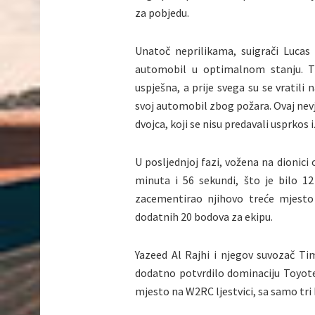
za pobjedu.
Unatoč neprilikama, suigrači Lucas
automobil u optimalnom stanju. Ti
uspješna, a prije svega su se vratil
svoj automobil zbog požara. Ovaj nevj
dvojca, koji se nisu predavali usprkos
U posljednjoj fazi, vožena na dionici
minuta i 56 sekundi, što je bilo 1
zacementirao njihovo treće mjesto
dodatnih 20 bodova za ekipu.
Yazeed Al Rajhi i njegov suvozač Ti
dodatno potvrdilo dominaciju Toyote,
mjesto na W2RC ljestvici, sa samo tri