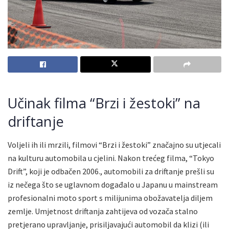
Učinak filma “Brzi i žestoki” na
driftanje
Voljeli ih ili mrzili, filmovi “Brzi i žestoki” značajno su utjecali
na kulturu automobila u cjelini. Nakon trećeg filma, “Tokyo
Drift”, koji je odbačen 2006., automobili za driftanje prešli su
iz nečega što se uglavnom događalo u Japanu u mainstream
profesionalni moto sport s milijunima obožavatelja diljem
zemlje. Umjetnost driftanja zahtijeva od vozača stalno
pretjerano upravljanje, prisiljavajući automobil da klizi (ili