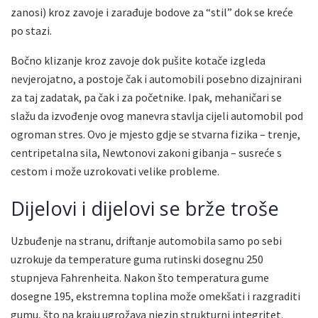
zanosi) kroz zavoje i zarađuje bodove za “stil” dok se kreće
po stazi.
Bočno klizanje kroz zavoje dok pušite kotače izgleda
nevjerojatno, a postoje čak i automobili posebno dizajnirani
za taj zadatak, pa čak i za početnike. Ipak, mehaničari se
slažu da izvođenje ovog manevra stavlja cijeli automobil pod
ogroman stres. Ovo je mjesto gdje se stvarna fizika – trenje,
centripetalna sila, Newtonovi zakoni gibanja – susreće s
cestom i može uzrokovati velike probleme.
Dijelovi i dijelovi se brže troše
Uzbuđenje na stranu, driftanje automobila samo po sebi
uzrokuje da temperature guma rutinski dosegnu 250
stupnjeva Fahrenheita. Nakon što temperatura gume
dosegne 195, ekstremna toplina može omekšati i razgraditi
gumu, što na kraju ugrožava njezin strukturni integritet.