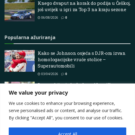
Knego dvaput na korak do podija u Češkoj,
još uvijek u igri za Top 3 na kraju sezone
06/08/2026
0
Popularna ažuriranja
Kako se Johnson osjeća s DJR-om izvan
homologacijske vruće stolice –
Superautomobili
03/04/2026
0
Dva probijanja koštala su Neuvillea
pobjedničkog udarca na Acropolisu
We value your privacy
28/06/2026
0
We use cookies to enhance your browsing experience,
serve personalised ads or content, and analyse our traffic.
By clicking "Accept All", you consent to our use of cookies.
Accept All