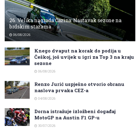
26. Velika nagrada Cazina: Nastavak sezone na
brdskim stazama
06/08/2026
Knego dvaput na korak do podija u
Češkoj, još uvijek u igri za Top 3 na kraju
sezone
06/08/2026
Renzo Jurić uspješno otvorio obranu
naslova prvaka CEZ-a
04/08/2026
Dorna istražuje izložbeni događaj
MotoGP na Austin F1 GP-u
30/07/2026