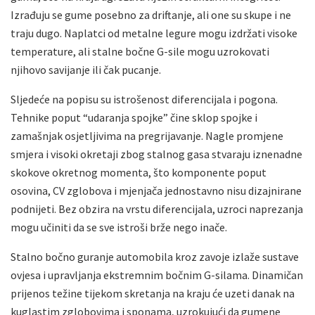
Izrađuju se gume posebno za driftanje, ali one su skupe i ne
traju dugo. Naplatci od metalne legure mogu izdržati visoke
temperature, ali stalne bočne G-sile mogu uzrokovati
njihovo savijanje ili čak pucanje.
Sljedeće na popisu su istrošenost diferencijala i pogona.
Tehnike poput “udaranja spojke” čine sklop spojke i
zamašnjak osjetljivima na pregrijavanje. Nagle promjene
smjera i visoki okretaji zbog stalnog gasa stvaraju iznenadne
skokove okretnog momenta, što komponente poput
osovina, CV zglobova i mjenjača jednostavno nisu dizajnirane
podnijeti. Bez obzira na vrstu diferencijala, uzroci naprezanja
mogu učiniti da se sve istroši brže nego inače.
Stalno bočno guranje automobila kroz zavoje izlaže sustave
ovjesa i upravljanja ekstremnim bočnim G-silama. Dinamičan
prijenos težine tijekom skretanja na kraju će uzeti danak na
kuglastim zglobovima i sponama, uzrokujući da gumene