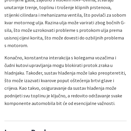
unutarnje trenje, toplinu i trošenje klipnih prstenova,
stijenki cilindara i mehanizama ventila, što povlači za sobom
kvar motornog ulja. Razina ulja može varirati zbog bočnih G-
sila, što može uzrokovati probleme s protokom ulja prema
usisnoj cijevi korita, što može dovesti do ozbiljnih problema
s motorom.
Konačno, konstantna interakcija s kolegama vozačima i
čudni kutovi upravljanja mogu blokirati protok zraka u
hladnjaku. Također, sustav hlađenja može lako preopteretiti,
što može izazvati kvarove poput oštećenja brtvi glave i
crijeva. Kao takvo, osiguravanje da sustav hlađenja može
podnijeti svu toplinu je ključno, a redovito održavanje svake
komponente automobila bit će od esencijalne važnosti.