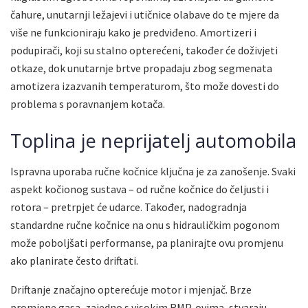
čahure, unutarnji ležajevi i utičnice olabave do te mjere da
više ne funkcioniraju kako je predviđeno. Amortizeri i
podupirači, koji su stalno opterećeni, također će doživjeti
otkaze, dok unutarnje brtve propadaju zbog segmenata
amotizera izazvanih temperaturom, što može dovesti do
problema s poravnanjem kotača.
Toplina je neprijatelj automobila
Ispravna uporaba ručne kočnice ključna je za zanošenje. Svaki
aspekt kočionog sustava – od ručne kočnice do čeljusti i
rotora – pretrpjet će udarce. Također, nadogradnja
standardne ručne kočnice na onu s hidrauličkim pogonom
može poboljšati performanse, pa planirajte ovu promjenu
ako planirate često driftati.
Driftanje značajno opterećuje motor i mjenjač. Brze
promjene gasa, zajedno s visokim RMP-ovima, stvaraju