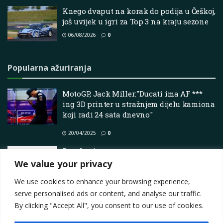
Knego dvaput na korak do podija u Češkoj,
još uvijek u igri za Top 3 na kraju sezone
06/08/2026
0
Popularna ažuriranja
MotoGP, Jack Miller:"Ducati ima AF ***
ing 3D printer u stražnjem dijelu kamiona
koji radi 24 sata dnevno"
20/04/2025
0
Rezultati
We value your privacy
17/05/2026
0
We use cookies to enhance your browsing experience,
serve personalised ads or content, and analyse our traffic.
By clicking "Accept All", you consent to our use of cookies.