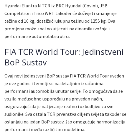
Hyundai Elantra N TCR iz BRC Hyundai (Covini), JSB
Compétition i Trico WRT također će doživjeti smanjenje
težine od 10 kg, dostižući ukupnu težinu od 1255 kg. Ova
promjena može znatno utjecati na dinamiku vožnje i
performanse automobila u utrci.
FIA TCR World Tour: Jedinstveni
BoP Sustav
Ovaj novi jedinstveni BoP sustav FIA TCR World Tour uveden
je ove godine i temelji se na detaljnim izračunima
performansi automobila unutar serije. To omogućava da se
vozila međusobno uspoređuju na pravedan način,
osiguravajući da je natjecanje realno i uzbudljivo za sve
sudionike. Sva ostala TCR prvenstva diljem svijeta također se
oslanjaju na jedan BoP sustav, što omogućuje harmonizaciju
performansi među različitim modelima.