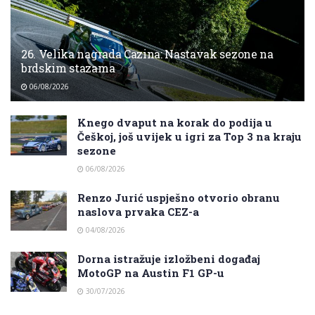
26. Velika nagrada Cazina: Nastavak sezone na
brdskim stazama
06/08/2026
Knego dvaput na korak do podija u
Češkoj, još uvijek u igri za Top 3 na kraju
sezone
06/08/2026
Renzo Jurić uspješno otvorio obranu
naslova prvaka CEZ-a
04/08/2026
Dorna istražuje izložbeni događaj
MotoGP na Austin F1 GP-u
30/07/2026