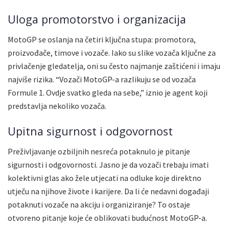
Uloga promotorstvo i organizacija
MotoGP se oslanja na četiri ključna stupa: promotora,
proizvođače, timove i vozače. Iako su slike vozača ključne za
privlačenje gledatelja, oni su često najmanje zaštićeni i imaju
najviše rizika. “Vozači MotoGP-a razlikuju se od vozača
Formule 1. Ovdje svatko gleda na sebe,” iznio je agent koji
predstavlja nekoliko vozača.
Upitna sigurnost i odgovornost
Preživljavanje ozbiljnih nesreća potaknulo je pitanje
sigurnosti i odgovornosti. Jasno je da vozači trebaju imati
kolektivni glas ako žele utjecati na odluke koje direktno
utječu na njihove živote i karijere. Da li će nedavni događaji
potaknuti vozače na akciju i organiziranje? To ostaje
otvoreno pitanje koje će oblikovati budućnost MotoGP-a.