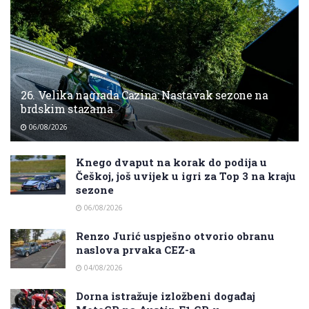
26. Velika nagrada Cazina: Nastavak sezone na
brdskim stazama
06/08/2026
Knego dvaput na korak do podija u
Češkoj, još uvijek u igri za Top 3 na kraju
sezone
06/08/2026
Renzo Jurić uspješno otvorio obranu
naslova prvaka CEZ-a
04/08/2026
Dorna istražuje izložbeni događaj