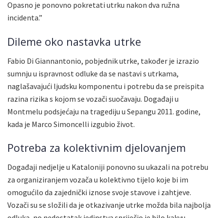
Opasno je ponovno pokretati utrku nakon dva ružna
incidenta.”
Dileme oko nastavka utrke
Fabio Di Giannantonio, pobjednik utrke, također je izrazio
sumnju u ispravnost odluke da se nastavi s utrkama,
naglašavajući ljudsku komponentu i potrebu da se preispita
razina rizika s kojom se vozači suočavaju. Događaji u
Montmelu podsjećaju na tragediju u Sepangu 2011. godine,
kada je Marco Simoncelli izgubio život.
Potreba za kolektivnim djelovanjem
Događaji nedjelje u Kataloniji ponovno su ukazali na potrebu
za organiziranjem vozača u kolektivno tijelo koje bi im
omogućilo da zajednički iznose svoje stavove i zahtjeve.
Vozači su se složili da je otkazivanje utrke možda bila najbolja
odluka, no nedostatak jedinstva spriječio je bilo kakvu