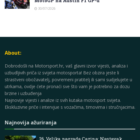
MotoGP na Austin F1 GP-u
30/07/2026
About:
Dobrodošli na Motorsport.hr, vaš glavni izvor vijesti, analiza i
uzbudljivih priča iz svijeta motosporta! Bez obzira jeste li
strastveni obožavatelj, povremeni pratitelj ili sami sudjelujete u
utrkama, ovdje ćete pronaći sve što vam je potrebno za dozu
brzine i uzbuđenja
Najnovije vijesti i analize iz svih kutaka motosport svijeta.
Ekskluzivne priče i intervjue s vozačima, timovima i stručnjacima.
Najnovija ažuriranja
26. Velika nagrada Cazina: Nastavak