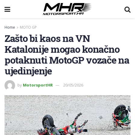
Home
MOTO GP
Zašto bi kaos na VN
Katalonije mogao konačno
potaknuti MotoGP vozače na
ujedinjenje
by
MotorsportHR
20/05/2026