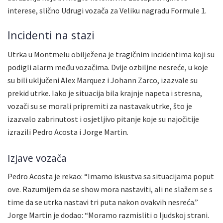
interese, slično Udrugi vozača za Veliku nagradu Formule 1.
Incidenti na stazi
Utrka u Montmelu obilježena je tragičnim incidentima koji su
podigli alarm među vozačima. Dvije ozbiljne nesreće, u koje
su bili uključeni Alex Marquez i Johann Zarco, izazvale su
prekid utrke. Iako je situacija bila krajnje napeta i stresna,
vozači su se morali pripremiti za nastavak utrke, što je
izazvalo zabrinutost i osjetljivo pitanje koje su najočitije
izrazili Pedro Acosta i Jorge Martin.
Izjave vozača
Pedro Acosta je rekao: “Imamo iskustva sa situacijama poput
ove. Razumijem da se show mora nastaviti, ali ne slažem se s
time da se utrka nastavi tri puta nakon ovakvih nesreća.”
Jorge Martin je dodao: “Moramo razmisliti o ljudskoj strani.