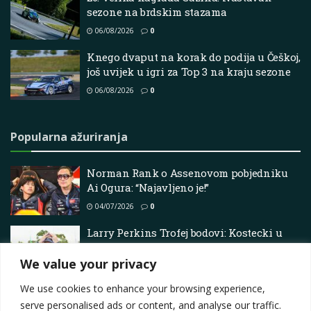
sezone na brdskim stazama
06/08/2026
0
Knego dvaput na korak do podija u Češkoj,
još uvijek u igri za Top 3 na kraju sezone
06/08/2026
0
Popularna ažuriranja
Norman Rank o Assenovom pobjedniku
Ai Ogura: “Najavljeno je!”
04/07/2026
0
Larry Perkins Trofej bodovi: Kostecki u
loži, Feeney se nada čudu –
Superautomobili
We value your privacy
07/03/2026
0
We use cookies to enhance your browsing experience,
serve personalised ads or content, and analyse our traffic.