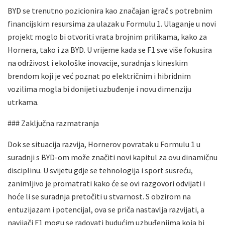
BYD se trenutno pozicionira kao značajan igrač s potrebnim
financijskim resursima za ulazak u Formulu 1. Ulaganje u novi
projekt moglo bi otvoriti vrata brojnim prilikama, kako za
Hornera, tako i za BYD. U vrijeme kada se F1 sve više fokusira
na održivost i ekološke inovacije, suradnja s kineskim
brendom koji je već poznat po električnim i hibridnim
vozilima mogla bi donijeti uzbuđenje i novu dimenziju
utrkama.
### Zaključna razmatranja
Dok se situacija razvija, Hornerov povratak u Formulu 1 u
suradnji s BYD-om može značiti novi kapitul za ovu dinamičnu
disciplinu. U svijetu gdje se tehnologija i sport susreću,
zanimljivo je promatrati kako će se ovi razgovori odvijati i
hoće li se suradnja pretočiti u stvarnost. S obzirom na
entuzijazam i potencijal, ova se priča nastavlja razvijati, a
navijači F1 mogu se radovati budućim uzbuđenjima koja bi