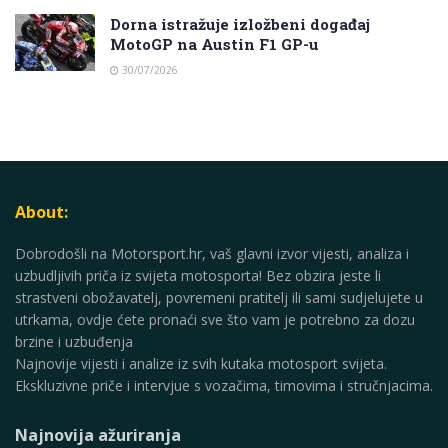
Dorna istražuje izložbeni događaj
MotoGP na Austin F1 GP-u
30/07/2026
About:
Dobrodošli na Motorsport.hr, vaš glavni izvor vijesti, analiza i
uzbudljivih priča iz svijeta motosporta! Bez obzira jeste li
strastveni obožavatelj, povremeni pratitelj ili sami sudjelujete u
utrkama, ovdje ćete pronaći sve što vam je potrebno za dozu
brzine i uzbuđenja
Najnovije vijesti i analize iz svih kutaka motosport svijeta.
Ekskluzivne priče i intervjue s vozačima, timovima i stručnjacima.
Najnovija ažuriranja