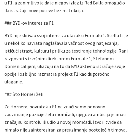
u F1, a zanimljivo je da je njegov izlaz iz Red Bulla omogućio
da istražuje nove puteve bez restrikcija.
### BYD-ov interes za F1
BYD nije skrivao svoj interes za ulazak u Formulu 1. Stella Li je
u nekoliko navrata naglašavala važnost ovog natjecanja,
ističući strast, kulturu i priliku za testiranje tehnologije. Rani
razgovori s izvršnim direktorom Formule 1, Stefanom
Domenicalijem, ukazuju na to da BYD aktivno istražuje svoje
opcije i ozbiljno razmatra projekt F1 kao dugoročno
ulaganje.
### Što Horner želi
Za Hornera, povratak u F1 ne znači samo ponovno
zauzimanje pozicije šefa momčadi; njegova ambicija je imati
značajnu kontrolu ili udio u novoj momčadi. Izvori tvrde da
nimalo nije zainteresiran za preuzimanje postojećih timova,