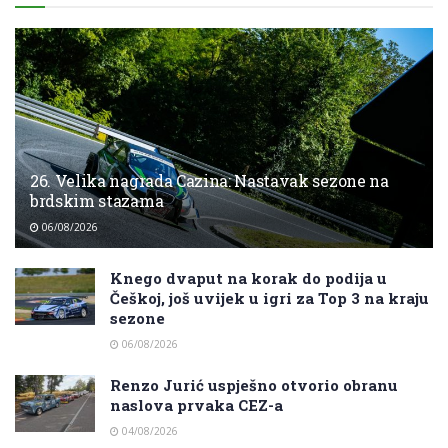
26. Velika nagrada Cazina: Nastavak sezone na
brdskim stazama
06/08/2026
Knego dvaput na korak do podija u
Češkoj, još uvijek u igri za Top 3 na kraju
sezone
06/08/2026
Renzo Jurić uspješno otvorio obranu
naslova prvaka CEZ-a
04/08/2026