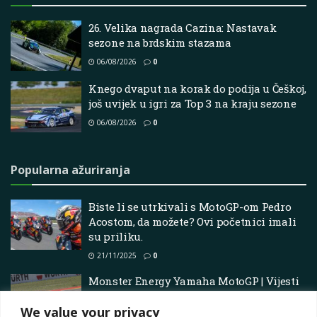
26. Velika nagrada Cazina: Nastavak
sezone na brdskim stazama
06/08/2026
0
Knego dvaput na korak do podija u Češkoj,
još uvijek u igri za Top 3 na kraju sezone
06/08/2026
0
Popularna ažuriranja
Biste li se utrkivali s MotoGP-om Pedro
Acostom, da možete? Ovi početnici imali
su priliku.
21/11/2025
0
Monster Energy Yamaha MotoGP | Vijesti
Pojedinosti: Augusto Fernández završava
We value your privacy
Aragon GP WILD-CARD vikend na P13