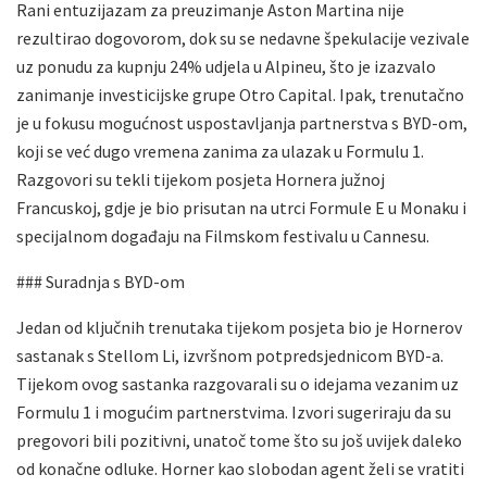
Rani entuzijazam za preuzimanje Aston Martina nije
rezultirao dogovorom, dok su se nedavne špekulacije vezivale
uz ponudu za kupnju 24% udjela u Alpineu, što je izazvalo
zanimanje investicijske grupe Otro Capital. Ipak, trenutačno
je u fokusu mogućnost uspostavljanja partnerstva s BYD-om,
koji se već dugo vremena zanima za ulazak u Formulu 1.
Razgovori su tekli tijekom posjeta Hornera južnoj
Francuskoj, gdje je bio prisutan na utrci Formule E u Monaku i
specijalnom događaju na Filmskom festivalu u Cannesu.
### Suradnja s BYD-om
Jedan od ključnih trenutaka tijekom posjeta bio je Hornerov
sastanak s Stellom Li, izvršnom potpredsjednicom BYD-a.
Tijekom ovog sastanka razgovarali su o idejama vezanim uz
Formulu 1 i mogućim partnerstvima. Izvori sugeriraju da su
pregovori bili pozitivni, unatoč tome što su još uvijek daleko
od konačne odluke. Horner kao slobodan agent želi se vratiti