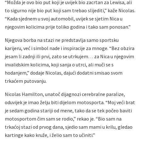
“Možda je ovo bio put koji je uvijek bio zacrtan za Lewisa, ali
to sigurno nije bio put koji sam trebao slijediti,” kaže Nicolas.
“Kada sjednem u svoj automobil, uvijek se sjetim Nica u
njegovim kolicima prije toliko godina i tako sam ponosan.”
Njegova borba na stazi ne predstavlja samo sportsku
karijeru, već i simbol nade i inspiracije za mnoge. “Bez obzira
jesam li zadnji ili prvi, zato se utrkujem… za Nica u njegovim
invalidskim kolicima, koji sanja o utrci, ali muči se s
hodanjem,” dodaje Nicolas, dajući dodatni smisao svom
trkaćem putovanju.
Nicolas Hamilton, unatoč dijagnozi cerebralne paralize,
oduvijek je imao želju biti dijelom motosporta. “Moj veći brat
je sedam godina stariji od mene, tako da se tek počeo baviti
motosportom čim sam se rodio,” rekao je. “Bio sam na
trkaćoj stazi od prvog dana, sjedio sam mami u krilu, gledao
kartinge kako kruže, i želio sam to učiniti.”