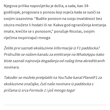
Njegova prilika naposljetku je došla, a sada, kao 34-
godišnjak, progovara o ponosu koji osjeća kada se suoči sa
svojim izazovima. “Budite ponosni na svoju invalidnost bez
obzira možete li hodati ili ne. Kakva god ograničenja kretanja
imate, krećite se s ponosom,” poručuje Nicolas, svojim
riječima inspirirajući mnoge.
Želite prvi saznati ekskluzivne informacije iz F1 paddocka?
Pridružite se našem kanalu za emitiranje na WhatsAppu kako
biste saznali najnovija događanja od našeg tima akreditiranih
novinara.
Također se možete pretplatiti na YouTube kanal PlanetF1 za
ekskluzivne značajke, čuti naše novinare iz paddocka s
pričama iz srca Formule 1 i još mnogo toga!