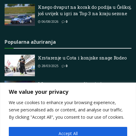
Knego dvaput na korak do podija u Češkoj,
još uvijek u igri za Top 3 na kraju sezone
06/08/2026
0
Popularna ažuriranja
Krstarenje u Cota i konjske snage Rodeo
28/03/2025
0
Liberty razmatra proširenje formata
Sprint
We value your privacy
19/02/2026
0
We use cookies to enhance your browsing experience,
serve personalised ads or content, and analyse our traffic.
By clicking "Accept All", you consent to our use of cookies.
Accept All