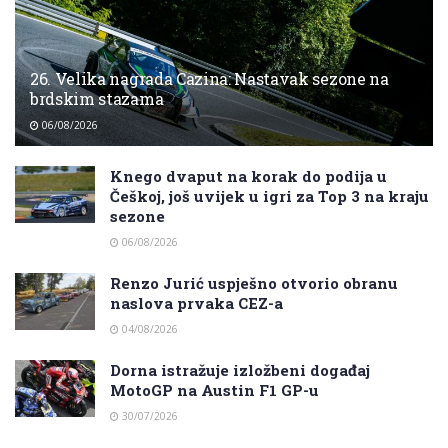
26. Velika nagrada Cazina: Nastavak sezone na
brdskim stazama
06/08/2026
Knego dvaput na korak do podija u
Češkoj, još uvijek u igri za Top 3 na kraju
sezone
06/08/2026
Renzo Jurić uspješno otvorio obranu
naslova prvaka CEZ-a
04/08/2026
Dorna istražuje izložbeni događaj
MotoGP na Austin F1 GP-u
30/07/2026