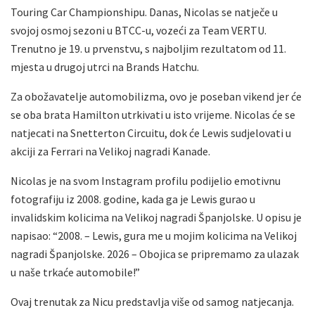
Touring Car Championshipu. Danas, Nicolas se natječe u
svojoj osmoj sezoni u BTCC-u, vozeći za Team VERTU.
Trenutno je 19. u prvenstvu, s najboljim rezultatom od 11.
mjesta u drugoj utrci na Brands Hatchu.
Za obožavatelje automobilizma, ovo je poseban vikend jer će
se oba brata Hamilton utrkivati u isto vrijeme. Nicolas će se
natjecati na Snetterton Circuitu, dok će Lewis sudjelovati u
akciji za Ferrari na Velikoj nagradi Kanade.
Nicolas je na svom Instagram profilu podijelio emotivnu
fotografiju iz 2008. godine, kada ga je Lewis gurao u
invalidskim kolicima na Velikoj nagradi Španjolske. U opisu je
napisao: “2008. – Lewis, gura me u mojim kolicima na Velikoj
nagradi Španjolske. 2026 – Obojica se pripremamo za ulazak
u naše trkaće automobile!”
Ovaj trenutak za Nicu predstavlja više od samog natjecanja.