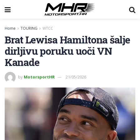
Home
TOURING
WTCC
Brat Lewisa Hamiltona šalje
dirljivu poruku uoči VN
Kanade
by
MotorsportHR
21/05/2026