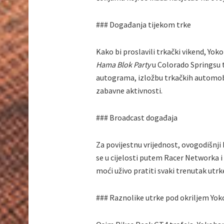
### Događanja tijekom trke
Kako bi proslavili trkački vikend, Y
Hama Blok Party
u Colorado Springsu t
autograma, izložbu trkačkih automob
zabavne aktivnosti.
### Broadcast događaja
Za povijestnu vrijednost, ovogodišnji
se u cijelosti putem Racer Networka i 
moći uživo pratiti svaki trenutak ut
### Raznolike utrke pod okriljem Y