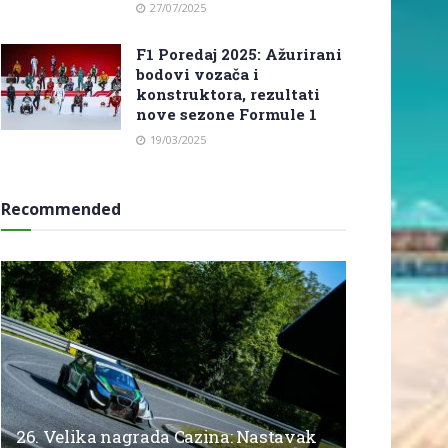
27/07/2025
F1 Poredaj 2025: Ažurirani
bodovi vozača i
konstruktora, rezultati
nove sezone Formule 1
19/03/2025
Recommended
26. Velika nagrada Cazina: Nastavak