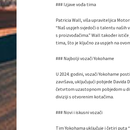
### Izjave vođa tima
Patricia Wall, viša upraviteljica Moto
“Naš uspjeh svjedoči o talentu naših 
s proizvođačima.” Wall također ističe 
tima, što je ključno za uspjeh na ov
### Najbolji vozači Yokohame
U 2024. godini, vozači Yokohame postig
završava, uključujući pobjede Davida
četvrtom uzastopnom pobjedom u diviz
diviziji s otvorenim kotačima.
### Novi i iskusni vozači
Tim Yokohama uključuje i četiri puta