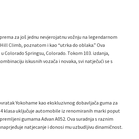
iprema za još jednu nevjerojatnu vožnju na legendarnom
ill Climb, poznatom i kao “utrka do oblaka.” Ova
ja u Colorado Springsu, Colorado. Tokom 103. izdanja,
mbinaciju iskusnih vozača i novaka, svi natječući se s
vratak Yokohame kao ekskluzivnog dobavljača guma za
T4 klasa uključuje automobile iz renomiranih marki poput
 opremljeni gumama Advan A052. Ova suradnja s raznim
aprjeđuje natjecanje i donosi mu uzbudljivu dinamičnost.