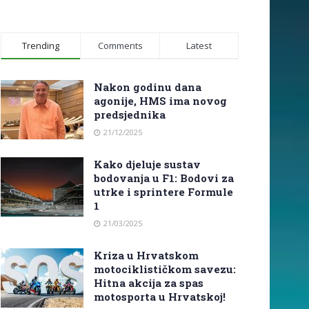
Trending
Comments
Latest
Nakon godinu dana
agonije, HMS ima novog
predsjednika
21/12/2025
Kako djeluje sustav
bodovanja u F1: Bodovi za
utrke i sprintere Formule
1
21/03/2025
Kriza u Hrvatskom
motociklističkom savezu:
Hitna akcija za spas
motosporta u Hrvatskoj!