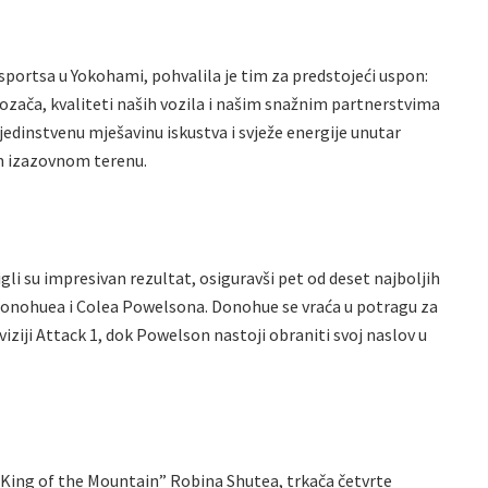
rsportsa u Yokohami, pohvalila je tim za predstojeći uspon:
vozača, kvaliteti naših vozila i našim snažnim partnerstvima
jedinstvenu mješavinu iskustva i svježe energije unutar
om izazovnom terenu.
li su impresivan rezultat, osiguravši pet od deset najboljih
 Donohuea i Colea Powelsona. Donohue se vraća u potragu za
iji Attack 1, dok Powelson nastoji obraniti svoj naslov u
 “King of the Mountain” Robina Shutea, trkača četvrte