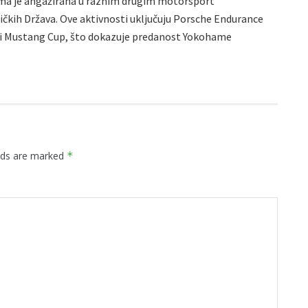
ma je angažirana u raznim drugim motorsport
ičkih Država. Ove aktivnosti uključuju Porsche Endurance
 i Mustang Cup, što dokazuje predanost Yokohame
elds are marked
*