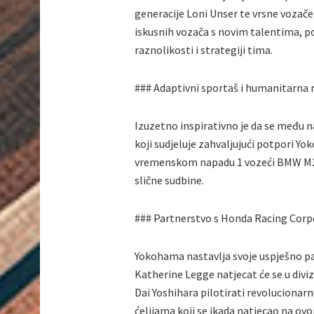
generacije Loni Unser te vrsne vozače
iskusnih vozača s novim talentima, p
raznolikosti i strategiji tima.
### Adaptivni sportaš i humanitarna 
Izuzetno inspirativno je da se među n
koji sudjeluje zahvaljujući potpori Yo
vremenskom napadu 1 vozeći BMW M2 
slične sudbine.
### Partnerstvo s Honda Racing Corp
Yokohama nastavlja svoje uspješno p
Katherine Legge natjecat će se u divi
Dai Yoshihara pilotirati revoluciona
ćelijama koji se ikada natjecao na ovoj