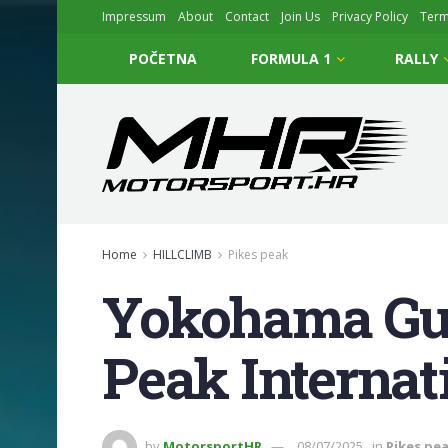
Impressum
About
Contact
Join Us
Privacy Policy
Ter
POČETNA
FORMULA 1
RALLY
Home
HILLCLIMB
Pikes peak
Yokohama Gum
Peak Internat
by
MotorsportHR
08/07/2025
in
Pikes pe