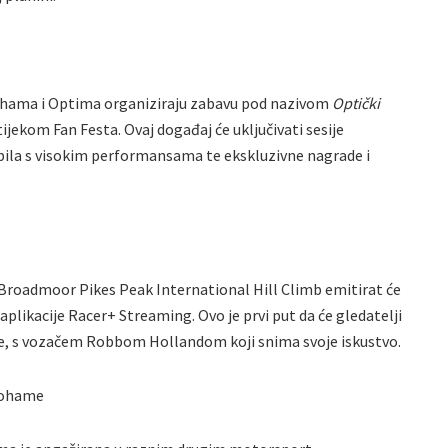
okohama i Optima organiziraju zabavu pod nazivom
Optički
ijekom Fan Festa. Ovaj događaj će uključivati sesije
ila s visokim performansama te ekskluzivne nagrade i
 Broadmoor Pikes Peak International Hill Climb emitirat će
aplikacije Racer+ Streaming. Ovo je prvi put da će gledatelji
rke, s vozačem Robbom Hollandom koji snima svoje iskustvo.
okohame