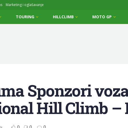
ms
Marketing i oglašavanje
TOURING
HILLCLIMB
MOTO GP
a Sponzori vozač
ional Hill Climb –
0
0
0
ak