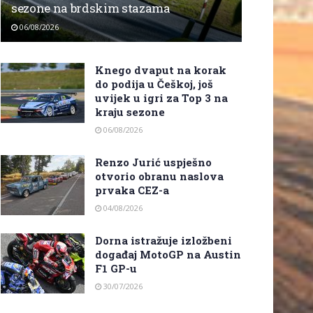
sezone na brdskim stazama
06/08/2026
Knego dvaput na korak
do podija u Češkoj, još
uvijek u igri za Top 3 na
kraju sezone
06/08/2026
Renzo Jurić uspješno
otvorio obranu naslova
prvaka CEZ-a
04/08/2026
Dorna istražuje izložbeni
događaj MotoGP na Austin
F1 GP-u
30/07/2026