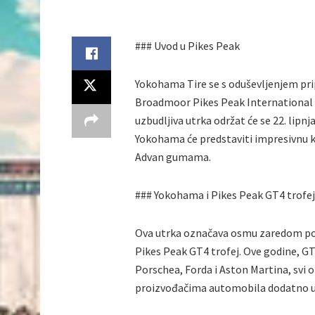
### Uvod u Pikes Peak
Yokohama Tire se s oduševljenjem pr
Broadmoor Pikes Peak International H
uzbudljiva utrka održat će se 22. lipn
Yokohama će predstaviti impresivnu ko
Advan gumama.
### Yokohama i Pikes Peak GT4 trofej
Ova utrka označava osmu zaredom po
Pikes Peak GT4 trofej. Ove godine, G
Porschea, Forda i Aston Martina, svi
proizvođačima automobila dodatno un