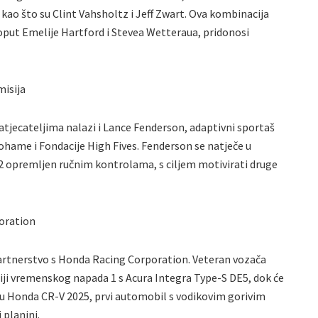
 kao što su Clint Vahsholtz i Jeff Zwart. Ova kombinacija
oput Emelije Hartford i Stevea Wetteraua, pridonosi
misija
atjecateljima nalazi i Lance Fenderson, adaptivni sportaš
kohame i Fondacije High Fives. Fenderson se natječe u
opremljen ručnim kontrolama, s ciljem motivirati druge
oration
artnerstvo s Honda Racing Corporation. Veteran vozača
ziji vremenskog napada 1 s Acura Integra Type-S DE5, dok će
rnu Honda CR-V 2025, prvi automobil s vodikovim gorivim
 planini.