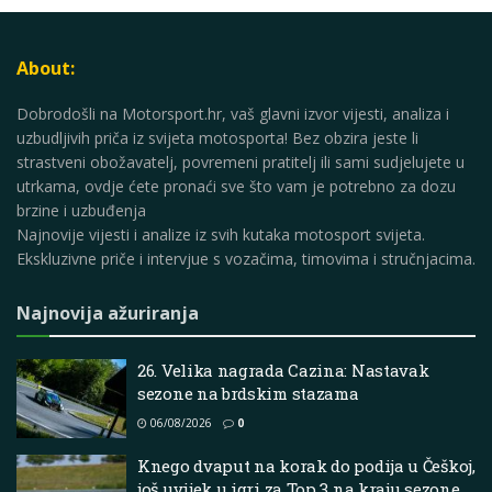
About:
Dobrodošli na Motorsport.hr, vaš glavni izvor vijesti, analiza i
uzbudljivih priča iz svijeta motosporta! Bez obzira jeste li
strastveni obožavatelj, povremeni pratitelj ili sami sudjelujete u
utrkama, ovdje ćete pronaći sve što vam je potrebno za dozu
brzine i uzbuđenja
Najnovije vijesti i analize iz svih kutaka motosport svijeta.
Ekskluzivne priče i intervjue s vozačima, timovima i stručnjacima.
Najnovija ažuriranja
26. Velika nagrada Cazina: Nastavak
sezone na brdskim stazama
06/08/2026
0
Knego dvaput na korak do podija u Češkoj,
još uvijek u igri za Top 3 na kraju sezone