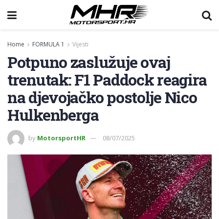
Home
FORMULA 1
Vijesti
Potpuno zaslužuje ovaj
trenutak: F1 Paddock reagira
na djevojačko postolje Nico
Hulkenberga
by
MotorsportHR
08/07/2025