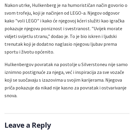
Nakon utrke, Hulkenberg je na humorističan način govorio o
svom trofeju, koji je načinjen od LEGO-a. Njegov odgovor
kako "voli LEGO" i kako će njegovoj kćeri služiti kao igračka
pokazuje njegovu poniznost i svestranost. "Uvijek morate
vidjeti svijetlu stranu," dodao je. To je bio iskren i ljudski
trenutak koji je dodatno naglasio njegovu ljubav prema
sportu i životu općenito.
Hulkenbergov povratak na postolje u Silverstoneu nije samo
iznimno postignuće za njega, već i inspiracija za sve vozače
koji se suočavaju s izazovima u svojim karijerama. Njegova
priča pokazuje da nikad nije kasno za povratak i ostvarivanje
snova.
Leave a Reply