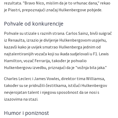
rezultata. "Bravo Nico, mislim da je to vrhunac dana," rekao
je Piastri, prepoznajući značaj Hulkenbergove pobjede.
Pohvale od konkurencije
Pohvale su stizale s raznih strana. Carlos Sainz, bivši suigrač
iz Renaulta, izrazio je divljenje Hulkenbergovom uspjehu,
kazavši kako je uvijek smatrao Hulkenberga jednim od
najtalentiranijih vozača koji su ikada sudjelovali u F1. Lewis
Hamilton, vozač Ferrarija, također je pohvalio
Hulkenbergovu izvedbu, priznajući da je "vožnja bila jaka."
Charles Leclerc i James Vowles, direktor tima Williamsa,
također su se pridružili čestitkama, ističući Hulkenbergov
nevjerojatan talent i njegovu sposobnost da se nosi s
izazovima na stazi.
Humor i poniznost