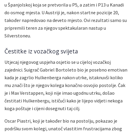
u Španjolskoj koja se pretvorila u P5, a zatim i P13 u Kanadi
do osmog mjesta. U Austriji je, nakon startne pozicije 20,
također napredovao na deveto mjesto. Ovi rezultati samo su
pripremili teren za njegov spektakularan nastup u
Silverstoneu.
Čestitke iz vozačkog svijeta
Utjecaj njegovog uspjeha osjetio se u cijeloj vozačkoj
zajednici. Suigrač Gabriel Bortoleto bio je posebno emotivan
kada je zagrlio Hulkenberga nakon utrke, istaknuvši koliko
mu znači što je njegov kolega konačno osvojio postolje. Čak
je i Max Verstappen, koji nije imao ugodnu utrku, došao
čestitati Hulkenbergu, ističući kako je lijepo vidjeti nekoga
koga poštuje i cijeni dosegnuti taj cilj.
Oscar Piastri, koji je također bio na postolju, pokazao je
podršku svom kolegi, unatoč vlastitim frustracijama zbog