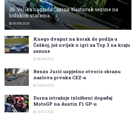
26. Velika nagrada Cazina: Nastavak sezone na
brdskim stazama
06/08/2026
Knego dvaput na korak do podija u
Češkoj, još uvijek u igri za Top 3 na kraju
sezone
06/08/2026
Renzo Jurić uspješno otvorio obranu
naslova prvaka CEZ-a
04/08/2026
Dorna istražuje izložbeni događaj
MotoGP na Austin F1 GP-u
30/07/2026