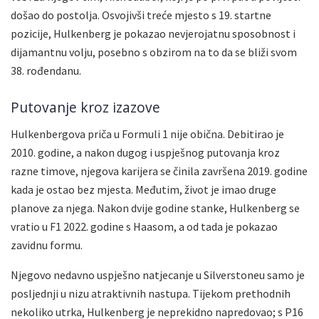
došao do postolja. Osvojivši treće mjesto s 19. startne
pozicije, Hulkenberg je pokazao nevjerojatnu sposobnost i
dijamantnu volju, posebno s obzirom na to da se bliži svom
38. rođendanu.
Putovanje kroz izazove
Hulkenbergova priča u Formuli 1 nije obična. Debitirao je
2010. godine, a nakon dugog i uspješnog putovanja kroz
razne timove, njegova karijera se činila završena 2019. godine
kada je ostao bez mjesta. Međutim, život je imao druge
planove za njega. Nakon dvije godine stanke, Hulkenberg se
vratio u F1 2022. godine s Haasom, a od tada je pokazao
zavidnu formu.
Njegovo nedavno uspješno natjecanje u Silverstoneu samo je
posljednji u nizu atraktivnih nastupa. Tijekom prethodnih
nekoliko utrka, Hulkenberg je neprekidno napredovao; s P16