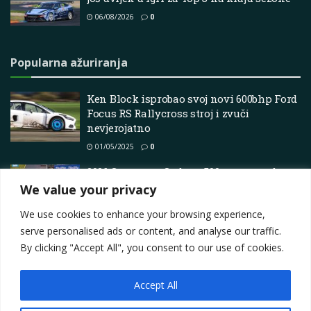
06/08/2026
0
Popularna ažuriranja
Ken Block isprobao svoj novi 600bhp Ford
Focus RS Rallycross stroj i zvuči
nevjerojatno
01/05/2025
0
2026 Supercars Sydney 500 – raspored,
kako gledati, TV vrijeme i više informacija
We value your privacy
20/02/2026
0
We use cookies to enhance your browsing experience,
serve personalised ads or content, and analyse our traffic.
By clicking "Accept All", you consent to our use of cookies.
Accept All
Impressum
About
Contact
Join Us
Privacy Policy
Terms
Marketing i oglašavanje