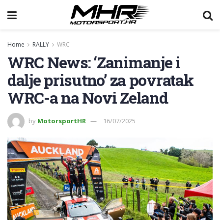
Home
RALLY
WRC
WRC News: ‘Zanimanje i
dalje prisutno’ za povratak
WRC-a na Novi Zeland
by
MotorsportHR
16/07/2025