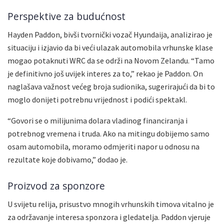
Perspektive za budućnost
Hayden Paddon, bivši tvornički vozač Hyundaija, analizirao je
situaciju i izjavio da bi veći ulazak automobila vrhunske klase
mogao potaknuti WRC da se održi na Novom Zelandu. “Tamo
je definitivno još uvijek interes za to,” rekao je Paddon. On
naglašava važnost većeg broja sudionika, sugerirajući da bi to
moglo donijeti potrebnu vrijednost i podići spektakl.
“Govori se o milijunima dolara vladinog financiranja i
potrebnog vremena i truda. Ako na mitingu dobijemo samo
osam automobila, moramo odmjeriti napor u odnosu na
rezultate koje dobivamo,” dodao je.
Proizvod za sponzore
U svijetu relija, prisustvo mnogih vrhunskih timova vitalno je
za održavanje interesa sponzora i gledatelja. Paddon vjeruje