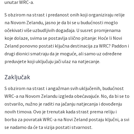
unutar WRC-a.
S obzirom na strast i predanost onih koji organiziraju relije
na Novom Zelandu, jasno je da bi se u budućnosti moglo
očekivati više uzbudljivih događaja. U susret promjenama
koje dolaze, svima se postavlja slično pitanje: Hoće li Novi
Zeland ponovno postati ključna destinacija za WRC? Paddon i
drugi dionici smatraju da je moguće, ali samo uz određene
preduvjete koji uključuju jači ulaz na natjecanje.
Zaključak
S obzirom na strast i angažman svih uključenih, budućnost
WRC-a na Novom Zelandu izgleda obećavajuće. No, da bi se to
ostvarilo, nužno je raditi na jačanju natjecanja i dovođenju
novih timova. Ovo je trenutak kada strast prema reliju i
borba za povratak WRC-a na Novi Zeland postaju ključni, a svi
se nadamo da će ta vizija postati stvarnost.