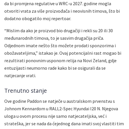
da bi promjena regulative u WRC-u 2027. godine mogla
otvoriti vrata za više proizvođača i neovisnih timova, što bi
dodatno obogatilo moj repertoar.
“Mislim da ako je proizvod bio drugačiji i rekli su 20 ili 30
međunarodnih timova, to je sasvim drugačija priča.
Odjednom imate nešto što možete prodati sponzorima i
obožavateljima,” istakao je. Ovaj potencijalni rast mogao bi
rezultirati ponovnim usponom relija na Novi Zeland, gdje
entuzijasti neumorno rade kako bi se osigurali da se
natjecanje vrati.
Trenutno stanje
Ove godine Paddon se natječe u australskom prvenstvu s
Johnom Kennardom u RALL2-Spec Hyundai I20 N. Njegova
uloga u ovom procesu nije samo natjecateljska, već i
strateška, jer se nada da ćejednog dana imati svoj vlastiti tim