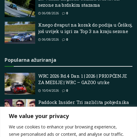
sezone na brdskim stazama
06/08/2026
0
Knego dvaput na korak do podija u Češkoj,
još uvijek u igri za Top 3 na kraju sezone
06/08/2026
0
Popularna ažuriranja
WRC 2026 Rd.4 Dan 1 | 2026 | PRIOPĆENJE
ZA MEDIJE | WRC – GAZOO utrke
10/04/2026
0
Paddock Insider: Tri različita pobjednika
u prva tri kola – tko će pobijediti u vrućim
uvjetima Bahreina?
We value your privacy
11/04/2025
0
We use cookies to enhance your browsing experience,
serve personalised ads or content, and analyse our traffic.