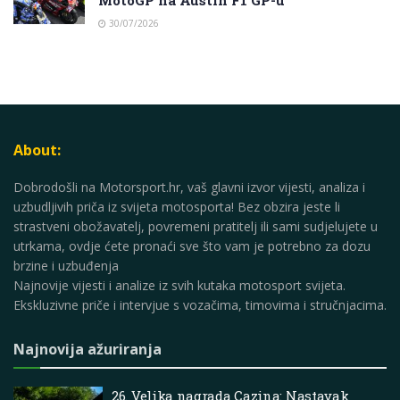
30/07/2026
About:
Dobrodošli na Motorsport.hr, vaš glavni izvor vijesti, analiza i
uzbudljivih priča iz svijeta motosporta! Bez obzira jeste li
strastveni obožavatelj, povremeni pratitelj ili sami sudjelujete u
utrkama, ovdje ćete pronaći sve što vam je potrebno za dozu
brzine i uzbuđenja
Najnovije vijesti i analize iz svih kutaka motosport svijeta.
Ekskluzivne priče i intervjue s vozačima, timovima i stručnjacima.
Najnovija ažuriranja
26. Velika nagrada Cazina: Nastavak