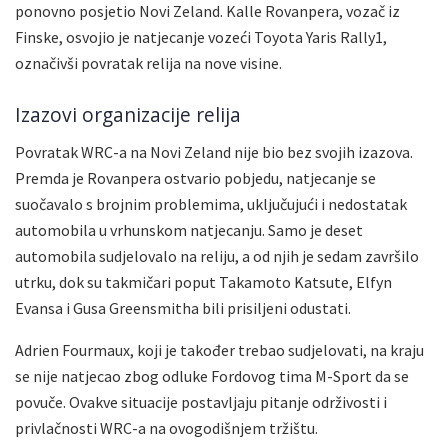
ponovno posjetio Novi Zeland. Kalle Rovanpera, vozač iz
Finske, osvojio je natjecanje vozeći Toyota Yaris Rally1,
označivši povratak relija na nove visine.
Izazovi organizacije relija
Povratak WRC-a na Novi Zeland nije bio bez svojih izazova.
Premda je Rovanpera ostvario pobjedu, natjecanje se
suočavalo s brojnim problemima, uključujući i nedostatak
automobila u vrhunskom natjecanju. Samo je deset
automobila sudjelovalo na reliju, a od njih je sedam završilo
utrku, dok su takmičari poput Takamoto Katsute, Elfyn
Evansa i Gusa Greensmitha bili prisiljeni odustati.
Adrien Fourmaux, koji je također trebao sudjelovati, na kraju
se nije natjecao zbog odluke Fordovog tima M-Sport da se
povuče. Ovakve situacije postavljaju pitanje održivosti i
privlačnosti WRC-a na ovogodišnjem tržištu.