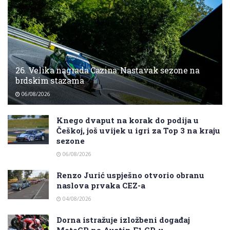
26. Velika nagrada Cazina: Nastavak sezone na
brdskim stazama
06/08/2026
Knego dvaput na korak do podija u
Češkoj, još uvijek u igri za Top 3 na kraju
sezone
06/08/2026
Renzo Jurić uspješno otvorio obranu
naslova prvaka CEZ-a
04/08/2026
Dorna istražuje izložbeni događaj
MotoGP na Austin F1 GP-u