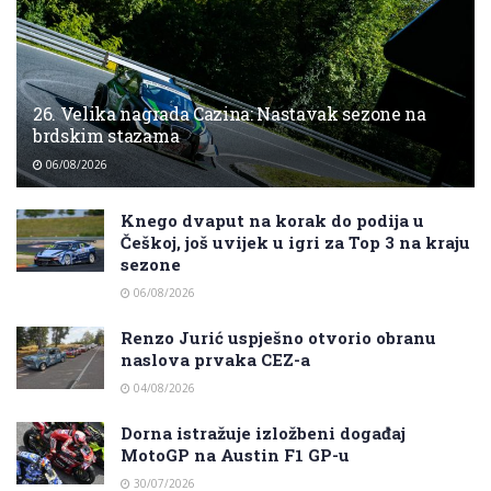
26. Velika nagrada Cazina: Nastavak sezone na
brdskim stazama
06/08/2026
Knego dvaput na korak do podija u
Češkoj, još uvijek u igri za Top 3 na kraju
sezone
06/08/2026
Renzo Jurić uspješno otvorio obranu
naslova prvaka CEZ-a
04/08/2026
Dorna istražuje izložbeni događaj
MotoGP na Austin F1 GP-u
30/07/2026