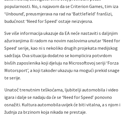
popularnosti. No, s najavom da se Criterion Games, tim iza
‘Unbound’, preusmjerava na rad na ‘Battlefield’ franšizi,
budućnost ‘Need for Speed’ ostaje neizvjesna.
Sve više informacija ukazuje da EA neće nastaviti s daljnjim
ažuriranjima ili radom na novim naslovima unutar ‘Need for
Speed’ serije, kao ni s nekoliko drugih projekata medijskog
sadržaja. Ova situacija dodatno se komplicira potvrdom
bivših zaposlenika koji djeluju na Microsoftovoj seriji ‘Forza
Motorsport’, a koji također ukazuju na mogući prekid snage
te serije.
Unatoč trenutnim teškoćama, ljubitelji automobila i video
igara i dalje se nadaju da će se ‘Need for Speed’ ponovno
osnažiti. Kultura automobila uvijek će biti vitalna, a s njom i
žudnja za brzinom koja nikada ne prestaje.