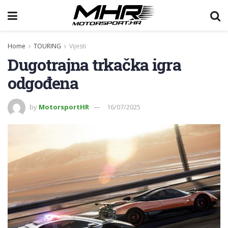
Home
TOURING
Vijesti
Dugotrajna trkačka igra
odgođena
by
MotorsportHR
16/07/2025