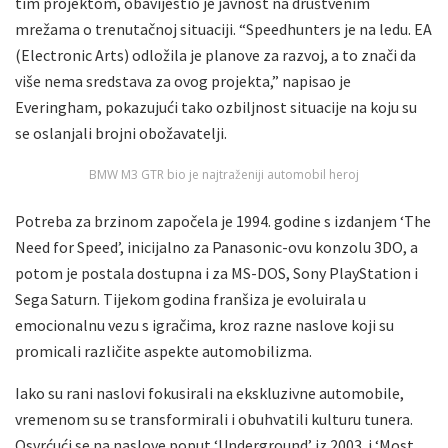
tim projektom, obavijestio je javnost na društvenim
mrežama o trenutačnoj situaciji. “Speedhunters je na ledu. EA
(Electronic Arts) odložila je planove za razvoj, a to znači da
više nema sredstava za ovog projekta,” napisao je
Everingham, pokazujući tako ozbiljnost situacije na koju su
se oslanjali brojni obožavatelji.
BMW M3 GTR bio je najtraženiji automobil heroj
Potreba za brzinom započela je 1994. godine s izdanjem ‘The
Need for Speed’, inicijalno za Panasonic-ovu konzolu 3DO, a
potom je postala dostupna i za MS-DOS, Sony PlayStation i
Sega Saturn. Tijekom godina franšiza je evoluirala u
emocionalnu vezu s igračima, kroz razne naslove koji su
promicali različite aspekte automobilizma.
Iako su rani naslovi fokusirali na ekskluzivne automobile,
vremenom su se transformirali i obuhvatili kulturu tunera.
Osvrćući se na naslove poput ‘Underground’ iz 2003. i ‘Most