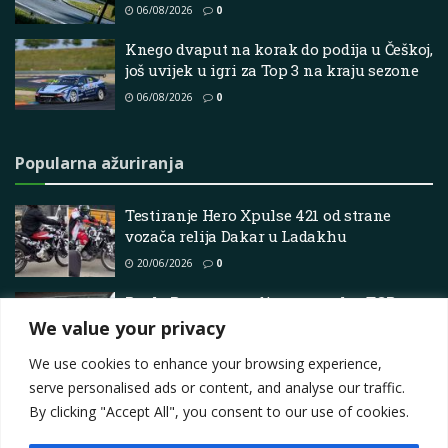
06/08/2026
0
Knego dvaput na korak do podija u Češkoj,
još uvijek u igri za Top 3 na kraju sezone
06/08/2026
0
Popularna ažuriranja
Testiranje Hero Xpulse 421 od strane
vozača relija Dakar u Ladakhu
20/06/2026
0
Paolo Rocca potvrdio povratak u TCR
Italy
We value your privacy
15/04/2026
0
We use cookies to enhance your browsing experience,
serve personalised ads or content, and analyse our traffic.
By clicking "Accept All", you consent to our use of cookies.