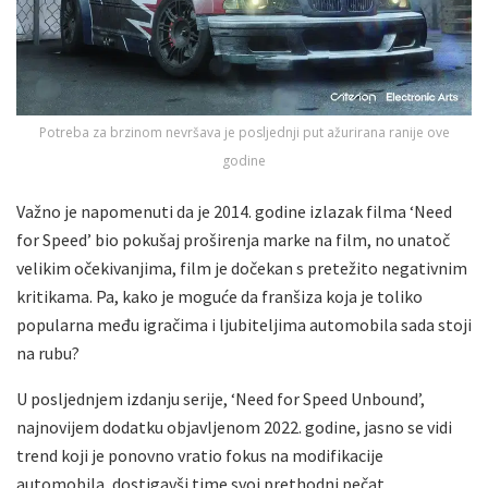
Potreba za brzinom nevršava je posljednji put ažurirana ranije ove
godine
Važno je napomenuti da je 2014. godine izlazak filma ‘Need
for Speed’ bio pokušaj proširenja marke na film, no unatoč
velikim očekivanjima, film je dočekan s pretežito negativnim
kritikama. Pa, kako je moguće da franšiza koja je toliko
popularna među igračima i ljubiteljima automobila sada stoji
na rubu?
U posljednjem izdanju serije, ‘Need for Speed Unbound’,
najnovijem dodatku objavljenom 2022. godine, jasno se vidi
trend koji je ponovno vratio fokus na modifikacije
automobila, dostigavši time svoj prethodni pečat