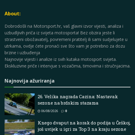
About:
Dobrodošli na Motorsport.hr, vaš glavni izvor vijesti, analiza i
uzbudljivih priča iz svijeta motosporta! Bez obzira jeste li
strastveni obožavatelj, povremeni pratitelj ili sami sudjelujete u
utrkama, ovdje ćete pronaći sve što vam je potrebno za dozu
brzine i uzbuđenja
Najnovije vijesti i analize iz svih kutaka motosport svijeta.
Ekskluzivne priče i intervjue s vozačima, timovima i stručnjacima.
Najnovija ažuriranja
26. Velika nagrada Cazina: Nastavak
sezone na brdskim stazama
06/08/2026
0
Knego dvaput na korak do podija u Češkoj,
još uvijek u igri za Top 3 na kraju sezone