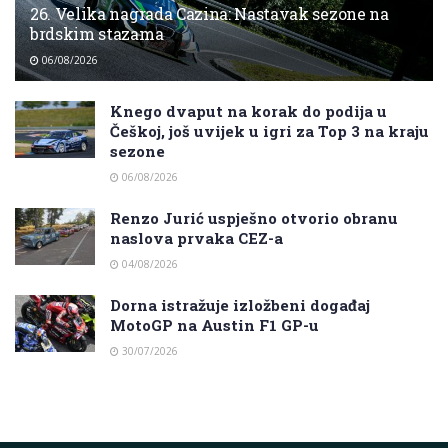
26. Velika nagrada Cazina: Nastavak sezone na
brdskim stazama
06/08/2026
Knego dvaput na korak do podija u
Češkoj, još uvijek u igri za Top 3 na kraju
sezone
06/08/2026
Renzo Jurić uspješno otvorio obranu
naslova prvaka CEZ-a
04/08/2026
Dorna istražuje izložbeni događaj
MotoGP na Austin F1 GP-u
30/07/2026