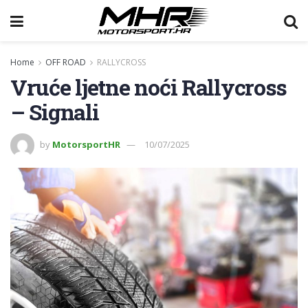
Home
OFF ROAD
RALLYCROSS
Vruće ljetne noći Rallycross
– Signali
by
MotorsportHR
10/07/2025