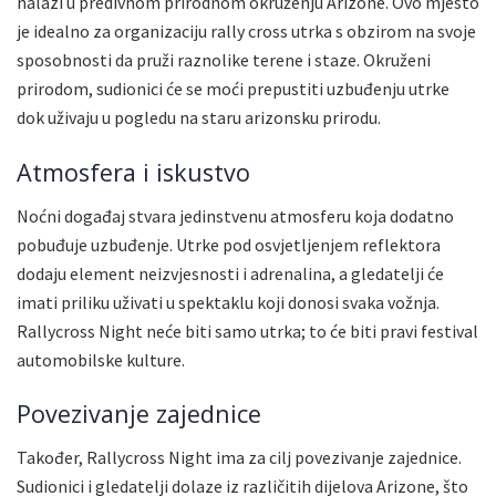
nalazi u predivnom prirodnom okruženju Arizone. Ovo mjesto
je idealno za organizaciju rally cross utrka s obzirom na svoje
sposobnosti da pruži raznolike terene i staze. Okruženi
prirodom, sudionici će se moći prepustiti uzbuđenju utrke
dok uživaju u pogledu na staru arizonsku prirodu.
Atmosfera i iskustvo
Noćni događaj stvara jedinstvenu atmosferu koja dodatno
pobuđuje uzbuđenje. Utrke pod osvjetljenjem reflektora
dodaju element neizvjesnosti i adrenalina, a gledatelji će
imati priliku uživati u spektaklu koji donosi svaka vožnja.
Rallycross Night neće biti samo utrka; to će biti pravi festival
automobilske kulture.
Povezivanje zajednice
Također, Rallycross Night ima za cilj povezivanje zajednice.
Sudionici i gledatelji dolaze iz različitih dijelova Arizone, što