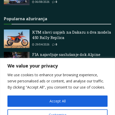
06/08/2026
0
Popularna ažuriranja
KTM slavi uspjeh na Dakaru s dva modela
450 Rally Replica
29/04/2026
0
FIA najavljuje saslušanje dok Alpine
pokušava vratiti postolje Pierrea Gaslyja
We value your privacy
u Monaku
11/06/2026
0
We use cookies to enhance your browsing experience,
serve personalised ads or content, and analyse our traffic.
By clicking "Accept All", you consent to our use of cookies.
Accept All
Impressum
About
Contact
Join Us
Privacy Policy
Terms
Marketing i oglašavanje
Customise