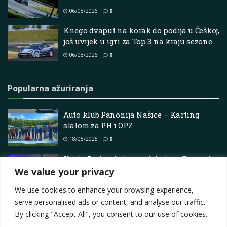
06/08/2026
0
Knego dvaput na korak do podija u Češkoj,
još uvijek u igri za Top 3 na kraju sezone
06/08/2026
0
Popularna ažuriranja
Auto klub Panonija Našice – Karting
slalom za PH i OPZ
18/05/2025
0
Kevin Petit otkriva svoje boje za Europsko
prvenstvo u brdskom usponu
We value your privacy
26/03/2026
0
We use cookies to enhance your browsing experience,
serve personalised ads or content, and analyse our traffic.
By clicking "Accept All", you consent to our use of cookies.