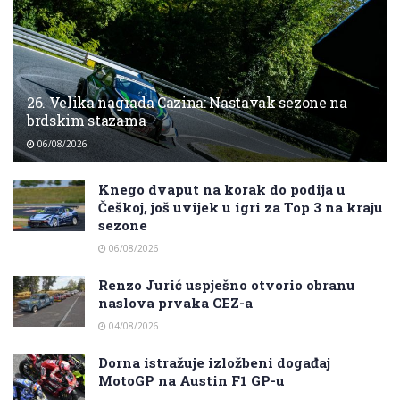
26. Velika nagrada Cazina: Nastavak sezone na
brdskim stazama
06/08/2026
Knego dvaput na korak do podija u
Češkoj, još uvijek u igri za Top 3 na kraju
sezone
06/08/2026
Renzo Jurić uspješno otvorio obranu
naslova prvaka CEZ-a
04/08/2026
Dorna istražuje izložbeni događaj
MotoGP na Austin F1 GP-u