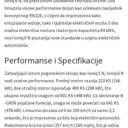
Ioniq 6 N, na prestižnom Goodwood Festivalu brzine. Ova
limuzina visoke performanse dolazi kao očekivani nasljednik
konceptnog RN22E, s ciljem da impresionira kako
entuzijaste vožnje, tako i ljubitelje električnih vozila. S dva
snažna električna motora i baterijom kapaciteta 84 kWh,
novi Ioniq 6 N postavlja nove standarde u svijetu električnih
automobila.
Performanse i Specifikacije
Zahvaljujući istom pogonskom sklopu kao Ioniq 5 N, Ioniq 6 N
nudi znatne performanse. Prednji motor razvija 223 KS (166
kW), dok stražnji motor isporučuje 400 KS (298 kW), što
ukupno rezultira snagom od 601 KS (448 kW). Uz aktiviranje N
-GRIN pojačane funkcije, snaga se može povećati na 641 KS
(478 kW). Limuzina ubrzava od 0 do 100 km/h za samo 3,2
sekunde, što je impresivno za bilo koji električni automobil.
Maksimalna brzina iznosi 257 km/h (160 mph), što je važna