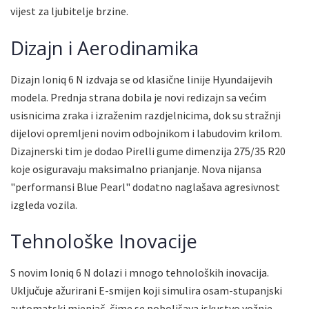
vijest za ljubitelje brzine.
Dizajn i Aerodinamika
Dizajn Ioniq 6 N izdvaja se od klasične linije Hyundaijevih
modela. Prednja strana dobila je novi redizajn sa većim
usisnicima zraka i izraženim razdjelnicima, dok su stražnji
dijelovi opremljeni novim odbojnikom i labudovim krilom.
Dizajnerski tim je dodao Pirelli gume dimenzija 275/35 R20
koje osiguravaju maksimalno prianjanje. Nova nijansa
"performansi Blue Pearl" dodatno naglašava agresivnost
izgleda vozila.
Tehnološke Inovacije
S novim Ioniq 6 N dolazi i mnogo tehnoloških inovacija.
Uključuje ažurirani E-smijen koji simulira osam-stupanjski
automatski mjenjač, čime se poboljšava iskustvo vožnje.