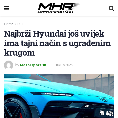
Home
DRIFT
Najbrži Hyundai još uvijek
ima tajni način s ugrađenim
krugom
by
MotorsportHR
10/07/2025