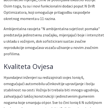
Osim toga, tu su i novi funkcionalni dodaci poput N Drift
Optimizatora, koji omogućuje prilagodbu raspodjele
okretnog momenta u 11 razina.
Ambijentalna rasvjeta "N ambijentalna svjetlost pomaka"
predstavlja jedinstvenu značajku, mijenjajući boje i intenzitet
u skladu s vožnjom, dok sofisticirani sustav zvučne
reprodukcije omogućava vozaču uživanje u novim zvučnim
profilima.
Kvaliteta Ovjesa
Hyundaijevi inženjeri su redizajnirali ovjes Ioniq 6,
omogućujući automobilu učinkovitije upravljanje i bolju
stabilnost na cesti. Vožnja bi trebala biti mnogo ugodnija,
zahvaljujući lakšoj konstrukciji i jedinstvenim gumenim
nogama koje smanjuju otpor. Sve to čini Ioniq 6 N ozbiljnom