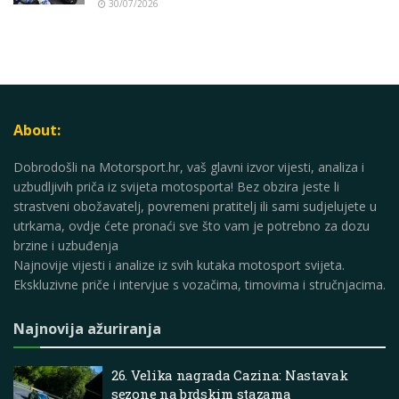
30/07/2026
About:
Dobrodošli na Motorsport.hr, vaš glavni izvor vijesti, analiza i
uzbudljivih priča iz svijeta motosporta! Bez obzira jeste li
strastveni obožavatelj, povremeni pratitelj ili sami sudjelujete u
utrkama, ovdje ćete pronaći sve što vam je potrebno za dozu
brzine i uzbuđenja
Najnovije vijesti i analize iz svih kutaka motosport svijeta.
Ekskluzivne priče i intervjue s vozačima, timovima i stručnjacima.
Najnovija ažuriranja
26. Velika nagrada Cazina: Nastavak
sezone na brdskim stazama