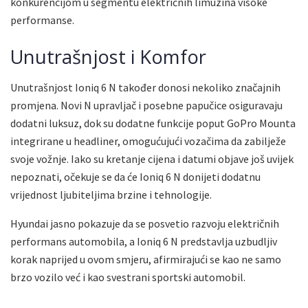
konkurencijom u segmentu električnih limuzina visoke
performanse.
Unutrašnjost i Komfor
Unutrašnjost Ioniq 6 N također donosi nekoliko značajnih
promjena. Novi N upravljač i posebne papučice osiguravaju
dodatni luksuz, dok su dodatne funkcije poput GoPro Mounta
integrirane u headliner, omogućujući vozačima da zabilježe
svoje vožnje. Iako su kretanje cijena i datumi objave još uvijek
nepoznati, očekuje se da će Ioniq 6 N donijeti dodatnu
vrijednost ljubiteljima brzine i tehnologije.
Hyundai jasno pokazuje da se posvetio razvoju električnih
performans automobila, a Ioniq 6 N predstavlja uzbudljiv
korak naprijed u ovom smjeru, afirmirajući se kao ne samo
brzo vozilo već i kao svestrani sportski automobil.