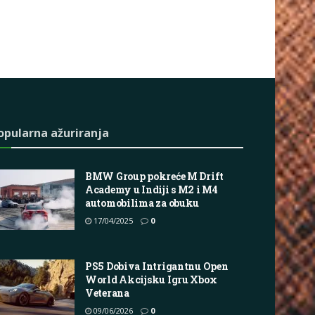
opularna ažuriranja
BMW Group pokreće M Drift
Academy u Indiji s M2 i M4
automobilima za obuku
17/04/2025
0
PS5 Dobiva Intrigantnu Open
World Akcijsku Igru Xbox
Veterana
09/06/2026
0