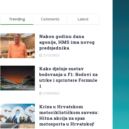
Trending
Comments
Latest
Nakon godinu dana
agonije, HMS ima novog
predsjednika
21/12/2025
Kako djeluje sustav
bodovanja u F1: Bodovi za
utrke i sprintere Formule
1
21/03/2025
Kriza u Hrvatskom
motociklističkom savezu:
Hitna akcija za spas
motosporta u Hrvatskoj!