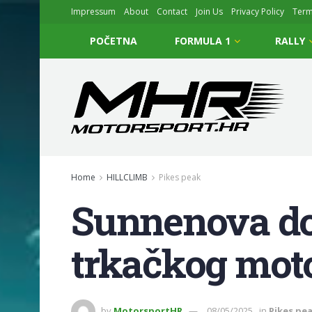
Impressum
About
Contact
Join Us
Privacy Policy
Ter
POČETNA
FORMULA 1
RALLY
Home
HILLCLIMB
Pikes peak
Sunnenova dob
trkačkog moto
by
MotorsportHR
08/05/2025
in
Pikes pe