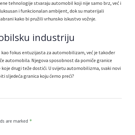
ne tehnologije stvaraju automobil koji nije samo brz, već i
 luksusan i funkcionalan ambijent, dok su materijali
odabrani kako bi pružili vrhunsko iskustvo vožnje.
bilsku industriju
 kao fokus entuzijasta za automobilizam, već je također
ače automobila. Njegova sposobnost da pomiče granice
koje drugi teže dostići. U svijetu automobilizma, svaki novi
iti sljedeća granica koju ćemo preći?
elds are marked
*