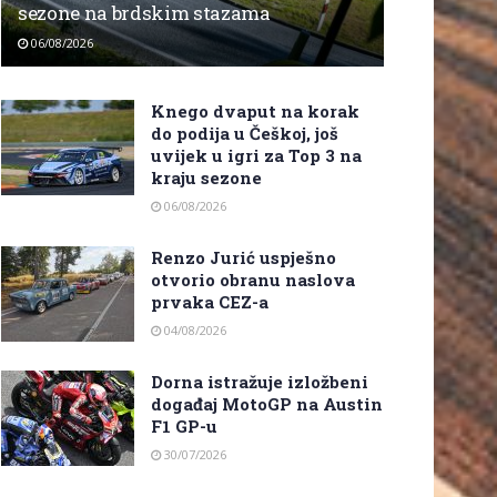
sezone na brdskim stazama
06/08/2026
Knego dvaput na korak
do podija u Češkoj, još
uvijek u igri za Top 3 na
kraju sezone
06/08/2026
Renzo Jurić uspješno
otvorio obranu naslova
prvaka CEZ-a
04/08/2026
Dorna istražuje izložbeni
događaj MotoGP na Austin
F1 GP-u
30/07/2026