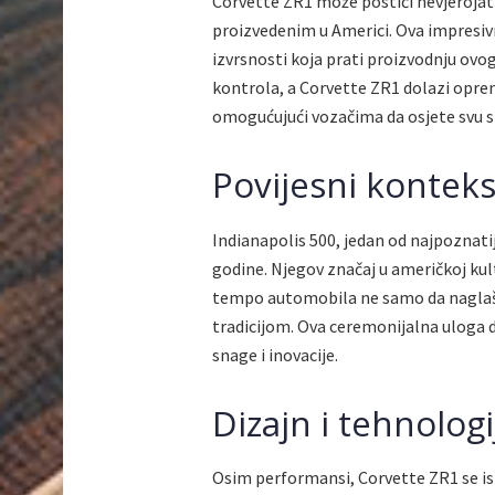
Corvette ZR1 može postići nevjeroja
proizvedenim u Americi. Ova impresivn
izvrsnosti koja prati proizvodnju ovo
kontrola, a Corvette ZR1 dolazi opre
omogućujući vozačima da osjete svu s
Povijesni konteks
Indianapolis 500, jedan od najpoznati
godine. Njegov značaj u američkoj kult
tempo automobila ne samo da naglaša
tradicijom. Ova ceremonijalna uloga
snage i inovacije.
Dizajn i tehnologi
Osim performansi, Corvette ZR1 se ist