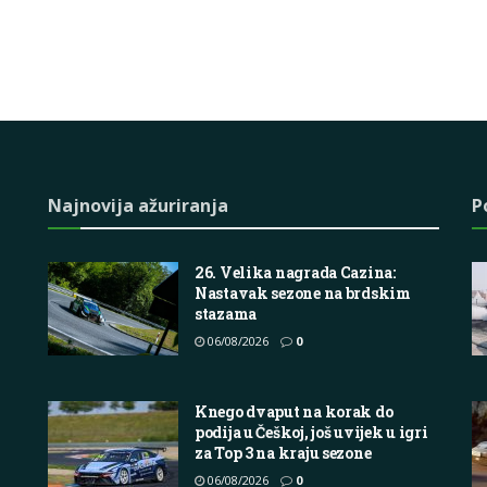
Najnovija ažuriranja
P
26. Velika nagrada Cazina:
Nastavak sezone na brdskim
stazama
06/08/2026
0
Knego dvaput na korak do
podija u Češkoj, još uvijek u igri
za Top 3 na kraju sezone
06/08/2026
0