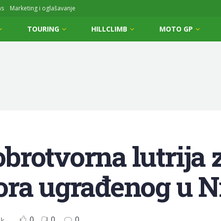
ms
Marketing i oglašavanje
TOURING
HILLCLIMB
MOTO GP
rotvorna lutrija z
ra ugrađenog u Ni
0
0
0
ak