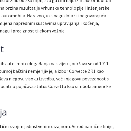
tnu brzinu od 233 mph, što ga čini najbržim automobilom
a brzina rezultat je vrhunske tehnologije i inženjerske
g automobila. Naravno, uz snagu dolazi i odgovarajuća
mljena naprednim sustavima upravljanja i kočenja,
nagu i preciznost tijekom vožnje.
t
jih auto-moto događanja na svijetu, održava se od 1911.
urnoj baštini nemjerljiv je, a izbor Corvette ZR1 kao
va njegovu visoku izvedbu, već i njegovu povezanost s
 dodatno pojačava status Corvetta kao simbola američke
ja
iče i svojim jedinstvenim dizajnom. Aerodinamične linije,