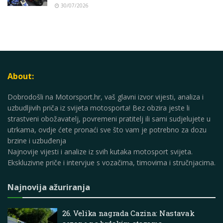
30/07/2026
About:
Dobrodošli na Motorsport.hr, vaš glavni izvor vijesti, analiza i
uzbudljivih priča iz svijeta motosporta! Bez obzira jeste li
strastveni obožavatelj, povremeni pratitelj ili sami sudjelujete u
utrkama, ovdje ćete pronaći sve što vam je potrebno za dozu
brzine i uzbuđenja
Najnovije vijesti i analize iz svih kutaka motosport svijeta.
Ekskluzivne priče i intervjue s vozačima, timovima i stručnjacima.
Najnovija ažuriranja
26. Velika nagrada Cazina: Nastavak