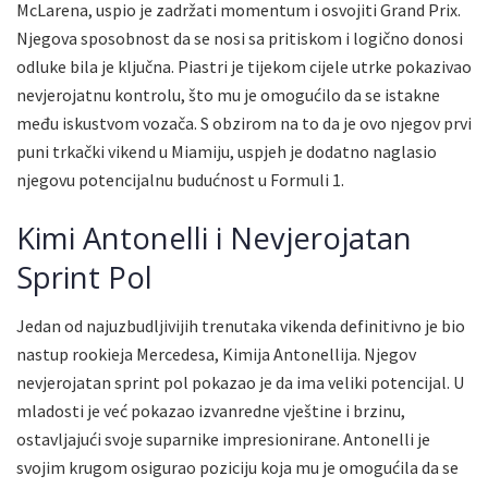
McLarena, uspio je zadržati momentum i osvojiti Grand Prix.
Njegova sposobnost da se nosi sa pritiskom i logično donosi
odluke bila je ključna. Piastri je tijekom cijele utrke pokazivao
nevjerojatnu kontrolu, što mu je omogućilo da se istakne
među iskustvom vozača. S obzirom na to da je ovo njegov prvi
puni trkački vikend u Miamiju, uspjeh je dodatno naglasio
njegovu potencijalnu budućnost u Formuli 1.
Kimi Antonelli i Nevjerojatan
Sprint Pol
Jedan od najuzbudljivijih trenutaka vikenda definitivno je bio
nastup rookieja Mercedesa, Kimija Antonellija. Njegov
nevjerojatan sprint pol pokazao je da ima veliki potencijal. U
mladosti je već pokazao izvanredne vještine i brzinu,
ostavljajući svoje suparnike impresionirane. Antonelli je
svojim krugom osigurao poziciju koja mu je omogućila da se