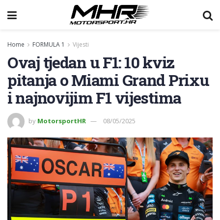
Home
FORMULA 1
Vijesti
Ovaj tjedan u F1: 10 kviz
pitanja o Miami Grand Prixu
i najnovijim F1 vijestima
by
MotorsportHR
08/05/2025