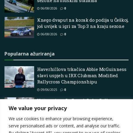
sezone na brdskim stazama
06/08/2026
0
Knego dvaput na korak do podija u Češkoj,
još uvijek u igri za Top 3 na kraju sezone
06/08/2026
0
Popularna ažuriranja
Haverhillova trkačica Abbie McGuinness
slavi uspjeh u IRX Clubman Modified
Rallycross Championshipu
09/06/2025
0
Vrijeme je za 51. Zagreb Delta Rally
We value your privacy
12/06/2025
0
We use cookies to enhance your browsing experience,
serve personalised ads or content, and analyse our traffic.
By clicking "Accept All", you consent to our use of cookies.