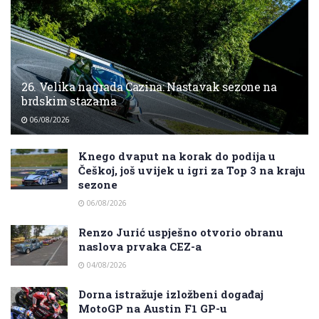
26. Velika nagrada Cazina: Nastavak sezone na
brdskim stazama
06/08/2026
Knego dvaput na korak do podija u
Češkoj, još uvijek u igri za Top 3 na kraju
sezone
06/08/2026
Renzo Jurić uspješno otvorio obranu
naslova prvaka CEZ-a
04/08/2026
Dorna istražuje izložbeni događaj
MotoGP na Austin F1 GP-u