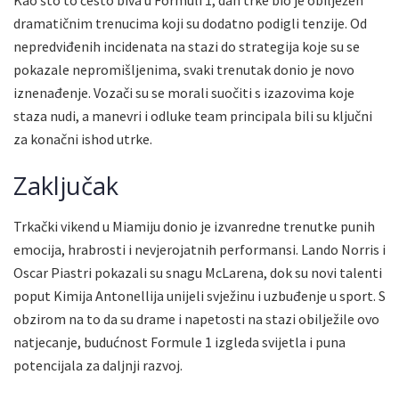
dramatičnim trenucima koji su dodatno podigli tenzije. Od
nepredviđenih incidenata na stazi do strategija koje su se
pokazale nepromišljenima, svaki trenutak donio je novo
iznenađenje. Vozači su se morali suočiti s izazovima koje
staza nudi, a manevri i odluke team principala bili su ključni
za konačni ishod utrke.
Zaključak
Trkački vikend u Miamiju donio je izvanredne trenutke punih
emocija, hrabrosti i nevjerojatnih performansi. Lando Norris i
Oscar Piastri pokazali su snagu McLarena, dok su novi talenti
poput Kimija Antonellija unijeli svježinu i uzbuđenje u sport. S
obzirom na to da su drame i napetosti na stazi obilježile ovo
natjecanje, budućnost Formule 1 izgleda svijetla i puna
potencijala za daljnji razvoj.