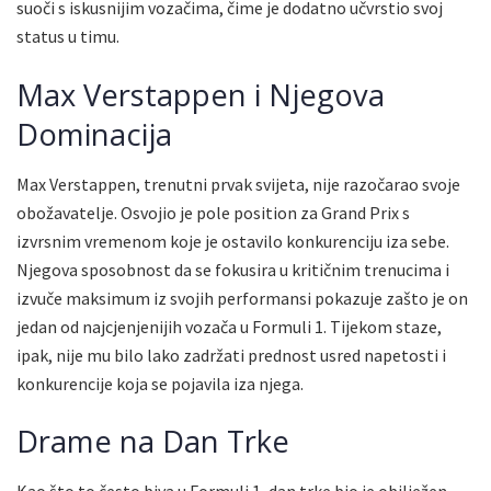
suoči s iskusnijim vozačima, čime je dodatno učvrstio svoj
status u timu.
Max Verstappen i Njegova
Dominacija
Max Verstappen, trenutni prvak svijeta, nije razočarao svoje
obožavatelje. Osvojio je pole position za Grand Prix s
izvrsnim vremenom koje je ostavilo konkurenciju iza sebe.
Njegova sposobnost da se fokusira u kritičnim trenucima i
izvuče maksimum iz svojih performansi pokazuje zašto je on
jedan od najcjenjenijih vozača u Formuli 1. Tijekom staze,
ipak, nije mu bilo lako zadržati prednost usred napetosti i
konkurencije koja se pojavila iza njega.
Drame na Dan Trke
Kao što to često biva u Formuli 1, dan trke bio je obilježen