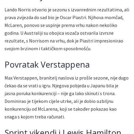
Lando Norris otvorio je sezonu s izvanrednim rezultatima, ali
prava zvijezda do sad bio je Oscar Piastri. Njihova momčad,
McLaren, ponovo se uspinje prema vrhu nakon nekoliko
godina. U Australiji su obojica vozača ostvarila izvrsne
rezultate, s Norrisom na vrhu, dok je Piastri impresionirao
svojom brzinom i taktičkom sposobnošću.
Povratak Verstappena
Max Verstappen, branitelj naslova iz prošle sezone, nije dugo
čekao da se vrati u igru. Njegova pobjeda u Japanu bila je
jasna poruka konkurenciji – nije ga lako skinuti s trona.
Dominirao je tijekom cijele utrke, ali je dobio ozbiljnu
konkurenciju od McLarena, koji se također pokazao kao
snaga s kojom treba računati.
Sprint vikendi i Lewis Hamilton