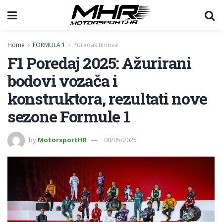
Home
FORMULA 1
Poredak timova
F1 Poredaj 2025: Ažurirani
bodovi vozača i
konstruktora, rezultati nove
sezone Formule 1
by
MotorsportHR
08/05/2025