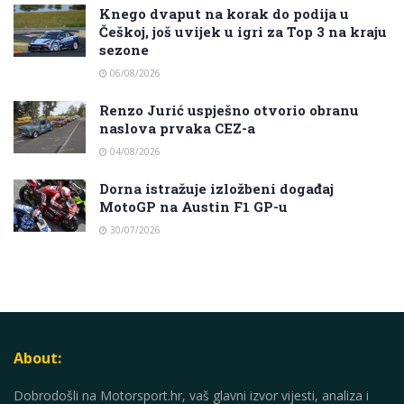
Knego dvaput na korak do podija u
Češkoj, još uvijek u igri za Top 3 na kraju
sezone
06/08/2026
Renzo Jurić uspješno otvorio obranu
naslova prvaka CEZ-a
04/08/2026
Dorna istražuje izložbeni događaj
MotoGP na Austin F1 GP-u
30/07/2026
About:
Dobrodošli na Motorsport.hr, vaš glavni izvor vijesti, analiza i