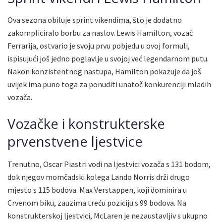
Ova sezona obiluje sprint vikendima, što je dodatno
zakompliciralo borbu za naslov. Lewis Hamilton, vozač
Ferrarija, ostvario je svoju prvu pobjedu u ovoj formuli,
ispisujući još jedno poglavlje u svojoj već legendarnom putu.
Nakon konzistentnog nastupa, Hamilton pokazuje da još
uvijek ima puno toga za ponuditi unatoč konkurenciji mladih
vozača.
Vozačke i konstrukterske
prvenstvene ljestvice
Trenutno, Oscar Piastri vodi na ljestvici vozača s 131 bodom,
dok njegov momčadski kolega Lando Norris drži drugo
mjesto s 115 bodova. Max Verstappen, koji dominira u
Crvenom biku, zauzima treću poziciju s 99 bodova. Na
konstrukterskoj ljestvici, McLaren je nezaustavljiv s ukupno