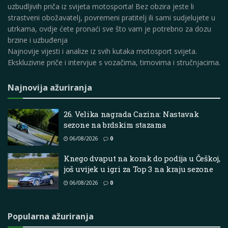
uzbudljivih priča iz svijeta motosporta! Bez obzira jeste li
strastveni obožavatelj, povremeni pratitelj ili sami sudjelujete u
utrkama, ovdje ćete pronaći sve što vam je potrebno za dozu
brzine i uzbuđenja
Najnovije vijesti i analize iz svih kutaka motosport svijeta.
Ekskluzivne priče i intervjue s vozačima, timovima i stručnjacima.
Najnovija ažuriranja
26. Velika nagrada Cazina: Nastavak
sezone na brdskim stazama
06/08/2026
0
Knego dvaput na korak do podija u Češkoj,
još uvijek u igri za Top 3 na kraju sezone
06/08/2026
0
Popularna ažuriranja