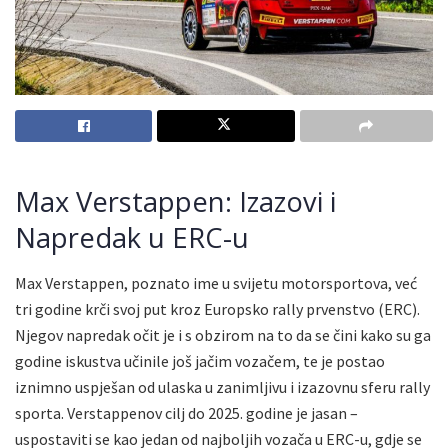
Max Verstappen: Izazovi i
Napredak u ERC-u
Max Verstappen, poznato ime u svijetu motorsportova, već
tri godine krči svoj put kroz Europsko rally prvenstvo (ERC).
Njegov napredak očit je i s obzirom na to da se čini kako su ga
godine iskustva učinile još jačim vozačem, te je postao
iznimno uspješan od ulaska u zanimljivu i izazovnu sferu rally
sporta. Verstappenov cilj do 2025. godine je jasan –
uspostaviti se kao jedan od najboljih vozača u ERC-u, gdje se