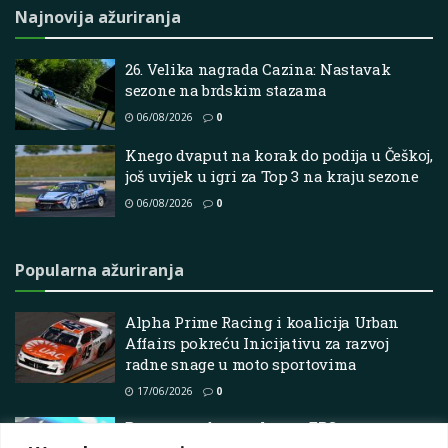
Najnovija ažuriranja
26. Velika nagrada Cazina: Nastavak
sezone na brdskim stazama
06/08/2026
0
Knego dvaput na korak do podija u Češkoj,
još uvijek u igri za Top 3 na kraju sezone
06/08/2026
0
Popularna ažuriranja
Alpha Prime Racing i koalicija Urban
Affairs pokreću Inicijativu za razvoj
radne snage u moto sportovima
17/06/2026
0
Bonato na dvostrukom u ERC-u