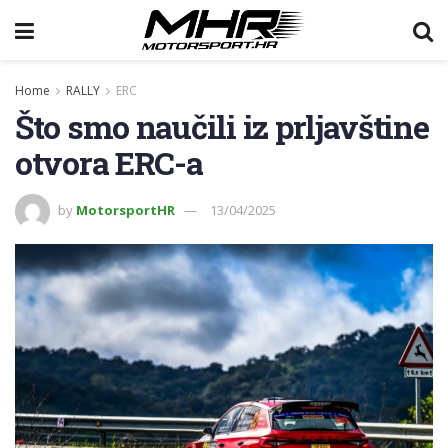
Home
RALLY
ERC
Što smo naučili iz prljavštine
otvora ERC-a
by
MotorsportHR
13/04/2025