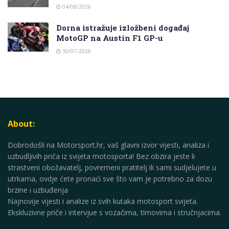
04/08/2026
Dorna istražuje izložbeni događaj
MotoGP na Austin F1 GP-u
30/07/2026
About:
Dobrodošli na Motorsport.hr, vaš glavni izvor vijesti, analiza i
uzbudljivih priča iz svijeta motosporta! Bez obzira jeste li
strastveni obožavatelj, povremeni pratitelj ili sami sudjelujete u
utrkama, ovdje ćete pronaći sve što vam je potrebno za dozu
brzine i uzbuđenja
Najnovije vijesti i analize iz svih kutaka motosport svijeta.
Ekskluzivne priče i intervjue s vozačima, timovima i stručnjacima.