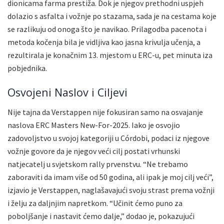
dionicama farma prestiža. Dok je njegov prethodni uspjeh
dolazio s asfalta i vožnje po stazama, sada je na cestama koje
se razlikuju od onoga što je navikao. Prilagodba pacenota i
metoda kočenja bila je vidljiva kao jasna krivulja učenja, a
rezultirala je konačnim 13. mjestom u ERC-u, pet minuta iza
pobjednika.
Osvojeni Naslov i Ciljevi
Nije tajna da Verstappen nije fokusiran samo na osvajanje
naslova ERC Masters New-For-2025. Iako je osvojio
zadovoljstvo u svojoj kategoriji u Córdobi, podaci iz njegove
vožnje govore da je njegov veći cilj postati vrhunski
natjecatelj u svjetskom rally prvenstvu. “Ne trebamo
zaboraviti da imam više od 50 godina, ali ipak je moj cilj veći”,
izjavio je Verstappen, naglašavajući svoju strast prema vožnji
i želju za daljnjim napretkom. “Učinit ćemo puno za
poboljšanje i nastavit ćemo dalje,” dodao je, pokazujući