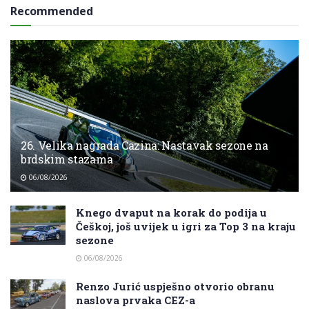
Recommended
26. Velika nagrada Cazina: Nastavak sezone na
brdskim stazama
06/08/2026
Knego dvaput na korak do podija u
Češkoj, još uvijek u igri za Top 3 na kraju
sezone
06/08/2026
Renzo Jurić uspješno otvorio obranu
naslova prvaka CEZ-a