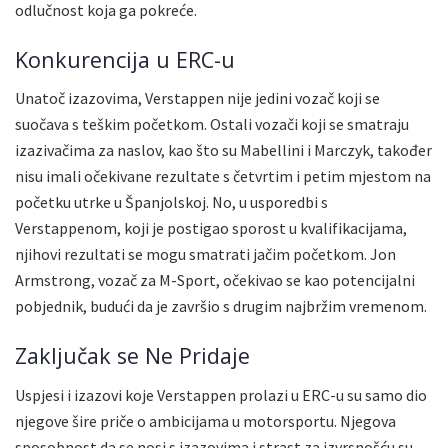
odlučnost koja ga pokreće.
Konkurencija u ERC-u
Unatoč izazovima, Verstappen nije jedini vozač koji se
suočava s teškim početkom. Ostali vozači koji se smatraju
izazivačima za naslov, kao što su Mabellini i Marczyk, također
nisu imali očekivane rezultate s četvrtim i petim mjestom na
početku utrke u Španjolskoj. No, u usporedbi s
Verstappenom, koji je postigao sporost u kvalifikacijama,
njihovi rezultati se mogu smatrati jačim početkom. Jon
Armstrong, vozač za M-Sport, očekivao se kao potencijalni
pobjednik, budući da je završio s drugim najbržim vremenom.
Zaključak se Ne Pridaje
Uspjesi i izazovi koje Verstappen prolazi u ERC-u su samo dio
njegove šire priče o ambicijama u motorsportu. Njegova
sposobnost da se nosi s izazovima i strast za izvrsnošću su