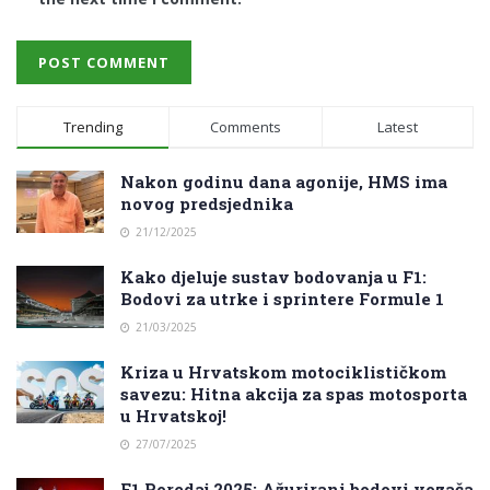
Trending
Comments
Latest
Nakon godinu dana agonije, HMS ima
novog predsjednika
21/12/2025
Kako djeluje sustav bodovanja u F1:
Bodovi za utrke i sprintere Formule 1
21/03/2025
Kriza u Hrvatskom motociklističkom
savezu: Hitna akcija za spas motosporta
u Hrvatskoj!
27/07/2025
F1 Poredaj 2025: Ažurirani bodovi vozača