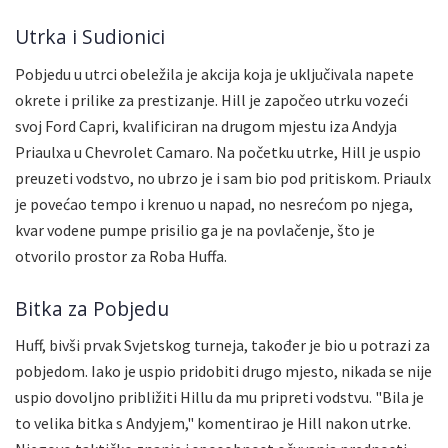
Utrka i Sudionici
Pobjedu u utrci obeležila je akcija koja je uključivala napete
okrete i prilike za prestizanje. Hill je započeo utrku vozeći
svoj Ford Capri, kvalificiran na drugom mjestu iza Andyja
Priaulxa u Chevrolet Camaro. Na početku utrke, Hill je uspio
preuzeti vodstvo, no ubrzo je i sam bio pod pritiskom. Priaulx
je povećao tempo i krenuo u napad, no nesrećom po njega,
kvar vodene pumpe prisilio ga je na povlačenje, što je
otvorilo prostor za Roba Huffa.
Bitka za Pobjedu
Huff, bivši prvak Svjetskog turneja, također je bio u potrazi za
pobjedom. Iako je uspio pridobiti drugo mjesto, nikada se nije
uspio dovoljno približiti Hillu da mu pripreti vodstvu. "Bila je
to velika bitka s Andyjem," komentirao je Hill nakon utrke.