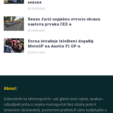
sezone
06/08/2026
Renzo Jurić uspješno otvorio obranu
naslova prvaka CEZ-a
04/08/2026
Dorna istražuje izložbeni događaj
MotoGP na Austin F1 GP-u
30/07/2026
About:
Dobrodošli na Motorsport.hr, vaš glavni izvor vijesti, analiza i
uzbudljivih priča iz svijeta motosporta! Bez obzira jeste li
strastveni obožavatelj, povremeni pratitelj ili sami sudjelujete u