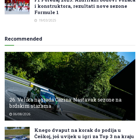
i konstruktora, rezultati nove sezone
Formule 1
19/03/2025
Recommended
26. Velika nagrada Cazina: Nastavak sezone na
brdskim stazama
06/08/2026
Knego dvaput na korak do podija u
Češkoj, još uvijek u igri za Top 3 na kraju