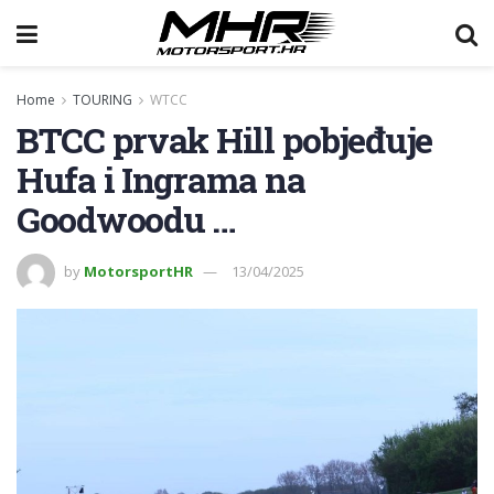
Home
TOURING
WTCC
BTCC prvak Hill pobjeđuje
Hufa i Ingrama na
Goodwoodu …
by
MotorsportHR
13/04/2025