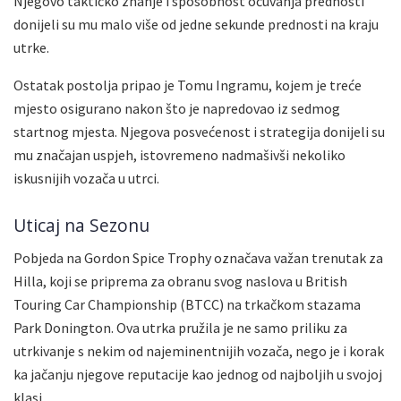
Njegovo taktičko znanje i sposobnost očuvanja prednosti
donijeli su mu malo više od jedne sekunde prednosti na kraju
utrke.
Ostatak postolja pripao je Tomu Ingramu, kojem je treće
mjesto osigurano nakon što je napredovao iz sedmog
startnog mjesta. Njegova posvećenost i strategija donijeli su
mu značajan uspjeh, istovremeno nadmašivši nekoliko
iskusnijih vozača u utrci.
Uticaj na Sezonu
Pobjeda na Gordon Spice Trophy označava važan trenutak za
Hilla, koji se priprema za obranu svog naslova u British
Touring Car Championship (BTCC) na trkačkom stazama
Park Donington. Ova utrka pružila je ne samo priliku za
utrkivanje s nekim od najeminentnijih vozača, nego je i korak
ka jačanju njegove reputacije kao jednog od najboljih u svojoj
klasi.