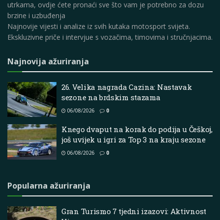
utrkama, ovdje ćete pronaći sve što vam je potrebno za dozu
brzine i uzbuđenja
Najnovije vijesti i analize iz svih kutaka motosport svijeta.
Ekskluzivne priče i intervjue s vozačima, timovima i stručnjacima.
Najnovija ažuriranja
26. Velika nagrada Cazina: Nastavak
sezone na brdskim stazama
06/08/2026
0
Knego dvaput na korak do podija u Češkoj,
još uvijek u igri za Top 3 na kraju sezone
06/08/2026
0
Popularna ažuriranja
Gran Turismo 7 tjedni izazovi: Aktivnost