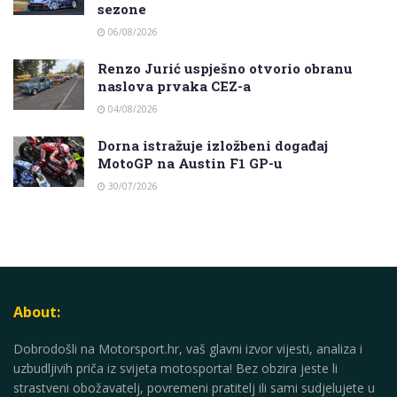
sezone
06/08/2026
Renzo Jurić uspješno otvorio obranu
naslova prvaka CEZ-a
04/08/2026
Dorna istražuje izložbeni događaj
MotoGP na Austin F1 GP-u
30/07/2026
About:
Dobrodošli na Motorsport.hr, vaš glavni izvor vijesti, analiza i
uzbudljivih priča iz svijeta motosporta! Bez obzira jeste li
strastveni obožavatelj, povremeni pratitelj ili sami sudjelujete u