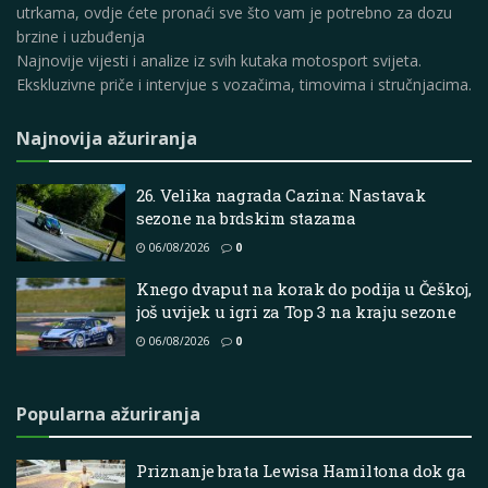
utrkama, ovdje ćete pronaći sve što vam je potrebno za dozu
brzine i uzbuđenja
Najnovije vijesti i analize iz svih kutaka motosport svijeta.
Ekskluzivne priče i intervjue s vozačima, timovima i stručnjacima.
Najnovija ažuriranja
26. Velika nagrada Cazina: Nastavak
sezone na brdskim stazama
06/08/2026
0
Knego dvaput na korak do podija u Češkoj,
još uvijek u igri za Top 3 na kraju sezone
06/08/2026
0
Popularna ažuriranja
Priznanje brata Lewisa Hamiltona dok ga