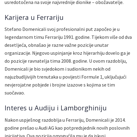
usredotočena na svoje najvrednije dionike – obožavatelje.
Karijera u Ferrariju
Stefano Domenicali svoj profesionalni put započeo je u
legendarnom timu Ferrariju 1991. godine. Tijekom više od dva
desetljeća, obnašao je razne važne pozicije unutar
organizacije. Njegovo uspinjanje kroz hijerarhiju dovelo ga je
do pozicije ravnatelja tima 2008. godine. U ovom razdoblju,
Domenicali je bio svjedokom i sudionikom nekih od
najuzbudljivijih trenutaka u povijesti Formule 1, uključujući
nevjerojatne pobjede i brojne izazove s kojima se tim
suočavao.
Interes u Audiju i Lamborghiniju
Nakon uspješnog razdoblja u Ferrariju, Domenicali je 2014.
godine prešao u Audi AG kao potpredsjednik novih poslovnih
inicijativa. Ova pozicija omogućila mu je da iskusi