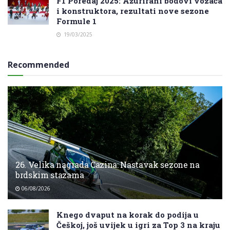
F1 Poredaj 2025: Ažurirani bodovi vozača
i konstruktora, rezultati nove sezone
Formule 1
19/03/2025
Recommended
26. Velika nagrada Cazina: Nastavak sezone na
brdskim stazama
06/08/2026
Knego dvaput na korak do podija u
Češkoj, još uvijek u igri za Top 3 na kraju