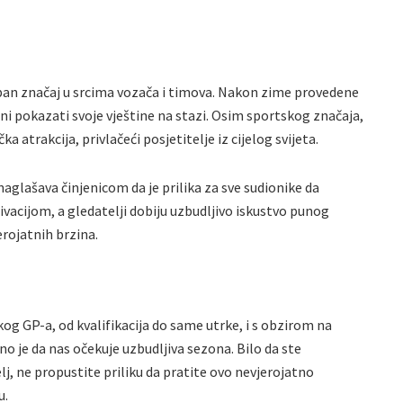
eban značaj u srcima vozača i timova. Nakon zime provedene
jni pokazati svoje vještine na stazi. Osim sportskog značaja,
ka atrakcija, privlačeći posjetitelje iz cijelog svijeta.
aglašava činjenicom da je prilika za sve sudionike da
cijom, a gledatelji dobiju uzbudljivo iskustvo punog
erojatnih brzina.
og GP-a, od kvalifikacija do same utrke, i s obzirom na
sno je da nas očekuje uzbudljiva sezona. Bilo da ste
elj, ne propustite priliku da pratite ovo nevjerojatno
u.