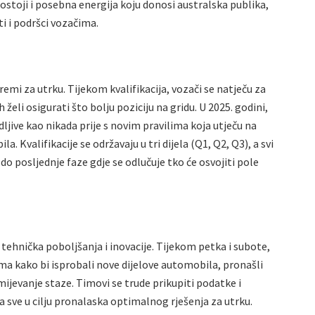
stoji i posebna energija koju donosi australska publika,
i i podršci vozačima.
premi za utrku. Tijekom kvalifikacija, vozači se natječu za
 želi osigurati što bolju poziciju na gridu. U 2025. godini,
udljive kao nikada prije s novim pravilima koja utječu na
 Kvalifikacije se održavaju u tri dijela (Q1, Q2, Q3), a svi
i do posljednje faze gdje se odlučuje tko će osvojiti pole
tehnička poboljšanja i inovacije. Tijekom petka i subote,
ma kako bi isprobali nove dijelove automobila, pronašli
mijevanje staze. Timovi se trude prikupiti podatke i
 sve u cilju pronalaska optimalnog rješenja za utrku.