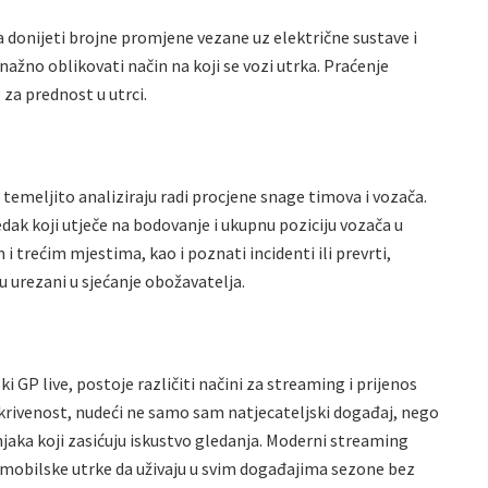
a donijeti brojne promjene vezane uz električne sustave i
snažno oblikovati način na koji se vozi utrka. Praćenje
 za prednost u utrci.
 temeljito analiziraju radi procjene snage timova i vozača.
edak koji utječe na bodovanje i ukupnu poziciju vozača u
i trećim mjestima, kao i poznati incidenti ili prevrti,
u urezani u sjećanje obožavatelja.
ki GP live, postoje različiti načini za streaming i prijenos
okrivenost, nudeći ne samo sam natjecateljski događaj, nego
njaka koji zasićuju iskustvo gledanja. Moderni streaming
omobilske utrke da uživaju u svim događajima sezone bez