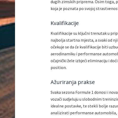
dugih zimskih priprema. Osim toga, po
koja je poznata po svojoj strastvenost
Kvalifikacije
Kvalifikacije su ključni trenutak u pri
najbolja startna mjesta, a svaki od njih
očekuje se da će kvalifikacije biti uzb
aerodinamiku i performanse automobila.
očajnički žele izbjeći eliminaciju i doć
position.
Ažuriranja prakse
Svaka sezona Formule 1 donosi i nova 
vozači sudjeluju u slobodnim treninzi
idealne postavke, te stekli bolje razu
analizirati performanse automobila, a