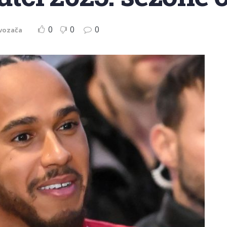
0
0
0
vozača