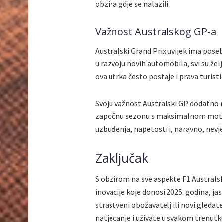
obzira gdje se nalazili.
Važnost Australskog GP-a
Australski Grand Prix uvijek ima pos
u razvoju novih automobila, svi su žel
ova utrka često postaje i prava turistič
Svoju važnost Australski GP dodatno n
započnu sezonu s maksimalnom motiva
uzbuđenja, napetosti i, naravno, nevj
Zaključak
S obzirom na sve aspekte F1 Australsk
inovacije koje donosi 2025. godina, ja
strastveni obožavatelj ili novi gledat
natjecanje i uživate u svakom trenutk