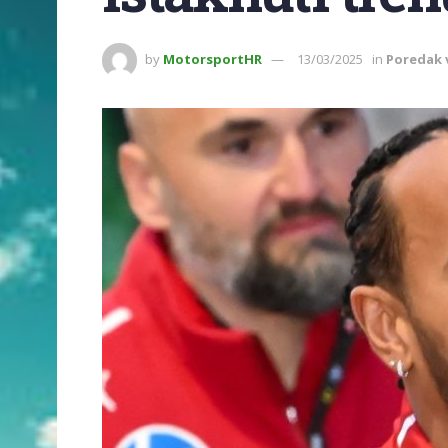
by
MotorsportHR
13/03/2025
in
Poredak 