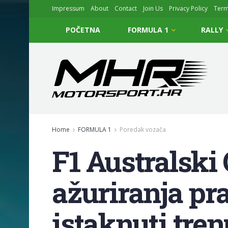
Impressum
About
Contact
Join Us
Privacy Policy
Ter
POČETNA
FORMULA 1
RALLY
Home
FORMULA 1
Poredak vozača
F1 Australski 
ažuriranja pra
istaknuti tren