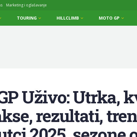
ms
Marketing i oglašavanje
TOURING
HILLCLIMB
MOTO GP
GP Uživo: Utrka, kv
kse, rezultati, tren
utci 2025. sezone 