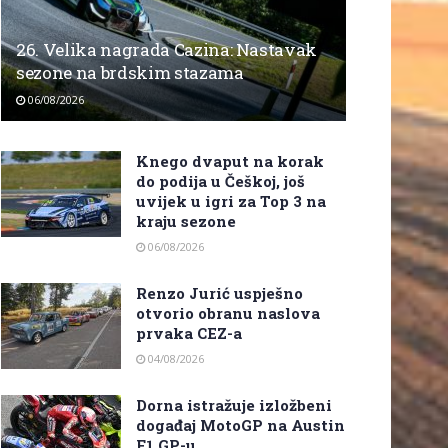
26. Velika nagrada Cazina: Nastavak
sezone na brdskim stazama
06/08/2026
Knego dvaput na korak
do podija u Češkoj, još
uvijek u igri za Top 3 na
kraju sezone
06/08/2026
Renzo Jurić uspješno
otvorio obranu naslova
prvaka CEZ-a
04/08/2026
Dorna istražuje izložbeni
događaj MotoGP na Austin
F1 GP-u