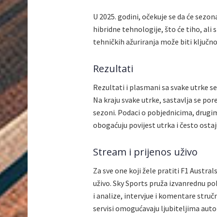
U 2025. godini, očekuje se da će sezon
hibridne tehnologije, što će tiho, ali 
tehničkih ažuriranja može biti ključno
Rezultati
Rezultati i plasmani sa svake utrke se
Na kraju svake utrke, sastavlja se por
sezoni. Podaci o pobjednicima, drugim 
obogaćuju povijest utrka i često ostaj
Stream i prijenos uživo
Za sve one koji žele pratiti F1 Australs
uživo. Sky Sports pruža izvanrednu p
i analize, intervjue i komentare struč
servisi omogućavaju ljubiteljima aut