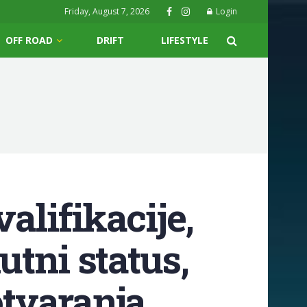
Friday, August 7, 2026
Login
OFF ROAD
DRIFT
LIFESTYLE
alifikacije,
utni status,
otvaranja