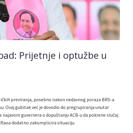
bad: Prijetnje i optužbe u
itičkih previranja, posebno nakon nedavnog poraza BRS-a
u. Ovaj gubitak već je dovodio do pregrupiranja unutar
i s najavom guvernera o dopuštanju ACB-u da pokrene slučaj
Raoa dodatno zakomplicira situaciju.