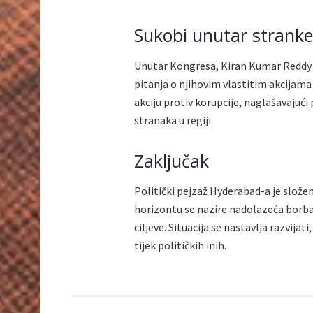
Sukobi unutar stranke
Unutar Kongresa, Kiran Kumar Reddy j
pitanja o njihovim vlastitim akcijama
akciju protiv korupcije, naglašavajuć
stranaka u regiji.
Zaključak
Politički pejzaž Hyderabad-a je složen
horizontu se nazire nadolazeća borba, 
ciljeve. Situacija se nastavlja razvija
tijek političkih inih.