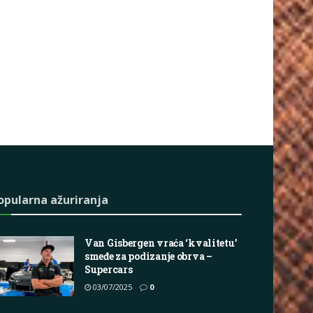
opularna ažuriranja
Van Gisbergen vraća ‘kvalitetu’
smeđe za podizanje obrva –
Supercars
03/07/2025
0