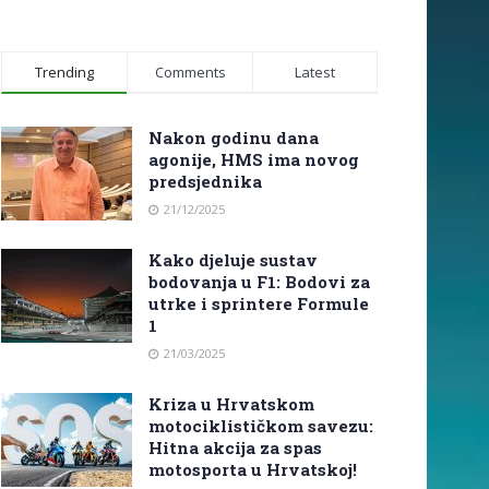
Trending
Comments
Latest
Nakon godinu dana
agonije, HMS ima novog
predsjednika
21/12/2025
Kako djeluje sustav
bodovanja u F1: Bodovi za
utrke i sprintere Formule
1
21/03/2025
Kriza u Hrvatskom
motociklističkom savezu:
Hitna akcija za spas
motosporta u Hrvatskoj!