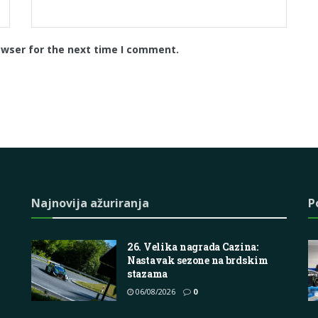
owser for the next time I comment.
Najnovija ažuriranja
P
26. Velika nagrada Cazina:
Nastavak sezone na brdskim
stazama
06/08/2026
0