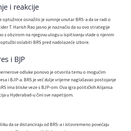
e i reakcije
optužnice osnažilo je sumnje unutar BRS-a da se radi o
 lider T. Harish Rao jasno je naznačio da su ovo strategije
o s obzirom na njegovu ulogu u ispitivanju vlade o njenim
h optužbi oslabiti BRS pred nadolazeće izbore.
es i BJP
vernerove odluke ponovo je otvorila temu o mogućim
a i BJP-a. BRS je već dulje vrijeme naglašavao postojanje
BRS ima bliske veze s BJP-om. Ova igra političkih Alijansa
acija u Hyderabad-u čini sve napetijom.
iliku da se distanciraju od BRS-a i istovremeno povećaju