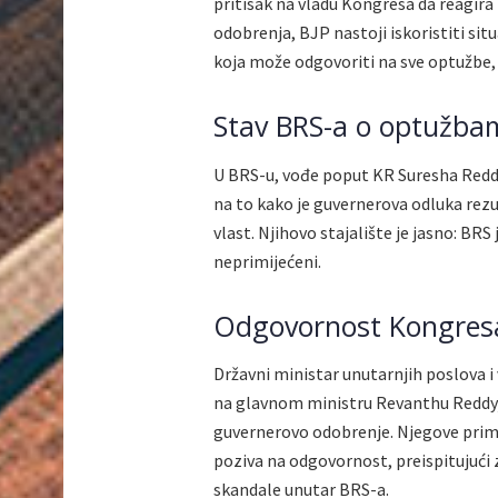
pritisak na vladu Kongresa da reagir
odobrenja, BJP nastoji iskoristiti si
koja može odgovoriti na sve optužbe,
Stav BRS-a o optužba
U BRS-u, vođe poput KR Suresha Reddy
na to kako je guvernerova odluka rezul
vlast. Njihovo stajalište je jasno: BRS
neprimijećeni.
Odgovornost Kongres
Državni ministar unutarnjih poslova 
na glavnom ministru Revanthu Reddyj
guvernerovo odobrenje. Njegove primj
poziva na odgovornost, preispitujući 
skandale unutar BRS-a.