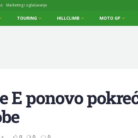
ms
Marketing i oglašavanje
TOURING
HILLCLIMB
MOTO GP
e E ponovo pokreć
obe
0
0
0
 E