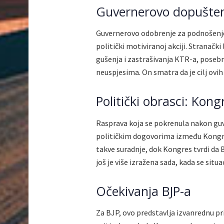
Guvernerovo dopuštenj
Guvernerovo odobrenje za podnošenje 
politički motiviranoj akciji. Stranački
gušenja i zastrašivanja KTR-a, posebn
neuspjesima. On smatra da je cilj ovi
Politički obrasci: Kongr
Rasprava koja se pokrenula nakon gu
političkim dogovorima između Kongres
takve suradnje, dok Kongres tvrdi da 
još je više izražena sada, kada se situ
Očekivanja BJP-a
Za BJP, ovo predstavlja izvanrednu pr