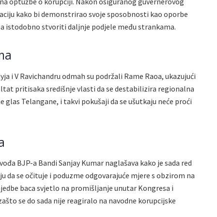
a na optužbe o korupciji. Nakon osiguranog guvernerovog
tuaciju kako bi demonstrirao svoje sposobnosti kao oporbe
 a istodobno stvoriti daljnje podjele među strankama.
ma
ja i V Ravichandru odmah su podržali Rame Raoa, ukazujući
tat pritisaka središnje vlasti da se destabilizira regionalna
 je glas Telangane, i takvi pokušaji da se ušutkaju neće proći
a
i vođa BJP-a Bandi Sanjay Kumar naglašava kako je sada red
u da se očituje i poduzme odgovarajuće mjere s obzirom na
edbe baca svjetlo na promišljanje unutar Kongresa i
zašto se do sada nije reagiralo na navodne korupcijske