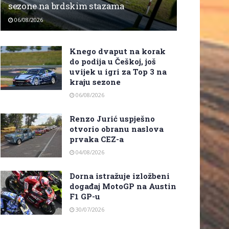
sezone na brdskim stazama
06/08/2026
Knego dvaput na korak
do podija u Češkoj, još
uvijek u igri za Top 3 na
kraju sezone
06/08/2026
Renzo Jurić uspješno
otvorio obranu naslova
prvaka CEZ-a
04/08/2026
Dorna istražuje izložbeni
događaj MotoGP na Austin
F1 GP-u
30/07/2026