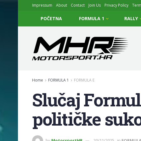
Impressum
About
Contact
Join Us
Privacy Policy
Ter
POČETNA
FORMULA 1
RALLY
Home
FORMULA 1
FORMULA E
Slučaj Formul
političke suk
by
MotorsportHR
20/11/2025
in
FORMULA