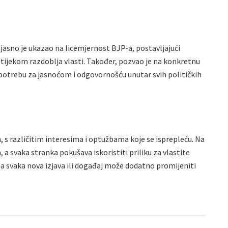
asno je ukazao na licemjernost BJP-a, postavljajući
 tijekom razdoblja vlasti. Također, pozvao je na konkretnu
i potrebu za jasnoćom i odgovornošću unutar svih političkih
, s različitim interesima i optužbama koje se isprepleću. Na
a svaka stranka pokušava iskoristiti priliku za vlastite
ti, a svaka nova izjava ili događaj može dodatno promijeniti