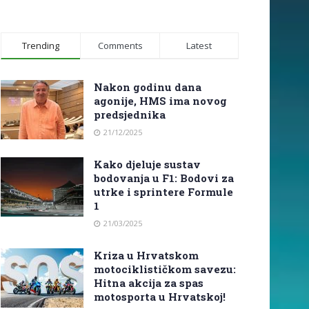
Trending
Comments
Latest
Nakon godinu dana
agonije, HMS ima novog
predsjednika
21/12/2025
Kako djeluje sustav
bodovanja u F1: Bodovi za
utrke i sprintere Formule
1
21/03/2025
Kriza u Hrvatskom
motociklističkom savezu:
Hitna akcija za spas
motosporta u Hrvatskoj!