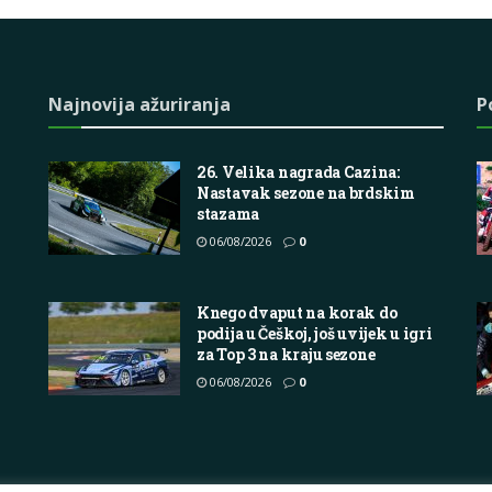
Najnovija ažuriranja
P
26. Velika nagrada Cazina:
Nastavak sezone na brdskim
stazama
06/08/2026
0
Knego dvaput na korak do
podija u Češkoj, još uvijek u igri
za Top 3 na kraju sezone
06/08/2026
0