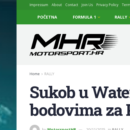
Impressum
About
Contact
Join Us
Privacy Policy
Ter
POČETNA
FORMULA 1
RALLY
Home
RALLY
Sukob u Wate
bodovima za 
by
MotorsportHR
20/11/2025
in
RALLY