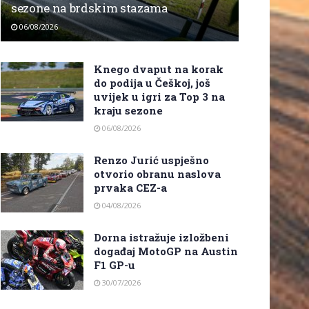
sezone na brdskim stazama
06/08/2026
Knego dvaput na korak
do podija u Češkoj, još
uvijek u igri za Top 3 na
kraju sezone
06/08/2026
Renzo Jurić uspješno
otvorio obranu naslova
prvaka CEZ-a
04/08/2026
Dorna istražuje izložbeni
događaj MotoGP na Austin
F1 GP-u
30/07/2026