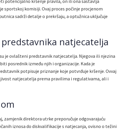
i potencijalno kršenje pravila, on ili ona sastavlja
uje sportskoj komisiji. Ovaj proces počinje procjenom
utnica sadrži detalje o prekršaju, a optužnica uključuje
predstavnika natjecatelja
u je ovlašteni predstavnik natjecatelja. Njegova ili njezina
i biti posrednik između njih i organizacije. Kada je
redstavnik potpisuje priznanje koje potvrđuje kršenje. Ovvaj
jivost natjecatelja prema pravilima i regulativama, ali i
znom
šaj, zamjenik direktora utrke preporučuje odgovarajuću
anih iznosa do diskvalifikacije s natjecanja, ovisno o težini