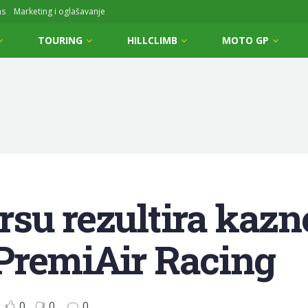
ms
Marketing i oglašavanje
TOURING
HILLCLIMB
MOTO GP
rsu rezultira kaz
PremiAir Racing
0
0
0