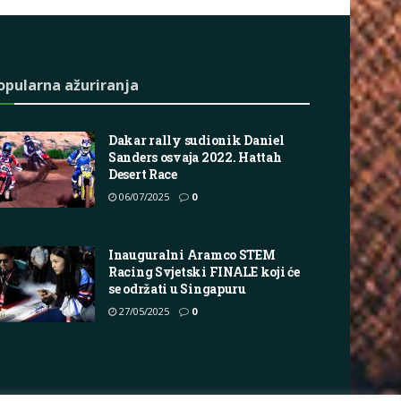
opularna ažuriranja
Dakar rally sudionik Daniel
Sanders osvaja 2022. Hattah
Desert Race
06/07/2025
0
Inauguralni Aramco STEM
Racing Svjetski FINALE koji će
se održati u Singapuru
27/05/2025
0