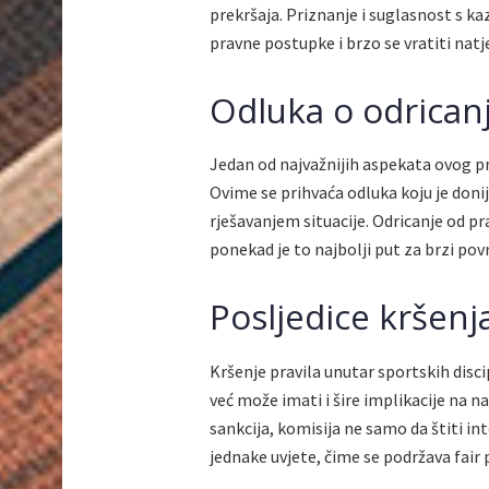
prekršaja. Priznanje i suglasnost s ka
pravne postupke i brzo se vratiti nat
Odluka o odrican
Jedan od najvažnijih aspekata ovog pr
Ovime se prihvaća odluka koju je donij
rješavanjem situacije. Odricanje od pr
ponekad je to najbolji put za brzi pov
Posljedice kršenja
Kršenje pravila unutar sportskih disci
već može imati i šire implikacije na n
sankcija, komisija ne samo da štiti int
jednake uvjete, čime se podržava fair p