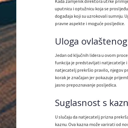
Kada zamjenik direktora utrke primijet
uputnicu i optužnicu koja se prosljeđ
događaja koji su uzrokovali sumnju. Up
pravne aspekte i moguće posljedice.
Uloga ovlaštenog 
Jedan od ključnih lidera u ovom proces
funkcija je predstavljati natjecatelje 
natjecatelj prekršio pravilo, njegov p
korak je značajan jer pokazuje prijeml
jasno prepoznavanje posljedica.
Suglasnost s ka
U slučaju da natjecatelj prizna prekr
kaznu. Ova kazna može varirati od novč