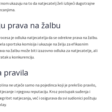
znom ukazuju na to da natjecatelj želi izbjeći dugotrajne
jecanjima.
ju prava na žalbu
ocesa je odluka natjecatelja da se odrekne prava na žalbu.
ela sportska komisija i ukazuje na želju za efikasnim
ava na žalbu može biti izazovno odluka za natjecatelje, ali
ratak u konkurenciju.
 pravila
plina ne utječe samo na pojedinca koji je prekršio pravilo,
atjecanje i njegovu reputaciju. Kroz postupak suđenja i
egritet natjecanja, već i osigurava da svi sudionici poštuju
lay.