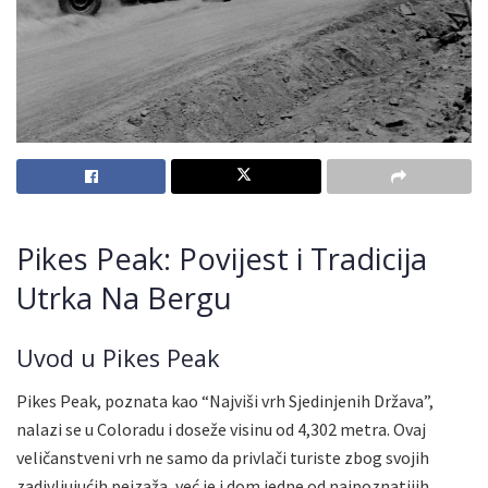
Pikes Peak: Povijest i Tradicija
Utrka Na Bergu
Uvod u Pikes Peak
Pikes Peak, poznata kao “Najviši vrh Sjedinjenih Država”,
nalazi se u Coloradu i doseže visinu od 4,302 metra. Ovaj
veličanstveni vrh ne samo da privlači turiste zbog svojih
zadivljujućih pejzaža, već je i dom jedne od najpoznatijih