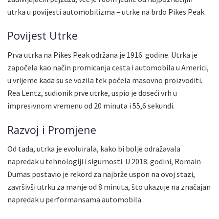
utrka u povijesti automobilizma – utrke na brdo Pikes Peak.
Povijest Utrke
Prva utrka na Pikes Peak održana je 1916. godine. Utrka je
započela kao način promicanja cesta i automobila u Americi,
u vrijeme kada su se vozila tek počela masovno proizvoditi.
Rea Lentz, sudionik prve utrke, uspio je doseći vrh u
impresivnom vremenu od 20 minuta i 55,6 sekundi.
Razvoj i Promjene
Od tada, utrka je evoluirala, kako bi bolje odražavala
napredak u tehnologiji i sigurnosti. U 2018. godini, Romain
Dumas postavio je rekord za najbrže uspon na ovoj stazi,
završivši utrku za manje od 8 minuta, što ukazuje na značajan
napredak u performansama automobila.