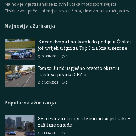
Najnovije vijesti i analize iz svih kutaka motosport svijeta.
Ekskluzivne priče i intervjue s vozačima, timovima i stručnjacima.
Najnovija ažuriranja
Knego dvaput na korak do podija u Češkoj,
još uvijek u igri za Top 3 na kraju sezone
06/08/2026
0
Renzo Jurić uspješno otvorio obranu
naslova prvaka CEZ-a
04/08/2026
0
Popularna ažuriranja
Svi cestovni i ulični tereni nisu jednaki –
zaštitne ograde
21/06/2026
0