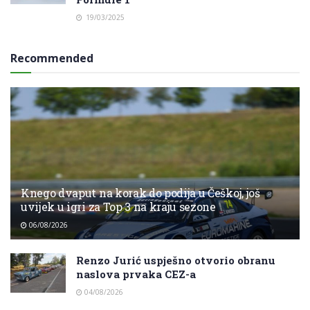
19/03/2025
Recommended
Knego dvaput na korak do podija u Češkoj, još
uvijek u igri za Top 3 na kraju sezone
06/08/2026
Renzo Jurić uspješno otvorio obranu
naslova prvaka CEZ-a
04/08/2026