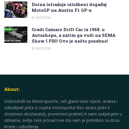
Dorna istražuje izložbeni događaj
MotoGP na Austin F1 GP-u
30/07/2026
Gradi Camaro Drift Car iz 1968. u
Autoshopu, a zatim ga vodi na SEMA
Show I PRI! Ovo je nešto posebno!
30/07/2026
About:
Dobrodošli na Motorsport.hr, vaš glavni izvor vijesti, analiza i
uzbudljivih priča iz svijeta motosporta! Bez obzira jeste li
strastveni obožavatelj, povremeni pratitelj ili sami sudjelujete u
utrkama, ovdje ćete pronaći sve što vam je potrebno za dozu
brzine i uzbuđenja