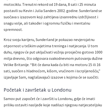
motociklu. Trenutni rekord od 19 dana, 8 sati i 25 minuta
postavili su Kevin i Julia Sanders 2002. godine. Sunderland se
suočava s izazovom koji zahtijeva izvanrednu izdržljivost i
snagu volje, ali također i ogromnu fizičku i mentalnu
spremnost.
Kroz svoju karijeru, Sunderland je pokazao nevjerojatnu
otpornost u teškim uvjetima treninga i natjecanja. U tom
duhu, njegov će put uključivati vožnju prosječno gotovo 1000
milja dnevno, što odgovara svakodnevnom putovanju dužine
Velike Britanije. “Bit će dana kada ću biti na motoru 15 ili 16
sati, suočen s hladnoćom, kišom, vrućinom i iscrpljenošću,”
izjavljuje Sam, naglašavajući izazove s kojima će se suočiti.
Početak i završetak u Londonu
Samov put započet će i završiti u Londonu, gdje će imati
priliku ostaviti nasljeđe koje nadilazi njegovu natjecateljsku