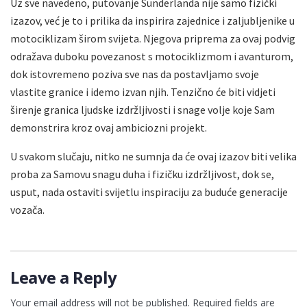
Uz sve navedeno, putovanje Sunderlanda nije samo fizički
izazov, već je to i prilika da inspirira zajednice i zaljubljenike u
motociklizam širom svijeta. Njegova priprema za ovaj podvig
odražava duboku povezanost s motociklizmom i avanturom,
dok istovremeno poziva sve nas da postavljamo svoje
vlastite granice i idemo izvan njih. Tenzično će biti vidjeti
širenje granica ljudske izdržljivosti i snage volje koje Sam
demonstrira kroz ovaj ambiciozni projekt.
U svakom slučaju, nitko ne sumnja da će ovaj izazov biti velika
proba za Samovu snagu duha i fizičku izdržljivost, dok se,
usput, nada ostaviti svijetlu inspiraciju za buduće generacije
vozača.
Leave a Reply
Your email address will not be published.
Required fields are