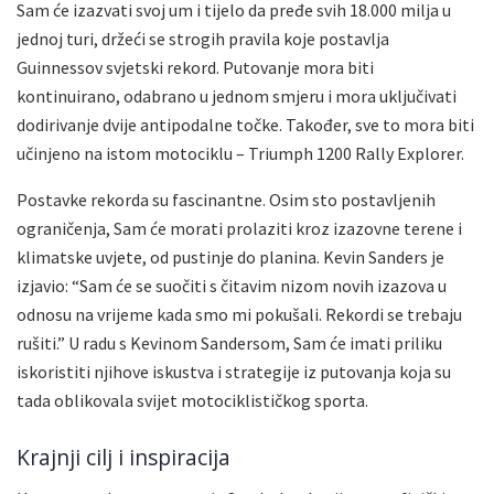
Sam će izazvati svoj um i tijelo da pređe svih 18.000 milja u
jednoj turi, držeći se strogih pravila koje postavlja
Guinnessov svjetski rekord. Putovanje mora biti
kontinuirano, odabrano u jednom smjeru i mora uključivati
dodirivanje dvije antipodalne točke. Također, sve to mora biti
učinjeno na istom motociklu – Triumph 1200 Rally Explorer.
Postavke rekorda su fascinantne. Osim sto postavljenih
ograničenja, Sam će morati prolaziti kroz izazovne terene i
klimatske uvjete, od pustinje do planina. Kevin Sanders je
izjavio: “Sam će se suočiti s čitavim nizom novih izazova u
odnosu na vrijeme kada smo mi pokušali. Rekordi se trebaju
rušiti.” U radu s Kevinom Sandersom, Sam će imati priliku
iskoristiti njihove iskustva i strategije iz putovanja koja su
tada oblikovala svijet motociklističkog sporta.
Krajnji cilj i inspiracija