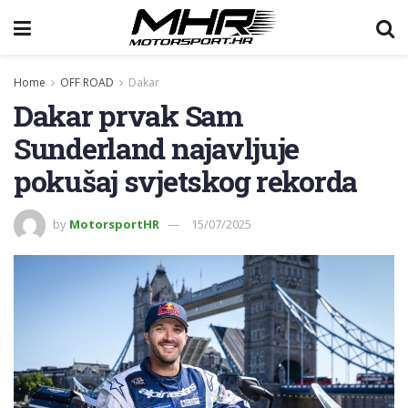
Home
OFF ROAD
Dakar
Dakar prvak Sam
Sunderland najavljuje
pokušaj svjetskog rekorda
by
MotorsportHR
15/07/2025