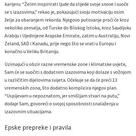
karijeru. “Želim inspirirati ljude da slijede svoje snove i suoče
se s izazovima,” rekao je, pokazujući svoju motivaciju osim
želje za obaranjem rekorda. Njegovo putovanje proći će kroz
nekoliko zemalja, od Turske do Bliskog Istoka, kroz Saudijsku
Arabiju i Ujedinjene Arapske Emirate, zatim u Australiju, Novi
Zeland, SAD i Kanadu, prije nego što se vrati u Europu i
konačno u Veliku Britaniju.
Uzimajući u obzir razne vremenske zone i klimatske uvjete,
Sam će se suočiti s dodatnim izazovima koji dolaze s vožnjom
u različitim dijelovima svijeta. Očekuje se da će preći 13
vremenskih zona, što dodatno komplicira njegov plan.
“Uspijevam u nepoznatom, jer smišljam stvari na putu,”
dodaje Sam, govoreći o svojoj sposobnosti snalaženja u
izazovnim situacijama.
Epske prepreke i pravila