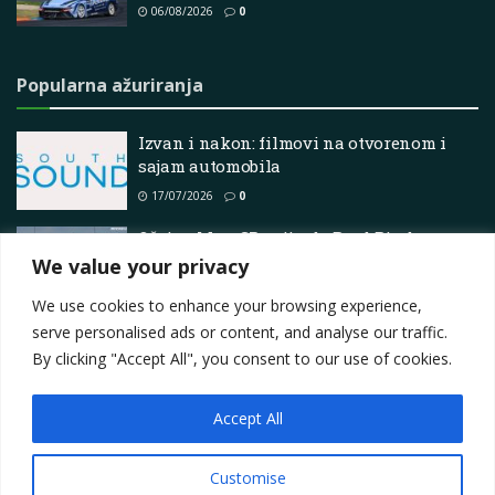
06/08/2026
0
Popularna ažuriranja
Izvan i nakon: filmovi na otvorenom i
sajam automobila
17/07/2026
0
Očajna MotoGP zvijezda Brad Binder
otkriva šokantnu istinu o svom 15. mjestu
We value your privacy
28/05/2025
0
We use cookies to enhance your browsing experience,
serve personalised ads or content, and analyse our traffic.
By clicking "Accept All", you consent to our use of cookies.
Accept All
Impressum
About
Contact
Join Us
Privacy Policy
Terms
Marketing i oglašavanje
Customise