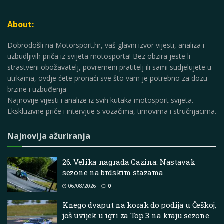
About:
Dobrodošli na Motorsport.hr, vaš glavni izvor vijesti, analiza i
uzbudljivih priča iz svijeta motosporta! Bez obzira jeste li
strastveni obožavatelj, povremeni pratitelj ili sami sudjelujete u
utrkama, ovdje ćete pronaći sve što vam je potrebno za dozu
brzine i uzbuđenja
Najnovije vijesti i analize iz svih kutaka motosport svijeta.
Ekskluzivne priče i intervjue s vozačima, timovima i stručnjacima.
Najnovija ažuriranja
26. Velika nagrada Cazina: Nastavak
sezone na brdskim stazama
06/08/2026
0
Knego dvaput na korak do podija u Češkoj,
još uvijek u igri za Top 3 na kraju sezone