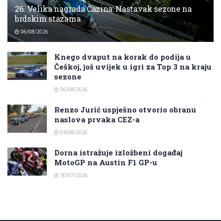
26. Velika nagrada Cazina: Nastavak sezone na
brdskim stazama
06/08/2026
Knego dvaput na korak do podija u
Češkoj, još uvijek u igri za Top 3 na kraju
sezone
06/08/2026
Renzo Jurić uspješno otvorio obranu
naslova prvaka CEZ-a
04/08/2026
Dorna istražuje izložbeni događaj
MotoGP na Austin F1 GP-u
30/07/2026