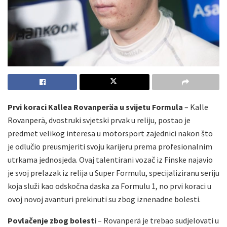
Prvi koraci Kallea Rovanperäa u svijetu Formula
– Kalle
Rovanperä, dvostruki svjetski prvak u reliju, postao je
predmet velikog interesa u motorsport zajednici nakon što
je odlučio preusmjeriti svoju karijeru prema profesionalnim
utrkama jednosjeda. Ovaj talentirani vozač iz Finske najavio
je svoj prelazak iz relija u Super Formulu, specijaliziranu seriju
koja služi kao odskočna daska za Formulu 1, no prvi koraci u
ovoj novoj avanturi prekinuti su zbog iznenadne bolesti.
Povlačenje zbog bolesti
– Rovanperä je trebao sudjelovati u