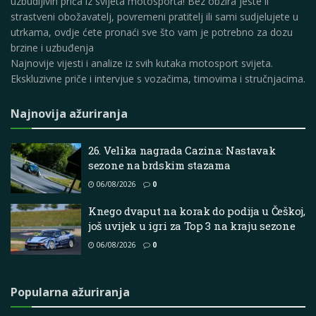
uzbudljivih priča iz svijeta motosporta! Bez obzira jeste li
strastveni obožavatelj, povremeni pratitelj ili sami sudjelujete u
utrkama, ovdje ćete pronaći sve što vam je potrebno za dozu
brzine i uzbuđenja
Najnovije vijesti i analize iz svih kutaka motosport svijeta.
Ekskluzivne priče i intervjue s vozačima, timovima i stručnjacima.
Najnovija ažuriranja
26. Velika nagrada Cazina: Nastavak
sezone na brdskim stazama
06/08/2026
0
Knego dvaput na korak do podija u Češkoj,
još uvijek u igri za Top 3 na kraju sezone
06/08/2026
0
Popularna ažuriranja