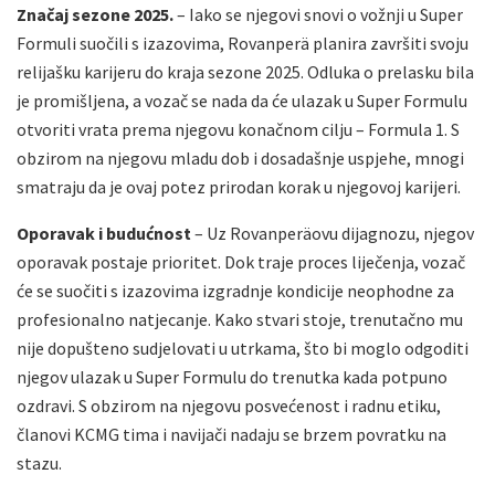
Značaj sezone 2025.
– Iako se njegovi snovi o vožnji u Super
Formuli suočili s izazovima, Rovanperä planira završiti svoju
relijašku karijeru do kraja sezone 2025. Odluka o prelasku bila
je promišljena, a vozač se nada da će ulazak u Super Formulu
otvoriti vrata prema njegovu konačnom cilju – Formula 1. S
obzirom na njegovu mladu dob i dosadašnje uspjehe, mnogi
smatraju da je ovaj potez prirodan korak u njegovoj karijeri.
Oporavak i budućnost
– Uz Rovanperäovu dijagnozu, njegov
oporavak postaje prioritet. Dok traje proces liječenja, vozač
će se suočiti s izazovima izgradnje kondicije neophodne za
profesionalno natjecanje. Kako stvari stoje, trenutačno mu
nije dopušteno sudjelovati u utrkama, što bi moglo odgoditi
njegov ulazak u Super Formulu do trenutka kada potpuno
ozdravi. S obzirom na njegovu posvećenost i radnu etiku,
članovi KCMG tima i navijači nadaju se brzem povratku na
stazu.