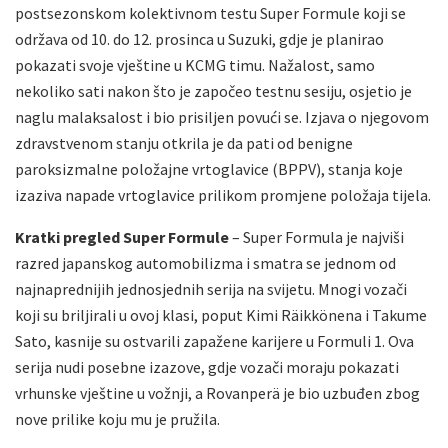
postsezonskom kolektivnom testu Super Formule koji se
održava od 10. do 12. prosinca u Suzuki, gdje je planirao
pokazati svoje vještine u KCMG timu. Nažalost, samo
nekoliko sati nakon što je započeo testnu sesiju, osjetio je
naglu malaksalost i bio prisiljen povući se. Izjava o njegovom
zdravstvenom stanju otkrila je da pati od benigne
paroksizmalne položajne vrtoglavice (BPPV), stanja koje
izaziva napade vrtoglavice prilikom promjene položaja tijela.
Kratki pregled Super Formule
– Super Formula je najviši
razred japanskog automobilizma i smatra se jednom od
najnaprednijih jednosjednih serija na svijetu. Mnogi vozači
koji su briljirali u ovoj klasi, poput Kimi Räikkönena i Takume
Sato, kasnije su ostvarili zapažene karijere u Formuli 1. Ova
serija nudi posebne izazove, gdje vozači moraju pokazati
vrhunske vještine u vožnji, a Rovanperä je bio uzbuđen zbog
nove prilike koju mu je pružila.