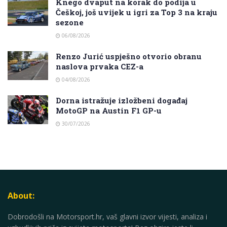
Knego dvaput na korak do podija u
Češkoj, još uvijek u igri za Top 3 na kraju
sezone
06/08/2026
Renzo Jurić uspješno otvorio obranu
naslova prvaka CEZ-a
04/08/2026
Dorna istražuje izložbeni događaj
MotoGP na Austin F1 GP-u
30/07/2026
About:
Dobrodošli na Motorsport.hr, vaš glavni izvor vijesti, analiza i