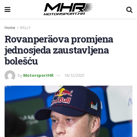
Home
RALLY
Rovanperäova promjena
jednosjeda zaustavljena
bolešću
by
MotorsportHR
16/12/2025