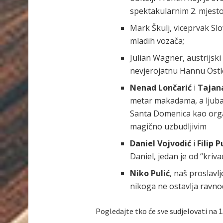
spektakularnim 2. mjes
Mark Škulj
, viceprvak Slo
mladih vozača;
Julian Wagner,
austrijski
nevjerojatnu Hannu Ostl
Nenad Lončarić
i
Tajana
metar makadama, a ljubav
Santa Domenica kao organ
magično uzbudljivim
Daniel Vojvodić
i
Filip P
Daniel, jedan je od “kriv
Niko Pulić
, naš proslavlj
nikoga ne ostavlja ravn
Pogledajte tko će sve sudjelovati na 