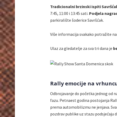
Tradicionalni brzinski ispiti Savršć
7:45, 11:00 i 13:45 sati.
Podjela nagra
parkiralište šoderice Savršćak.
Više informacija svakako potražite n
Ulaz za gledatelje za sva tri dana je
b
Rally emocije na vrhuncu
Odbrojavanje do početka jednog od naj
fazu.
Petnaest godina postojanja Ral
prema automobilizmu ne jenjava. Svaki 
pozdrav publike uz stazu podsjećaju da