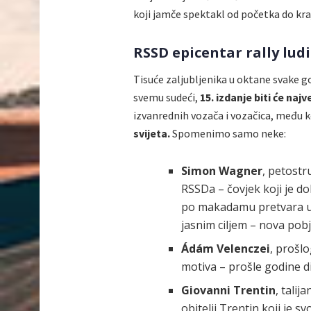
koji jamče spektakl od početka do kra
RSSD epicentar rally ludi
Tisuće zaljubljenika u oktane svake g
svemu sudeći,
15. izdanje biti će najv
izvanrednih vozača i vozačica, među 
svijeta.
Spomenimo samo neke:
Simon Wagner
,
petostru
RSSDa – čovjek koji je d
po makadamu pretvara u 
jasnim ciljem – nova pobj
Ádám Velenczei
, prošl
motiva – prošle godine di
Giovanni Trentin
, tali
obitelji Trentin koji je 