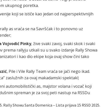
tom ukupnog poretka.
venije koji se ističe kao jedan od najperspektivnijih
 rally as vraća se na Savršćak i to ponovno uz
ender;
 Vojvodić Pinky
, žive svaki zavoj, svaki skok i svaki
 prema rallyju utkali su u svako izdanje Rally Showa
izatori i kao dio ekipe koja ovaj show čini tako
uzić
, Pile i Vile Rally Team vraća se jači nego ikad.
aca” zaslužnih za ovaj makadamski spektakl;
eni automobilistički as, majstor volana i vozač koji
odušnim spreman je za svoj peti nastup na RSSDu
15. Rally Showu Santa Domenica – Lista prijava 15 RSSD 2025.