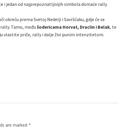
ice i jedan od najprepoznatljivijih simbola domaće rally
oči okreću prema Svetoj Nedelji i Savršćaku, gdje će se
 u rally. Tamo, među
šodericama Horvat, Draclin i Belak
, te
lastite priče, rally i dalje živi punim intenzitetom.
elds are marked
*