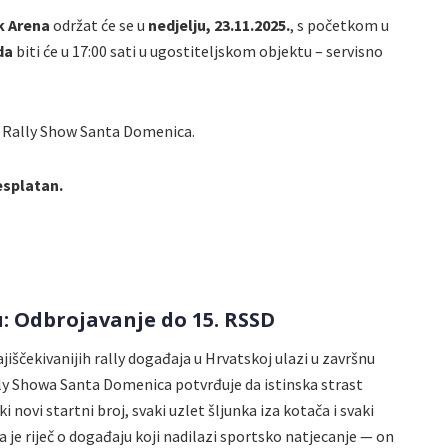
ak Arena
održat će se u
nedjelju, 23.11.2025.
, s početkom u
da
biti će u 17:00 sati u ugostiteljskom objektu – servisno
a Rally Show Santa Domenica.
esplatan.
: Odbrojavanje do 15. RSSD
iščekivanijih rally događaja u Hrvatskoj ulazi u završnu
ly Showa Santa Domenica potvrđuje da istinska strast
novi startni broj, svaki uzlet šljunka iza kotača i svaki
 je riječ o događaju koji nadilazi sportsko natjecanje — on