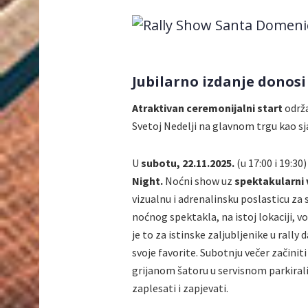
Jubilarno izdanje donosi 
Atraktivan ceremonijalni start
održa
Svetoj Nedelji na glavnom trgu kao sja
U
subotu, 22.11.2025.
(u 17:00 i 19:30
Night.
Noćni show uz
spektakularni
vizualnu i adrenalinsku poslasticu za 
noćnog spektakla, na istoj lokaciji, vo
je to za istinske zaljubljenike u rally
svoje favorite. Subotnju večer začiniti
grijanom šatoru u servisnom parkirališ
zaplesati i zapjevati.