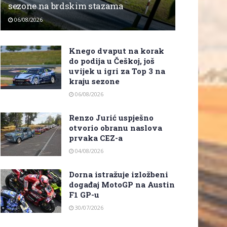
sezone na brdskim stazama
06/08/2026
Knego dvaput na korak
do podija u Češkoj, još
uvijek u igri za Top 3 na
kraju sezone
06/08/2026
Renzo Jurić uspješno
otvorio obranu naslova
prvaka CEZ-a
04/08/2026
Dorna istražuje izložbeni
događaj MotoGP na Austin
F1 GP-u
30/07/2026