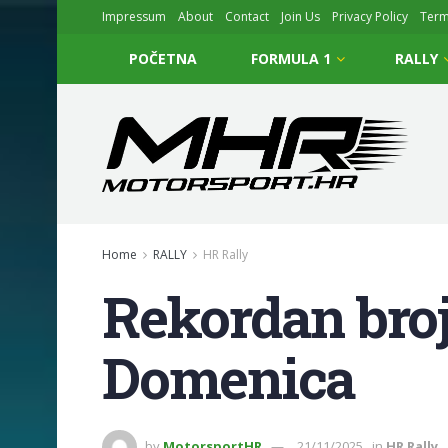
Impressum
About
Contact
Join Us
Privacy Policy
Ter
POČETNA
FORMULA 1
RALLY
Home
RALLY
HR Rally
Rekordan broj
Domenica
by
MotorsportHR
21/11/2025
in
HR Rally