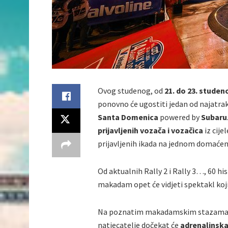
Ovog studenog, od
21. do 23. studen
ponovno će ugostiti jedan od najatrak
Santa Domenica
powered by
Subaru
prijavljenih vozača i vozačica
iz cije
prijavljenih ikada na jednom domaćem,
Od aktualnih Rally 2 i Rally 3…, 60 h
makadam opet će vidjeti spektakl koj
Na poznatim makadamskim stazama Sav
natjecatelje dočekat će
adrenalinsk