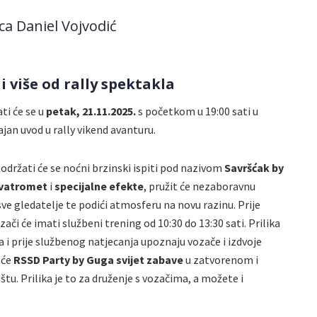
i više od rally spektakla
ti će se u
petak, 21.11.2025.
s početkom u 19:00 sati u
jan uvod u rally vikend avanturu.
) održati će se noćni brzinski ispiti pod nazivom
Savršćak by
 vatromet
i
specijalne efekte
, pružit će nezaboravnu
sve gledatelje te podići atmosferu na novu razinu. Prije
zači će imati službeni trening od 10:30 do 13:30 sati. Prilika
 da i prije službenog natjecanja upoznaju vozače i izdvoje
 će
RSSD Party by Guga svijet zabave
u zatvorenom i
tu. Prilika je to za druženje s vozačima, a možete i