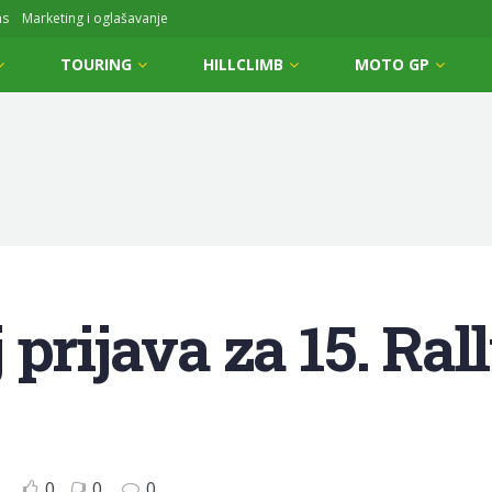
ms
Marketing i oglašavanje
TOURING
HILLCLIMB
MOTO GP
 prijava za 15. Ra
0
0
0