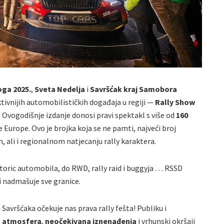
oga 2025.
,
Sveta Nedelja
i
Savršćak kraj Samobora
tivnijih automobilističkih događaja u regiji —
Rally Show
. Ovogodišnje izdanje donosi pravi spektakl s više od
160
le Europe.
Ovo je brojka koja se ne pamti, najveći broj
 ali i regionalnom natjecanju rally karaktera.
istoric automobila, do RWD, rally raid i buggyja … RSSD
i nadmašuje sve granice.
ršćaka očekuje nas prava rally fešta! Publiku i
a atmosfera
,
neočekivana iznenađenja
i vrhunski okršaji