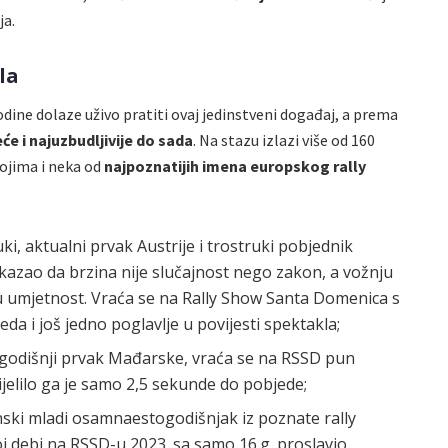
ja.
la
odine dolaze uživo pratiti ovaj jedinstveni događaj, a prema
eće i najuzbudljivije do sada
. Na stazu izlazi više od 160
kojima i neka od
najpoznatijih imena europskog rally
ki, aktualni prvak Austrije i trostruki pobjednik
okazao da brzina nije slučajnost nego zakon, a vožnju
umjetnost. Vraća se na Rally Show Santa Domenica s
eda i još jedno poglavlje u povijesti spektakla;
ogodišnji prvak Mađarske, vraća se na RSSD pun
jelilo ga je samo 2,5 sekunde do pobjede;
janski mladi osamnaestogodišnjak iz poznate rally
svoj debi na RSSD-u 2023. sa samo 16.g. proslavio