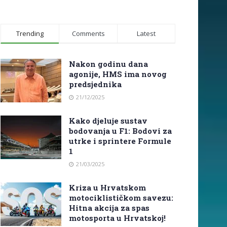
Trending
Comments
Latest
Nakon godinu dana
agonije, HMS ima novog
predsjednika
21/12/2025
Kako djeluje sustav
bodovanja u F1: Bodovi za
utrke i sprintere Formule
1
21/03/2025
Kriza u Hrvatskom
motociklističkom savezu:
Hitna akcija za spas
motosporta u Hrvatskoj!