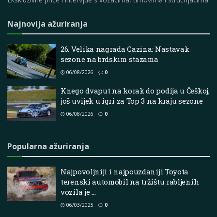
Najnovija ažuriranja
26. Velika nagrada Cazina: Nastavak
sezone na brdskim stazama
06/08/2026
0
Knego dvaput na korak do podija u Češkoj,
još uvijek u igri za Top 3 na kraju sezone
06/08/2026
0
Popularna ažuriranja
Najpovoljniji i najpouzdaniji Toyota
terenski automobil na tržištu rabljenih
vozila je …
06/03/2025
0