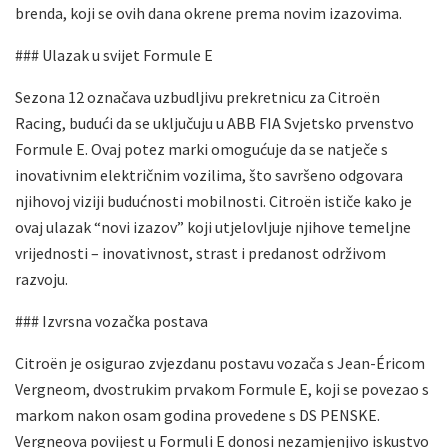
brenda, koji se ovih dana okrene prema novim izazovima.
### Ulazak u svijet Formule E
Sezona 12 označava uzbudljivu prekretnicu za Citroën
Racing, budući da se uključuju u ABB FIA Svjetsko prvenstvo
Formule E. Ovaj potez marki omogućuje da se natječe s
inovativnim električnim vozilima, što savršeno odgovara
njihovoj viziji budućnosti mobilnosti. Citroën ističe kako je
ovaj ulazak “novi izazov” koji utjelovljuje njihove temeljne
vrijednosti – inovativnost, strast i predanost održivom
razvoju.
### Izvrsna vozačka postava
Citroën je osigurao zvjezdanu postavu vozača s Jean-Éricom
Vergneom, dvostrukim prvakom Formule E, koji se povezao s
markom nakon osam godina provedene s DS PENSKE.
Vergneova povijest u Formuli E donosi nezamjenjivo iskustvo