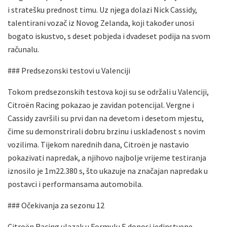
i stratešku prednost timu. Uz njega dolazi Nick Cassidy,
talentirani vozač iz Novog Zelanda, koji također unosi
bogato iskustvo, s deset pobjeda i dvadeset podija na svom
računalu.
### Predsezonski testovi u Valenciji
Tokom predsezonskih testova koji su se održali u Valenciji,
Citroën Racing pokazao je zavidan potencijal. Vergne i
Cassidy završili su prvi dan na devetom i desetom mjestu,
čime su demonstrirali dobru brzinu i usklađenost s novim
vozilima. Tijekom narednih dana, Citroën je nastavio
pokazivati napredak, a njihovo najbolje vrijeme testiranja
iznosilo je 1m22.380 s, što ukazuje na značajan napredak u
postavci i performansama automobila.
### Očekivanja za sezonu 12
Citroën Racing ulazak u Formulu E donosi jedinstvene