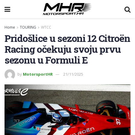
Home
TOURING
WTCC
Pridošlice u sezoni 12 Citroën
Racing očekuju svoju prvu
sezonu u Formuli E
by
MotorsportHR
21/11/2025