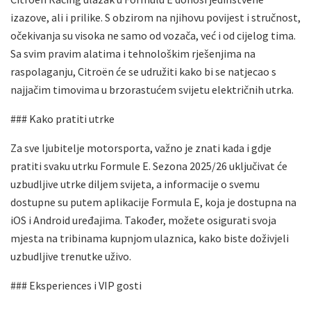
izazove, ali i prilike. S obzirom na njihovu povijest i stručnost,
očekivanja su visoka ne samo od vozača, već i od cijelog tima.
Sa svim pravim alatima i tehnološkim rješenjima na
raspolaganju, Citroën će se udružiti kako bi se natjecao s
najjačim timovima u brzorastućem svijetu električnih utrka.
### Kako pratiti utrke
Za sve ljubitelje motorsporta, važno je znati kada i gdje
pratiti svaku utrku Formule E. Sezona 2025/26 uključivat će
uzbudljive utrke diljem svijeta, a informacije o svemu
dostupne su putem aplikacije Formula E, koja je dostupna na
iOS i Android uređajima. Također, možete osigurati svoja
mjesta na tribinama kupnjom ulaznica, kako biste doživjeli
uzbudljive trenutke uživo.
### Eksperiences i VIP gosti