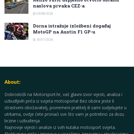
naslova prvaka CEZ-a
04/08/2026
Dorna istražuje izložbeni događaj
MotoGP na Austin F1 GP-u
30/07/2026
About:
Dobrodošli na Motorsport.hr, vaš glavni izvor vijesti, analiza i
uzbudljivih priča iz svijeta motosporta! Bez obzira jeste li
strastveni obožavatelj, povremeni pratitelj ili sami sudjelujete u
utrkama, ovdje ćete pronaći sve što vam je potrebno za dozu
brzine i uzbuđenja
Najnovije vijesti i analize iz svih kutaka motosport svijeta.
Ekskluzivne priče i intervjue s vozačima, timovima i stručnjacima.