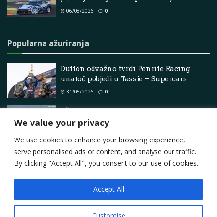
06/08/2026
0
Popularna ažuriranja
Dutton odvažno tvrdi Penrite Racing
unatoč pobjedi u Tassie – Supercars
31/05/2026
0
Očajna MotoGP zvijezda Brad Binder
otkriva šokantnu istinu o svom 15. mjestu
We value your privacy
28/05/2025
0
We use cookies to enhance your browsing experience,
serve personalised ads or content, and analyse our traffic.
By clicking "Accept All", you consent to our use of cookies.
Accept All
Impressum
About
Contact
Join Us
Privacy Policy
Terms
Marketing i oglašavanje
Customise