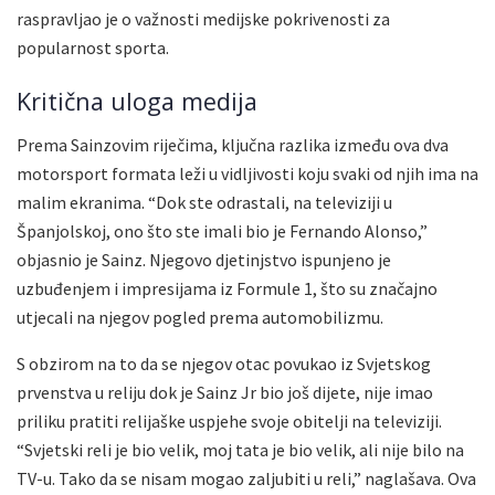
raspravljao je o važnosti medijske pokrivenosti za
popularnost sporta.
Kritična uloga medija
Prema Sainzovim riječima, ključna razlika između ova dva
motorsport formata leži u vidljivosti koju svaki od njih ima na
malim ekranima. “Dok ste odrastali, na televiziji u
Španjolskoj, ono što ste imali bio je Fernando Alonso,”
objasnio je Sainz. Njegovo djetinjstvo ispunjeno je
uzbuđenjem i impresijama iz Formule 1, što su značajno
utjecali na njegov pogled prema automobilizmu.
S obzirom na to da se njegov otac povukao iz Svjetskog
prvenstva u reliju dok je Sainz Jr bio još dijete, nije imao
priliku pratiti relijaške uspjehe svoje obitelji na televiziji.
“Svjetski reli je bio velik, moj tata je bio velik, ali nije bilo na
TV-u. Tako da se nisam mogao zaljubiti u reli,” naglašava. Ova