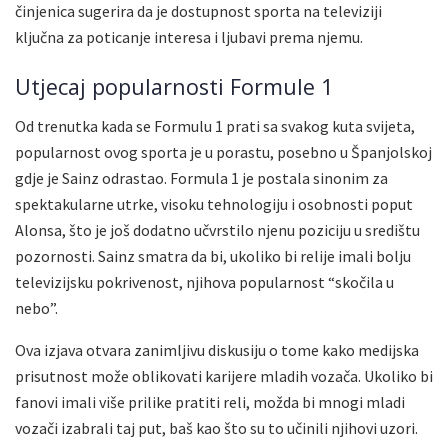
činjenica sugerira da je dostupnost sporta na televiziji
ključna za poticanje interesa i ljubavi prema njemu.
Utjecaj popularnosti Formule 1
Od trenutka kada se Formulu 1 prati sa svakog kuta svijeta,
popularnost ovog sporta je u porastu, posebno u Španjolskoj
gdje je Sainz odrastao. Formula 1 je postala sinonim za
spektakularne utrke, visoku tehnologiju i osobnosti poput
Alonsa, što je još dodatno učvrstilo njenu poziciju u središtu
pozornosti. Sainz smatra da bi, ukoliko bi relije imali bolju
televizijsku pokrivenost, njihova popularnost “skočila u
nebo”.
Ova izjava otvara zanimljivu diskusiju o tome kako medijska
prisutnost može oblikovati karijere mladih vozača. Ukoliko bi
fanovi imali više prilike pratiti reli, možda bi mnogi mladi
vozači izabrali taj put, baš kao što su to učinili njihovi uzori.