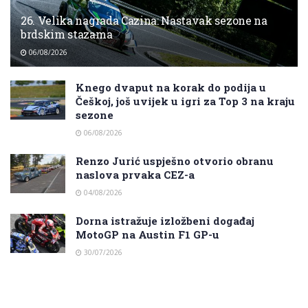
26. Velika nagrada Cazina: Nastavak sezone na
brdskim stazama
06/08/2026
Knego dvaput na korak do podija u
Češkoj, još uvijek u igri za Top 3 na kraju
sezone
06/08/2026
Renzo Jurić uspješno otvorio obranu
naslova prvaka CEZ-a
04/08/2026
Dorna istražuje izložbeni događaj
MotoGP na Austin F1 GP-u
30/07/2026