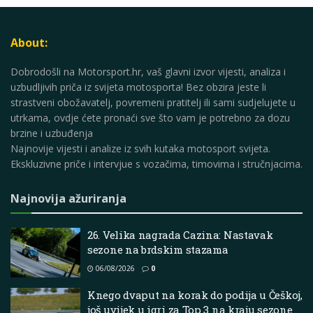
About:
Dobrodošli na Motorsport.hr, vaš glavni izvor vijesti, analiza i
uzbudljivih priča iz svijeta motosporta! Bez obzira jeste li
strastveni obožavatelj, povremeni pratitelj ili sami sudjelujete u
utrkama, ovdje ćete pronaći sve što vam je potrebno za dozu
brzine i uzbuđenja
Najnovije vijesti i analize iz svih kutaka motosport svijeta.
Ekskluzivne priče i intervjue s vozačima, timovima i stručnjacima.
Najnovija ažuriranja
26. Velika nagrada Cazina: Nastavak
sezone na brdskim stazama
06/08/2026
0
Knego dvaput na korak do podija u Češkoj,
još uvijek u igri za Top 3 na kraju sezone