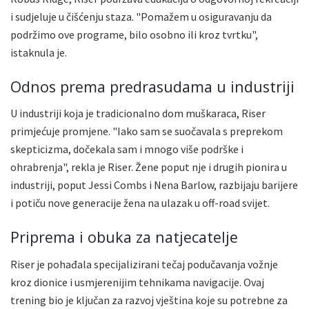
i sudjeluje u čišćenju staza. "Pomažem u osiguravanju da
podržimo ove programe, bilo osobno ili kroz tvrtku",
istaknula je.
Odnos prema predrasudama u industriji
U industriji koja je tradicionalno dom muškaraca, Riser
primjećuje promjene. "Iako sam se suočavala s preprekom
skepticizma, dočekala sam i mnogo više podrške i
ohrabrenja", rekla je Riser. Žene poput nje i drugih pionira u
industriji, poput Jessi Combs i Nena Barlow, razbijaju barijere
i potiču nove generacije žena na ulazak u off-road svijet.
Priprema i obuka za natjecatelje
Riser je pohađala specijalizirani tečaj podučavanja vožnje
kroz dionice i usmjerenijim tehnikama navigacije. Ovaj
trening bio je ključan za razvoj vještina koje su potrebne za