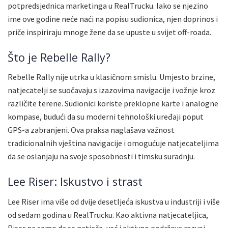
potpredsjednica marketinga u RealTrucku. Iako se njezino
ime ove godine neće naći na popisu sudionica, njen doprinos i
priče inspiriraju mnoge žene da se upuste u svijet off-roada.
Što je Rebelle Rally?
Rebelle Rally nije utrka u klasičnom smislu. Umjesto brzine,
natjecatelji se suočavaju s izazovima navigacije i vožnje kroz
različite terene. Sudionici koriste preklopne karte i analogne
kompase, budući da su moderni tehnološki uređaji poput
GPS-a zabranjeni. Ova praksa naglašava važnost
tradicionalnih vještina navigacije i omogućuje natjecateljima
da se oslanjaju na svoje sposobnosti i timsku suradnju.
Lee Riser: Iskustvo i strast
Lee Riser ima više od dvije desetljeća iskustva u industriji i više
od sedam godina u RealTrucku. Kao aktivna natjecateljica,
Riser ne samo da se natječe, već i aktivno podržava razvoj