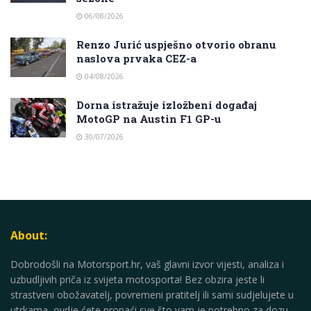
06/08/2026
Renzo Jurić uspješno otvorio obranu
naslova prvaka CEZ-a
04/08/2026
Dorna istražuje izložbeni događaj
MotoGP na Austin F1 GP-u
30/07/2026
About:
Dobrodošli na Motorsport.hr, vaš glavni izvor vijesti, analiza i
uzbudljivih priča iz svijeta motosporta! Bez obzira jeste li
strastveni obožavatelj, povremeni pratitelj ili sami sudjelujete u
utrkama, ovdje ćete pronaći sve što vam je potrebno za dozu