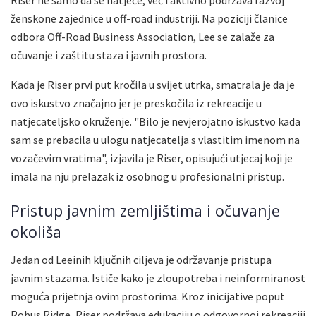
ženskone zajednice u off-road industriji. Na poziciji članice
odbora Off-Road Business Association, Lee se zalaže za
očuvanje i zaštitu staza i javnih prostora.
Kada je Riser prvi put kročila u svijet utrka, smatrala je da je
ovo iskustvo značajno jer je preskočila iz rekreacije u
natjecateljsko okruženje. "Bilo je nevjerojatno iskustvo kada
sam se prebacila u ulogu natjecatelja s vlastitim imenom na
vozačevim vratima", izjavila je Riser, opisujući utjecaj koji je
imala na nju prelazak iz osobnog u profesionalni pristup.
Pristup javnim zemljištima i očuvanje
okoliša
Jedan od Leeinih ključnih ciljeva je održavanje pristupa
javnim stazama. Ističe kako je zloupotreba i neinformiranost
moguća prijetnja ovim prostorima. Kroz inicijative poput
Robus Ridge, Riser podržava edukaciju o odgovornoj rekreaciji