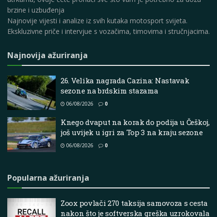
brzine i uzbuđenja
Najnovije vijesti i analize iz svih kutaka motosport svijeta.
Ekskluzivne priče i intervjue s vozačima, timovima i stručnjacima.
Najnovija ažuriranja
26. Velika nagrada Cazina: Nastavak
sezone na brdskim stazama
06/08/2026
0
Knego dvaput na korak do podija u Češkoj,
još uvijek u igri za Top 3 na kraju sezone
06/08/2026
0
Popularna ažuriranja
Zoox povlači 270 taksija samovoza s cesta
nakon što je softverska greška uzrokovala