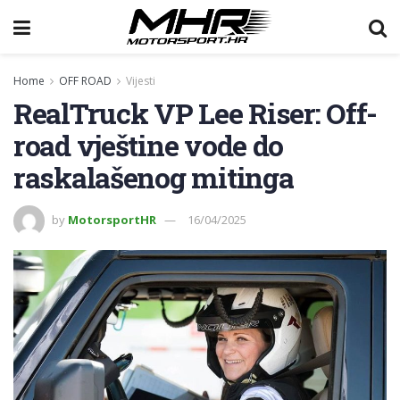
Home
OFF ROAD
Vijesti
RealTruck VP Lee Riser: Off-
road vještine vode do
raskalašenog mitinga
by
MotorsportHR
16/04/2025