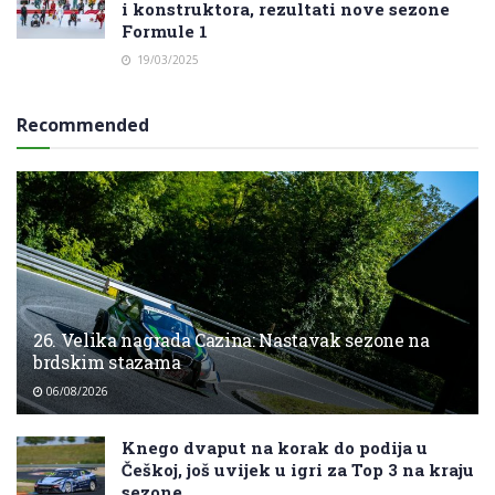
i konstruktora, rezultati nove sezone
Formule 1
19/03/2025
Recommended
26. Velika nagrada Cazina: Nastavak sezone na
brdskim stazama
06/08/2026
Knego dvaput na korak do podija u
Češkoj, još uvijek u igri za Top 3 na kraju
sezone