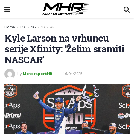
Home
TOURING
NASCAR
Kyle Larson na vrhuncu
serije Xfinity: ‘Želim sramiti
NASCAR’
by
MotorsportHR
16/04/2025