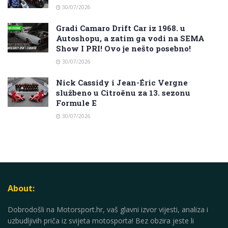
30/07/2026
Gradi Camaro Drift Car iz 1968. u
Autoshopu, a zatim ga vodi na SEMA
Show I PRI! Ovo je nešto posebno!
30/07/2026
Nick Cassidy i Jean-Éric Vergne
službeno u Citroënu za 13. sezonu
Formule E
30/07/2026
About:
Dobrodošli na Motorsport.hr, vaš glavni izvor vijesti, analiza i
uzbudljivih priča iz svijeta motosporta! Bez obzira jeste li