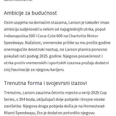
Ambicije za budućnost
Osim uspjeha na domaćim stazama, Larson je također imao
ambiciju sudjelovati u nekim od najuglednijih utrka, poput
Indianapolisa 500 i Coca-Cole 600 na Charlotte Motor
Speedwayu. Nažalost, vremenske prilike su mu prošle godine
onemogućile dvostruki nastup, no Larson planira ponovno
pokušati isti podvig 2025. godine. Njegova posvećenost i
utrka protiv vremenskih i sportskih izazova pružaju dodatni
sloj fascinacije za njegovu karijeru.
Trenutna forma i svojevrsni izazovi
Trenutno, Larson zauzima četvrto mjesto u seriji 2025 Cup
Series, s 304 boda, uključujući dvije pobjede i brojne visoke
završetke. Njegova druga pobjeda došla je na Homestead-
Miami Speedwayu, što je dodatno potvrdilo njegovu