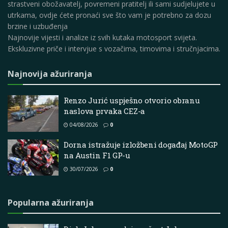
strastveni obožavatelj, povremeni pratitelj ili sami sudjelujete u
utrkama, ovdje ćete pronaći sve što vam je potrebno za dozu
brzine i uzbuđenja
Najnovije vijesti i analize iz svih kutaka motosport svijeta.
Ekskluzivne priče i intervjue s vozačima, timovima i stručnjacima.
Najnovija ažuriranja
Renzo Jurić uspješno otvorio obranu
naslova prvaka CEZ-a
04/08/2026
0
Dorna istražuje izložbeni događaj MotoGP
na Austin F1 GP-u
30/07/2026
0
Popularna ažuriranja