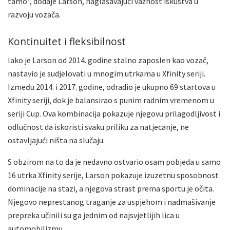
tamo", dodaje Larson, naglašavajući važnost iskustva u
razvoju vozača.
Kontinuitet i fleksibilnost
Iako je Larson od 2014. godine stalno zaposlen kao vozač,
nastavio je sudjelovati u mnogim utrkama u Xfinity seriji.
Između 2014. i 2017. godine, odradio je ukupno 69 startova u
Xfinity seriji, dok je balansirao s punim radnim vremenom u
seriji Cup. Ova kombinacija pokazuje njegovu prilagodljivost i
odlučnost da iskoristi svaku priliku za natjecanje, ne
ostavljajući ništa na slučaju.
S obzirom na to da je nedavno ostvario osam pobjeda u samo
16 utrka Xfinity serije, Larson pokazuje izuzetnu sposobnost
dominacije na stazi, a njegova strast prema sportu je očita.
Njegovo neprestanog traganje za uspjehom i nadmašivanje
prepreka učinili su ga jednim od najsvjetlijih lica u
automobilizmu.