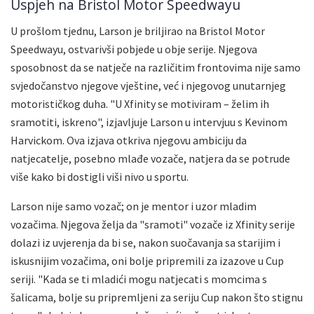
Uspjeh na Bristol Motor Speedwayu
U prošlom tjednu, Larson je briljirao na Bristol Motor
Speedwayu, ostvarivši pobjede u obje serije. Njegova
sposobnost da se natječe na različitim frontovima nije samo
svjedočanstvo njegove vještine, već i njegovog unutarnjeg
motorističkog duha. "U Xfinity se motiviram – želim ih
sramotiti, iskreno", izjavljuje Larson u intervjuu s Kevinom
Harvickom. Ova izjava otkriva njegovu ambiciju da
natjecatelje, posebno mlađe vozače, natjera da se potrude
više kako bi dostigli viši nivo u sportu.
Larson nije samo vozač; on je mentor i uzor mladim
vozačima. Njegova želja da "sramoti" vozače iz Xfinity serije
dolazi iz uvjerenja da bi se, nakon suočavanja sa starijim i
iskusnijim vozačima, oni bolje pripremili za izazove u Cup
seriji. "Kada se ti mladići mogu natjecati s momcima s
šalicama, bolje su pripremljeni za seriju Cup nakon što stignu