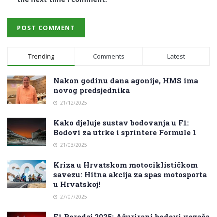
Trending
Comments
Latest
Nakon godinu dana agonije, HMS ima
novog predsjednika
21/12/2025
Kako djeluje sustav bodovanja u F1:
Bodovi za utrke i sprintere Formule 1
21/03/2025
Kriza u Hrvatskom motociklističkom
savezu: Hitna akcija za spas motosporta
u Hrvatskoj!
27/07/2025
F1 Poredaj 2025: Ažurirani bodovi vozača